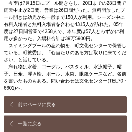
今季は7月15日にプール開きをし、20日までの28日間で
雨天中止が2日間、営業は26日間だった。無料開放したプ
ール開きは幼児から一般まで150人が利用。シーズン中に
有料入場者と無料入場者を合わせ4315人が訪れた。05年
度は27日間営業で4258人で、本年度は57人とわずかに利
用が多かった。入場料合計は39万5900円。
スイミングプールの忘れ物を、町文化センターで保管し
ている。町教委は、「心当たりのある方は取りに来てくだ
さい」と話している。
忘れ物は水着、ゴーグル、バスタオル、水泳帽子、帽
子、日傘、浮き輪、ボール、水筒、眼鏡ケースなど。名前
を書いたものもある。問い合わせは文化センター(TEL70・
6601)へ。
前のページに戻る
一覧に戻る