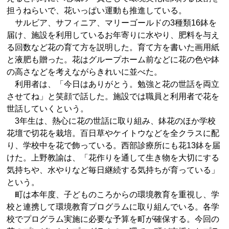
担うねらいで、花いっぱい運動も推進している。
サルビア、サフィニア、マリーゴールドの3種類16鉢を
届け、施設を利用しているお年寄りに水やり、肥料を与え
る回数など花の育て方を説明した。育て方を書いた画用紙
と液肥も贈った。花はグループホーム前などに花の色や鉢
の高さなどを考えながらきれいに並べた。
利用者は、「今日はありがとう。勉強と花の世話を両立
させてね」と笑顔で話した。施設では職員と利用者で花を
世話していくという。
3年生は、熱心に花の世話に取り組み、鉢花のほか学校
花壇で切花を栽培。百日草やケイトウなどを全クラスに配
り、学校中を花で飾っている。西部診療所にも花13鉢を届
けた。上野教諭は、「花作りを通して生き物を大切にする
気持ちや、水やりなど毎日継続する気持ちが育っている」
という。
町は本年度、子どものころからの環境教育を重視し、学
校と連携して環境教育プログラムに取り組んでいる。各学
校でプログラム実施に必要な予算を町が確保する。今回の