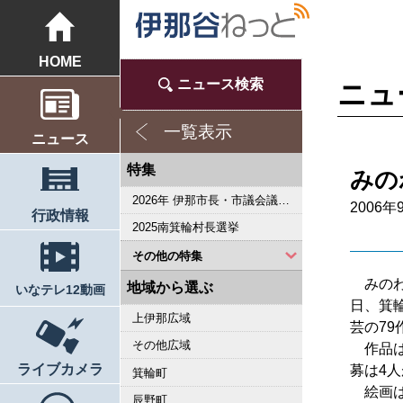
HOME
ニュース検索
ニュ
一覧表示
ニュース
特集
みの
2026年 伊那市長・市議会議員選挙
2006年
行政情報
2025南箕輪村長選挙
その他の特集
みのわ美
2023県議会議員選挙
2022箕輪町長選挙
2019県議会議員選挙
2018伊那市長選・市議選
桜シリーズ2018
桜シリーズ2017
2015県議会議員選挙
2014箕輪町長選挙
2014伊那市長選・市議選
桜シリーズ2014
カメラリポート
上伊那 医師不足問題
新ごみ中間処理施設
伊那市長・市議選
朝の学舎
記者室
伊那谷1年365人
輝く経営者～その後
花ロマン
伝承 上伊那の50年
駒ヶ根市長選挙
2007年 県議会議員選挙
権兵衛トンネル開通1周年
豪雨被害
新伊那市誕生へ
伊那谷 耐震強度偽装問題
2005年衆院選
その他
東日本大震災から４年 ３．１１の今
南アルプス国立公園指定５０周年記念特集
東日本大震災から３年 ３．１１の今
伝承 上伊那経済の牽引者たち
シリーズ 上伊那経済時事対談
2023箕輪町議選・南箕輪村議選
2022伊那市長選挙・伊那市議会議員選挙
2021南箕輪村長選・村議補欠選挙
2019箕輪町議選・南箕輪村議選
南大東島―伊那 1000キロを越える交流
人・森・農… 新しい地域社会をめざして
地域から選ぶ
いなテレ12動画
日、箕
上伊那広域
芸の7
その他広域
作品は
ライブカメラ
募は4
箕輪町
絵画は
辰野町