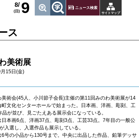
9
8/
ニュース検索
(日)
サイトマップ
ース
わ美術展
9月15日(金)
術会(45人、小川節子会長)主催の第11回みのわ美術展が14
輪町文化センターホールで始まった。日本画、洋画、彫刻、工
9作品が並び、見ごたえある展示会になっている。
日本画6点、洋画37点、彫刻3点、工芸33点。7年目の一般公
人が入選し、入選作品も展示している。
6号の小品から130号まで。中央に出品した作品、鉛筆デッサ