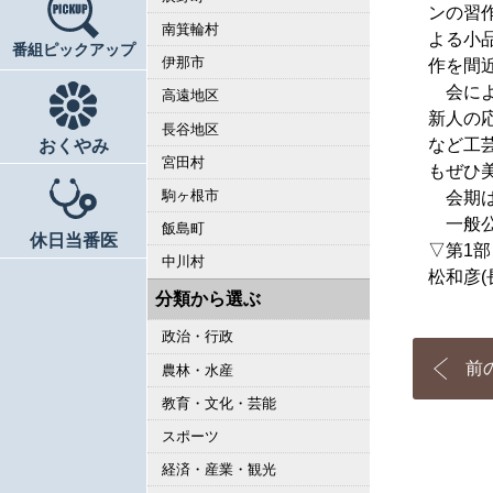
ンの習
南箕輪村
よる小
番組ピックアップ
伊那市
作を間
会によ
高遠地区
新人の
長谷地区
など工
おくやみ
宮田村
もぜひ
駒ヶ根市
会期は1
一般公
飯島町
休日当番医
▽第1部
中川村
松和彦(
分類から選ぶ
政治・行政
前
農林・水産
教育・文化・芸能
スポーツ
経済・産業・観光