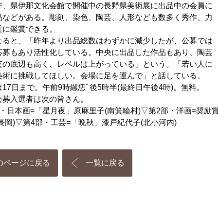
作、県伊那文化会館で開催中の長野県美術展に出品中の会員に
品などがある。彫刻、染色、陶芸、人形なども数多く秀作、力
近に鑑賞できる。
ると、「昨年より出品総数はわずかに減少したが、公募では
応募もあり活性化している。中央に出品した作品もあり、陶芸
芸の底辺も高く、レベルは上がっている」という。「若い人に
美術に挑戦してほしい。会場に足を運んで」と話している。
7日まで。午前9時縲恁ﾟ後5時半(最終日午後4時)。無料。
募入選者は次の皆さん。
・日本画=「星月夜」原麻里子(南箕輪村)▽第2部・洋画=奨励
長岡)▽第4部・工芸=「晩秋」漆戸紀代子(北小河内)
のページに戻る
一覧に戻る