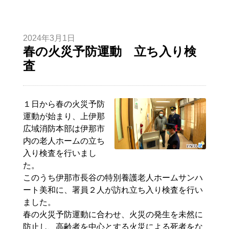
2024年3月1日
春の火災予防運動 立ち入り検
査
１日から春の火災予防
運動が始まり、上伊那
広域消防本部は伊那市
内の老人ホームの立ち
入り検査を行いまし
た。
このうち伊那市長谷の特別養護老人ホームサンハ
ート美和に、署員２人が訪れ立ち入り検査を行い
ました。
春の火災予防運動に合わせ、火災の発生を未然に
防止し、高齢者を中心とする火災による死者をな