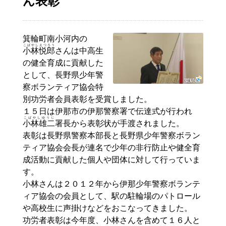
ん表彰
箕輪町南小河内の
こばやしえつろう
小林悦郎
さんは中高生
の健全育成に貢献した
として、長野県少年警
察ボランティア協会特
別功労者会員表彰を受賞しました。
１５日は伊那市の伊那警察署で伝達式が行われ
こばやしゆうじ
小林雄二
署長から表彰状が手渡されました。
表彰は長野県警察本部長と長野県少年警察ボラン
ティア協会会長が連名で少年の非行防止や健全育
成活動に貢献した個人や団体に対して行っていま
す。
小林さんは２０１２年から伊那少年警察ボランテ
ィア協会の会員として、駅の駐輪場のパトロール
や高校生に声掛けなどをおこなってきました。
功労者表彰は今年度、小林さんを含めて１６人と