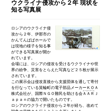
ウクライナ侵攻から２年 現状を
知る写真展
ロシアのウクライナ侵
攻から２年、伊那市の
かんてんぱぱホールで
は現地の様子を知る事
ができる写真展が開か
れています。
会場には、ロシアの侵攻を受けるウクライナや世
界の紛争、災害をとらえた写真など２５枚が展示
されています。
この展示会は侵攻直後から支援団体を通して寄付
を行なっている箕輪町の電子部品メーカーＫＯＡ
エーエーアール
株式会社が、国際ＮＧＯ難民を助ける会
ＡＡＲ
Ｊ
ａｐａｎの協力で開いたものです。
ロシアのウクライナ侵攻から２年が経ち、改めて