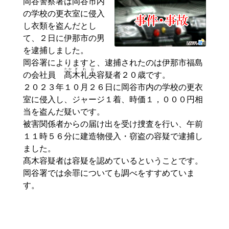
岡谷警察署は岡谷市内
の学校の更衣室に侵入
し衣類を盗んだとし
て、２日に伊那市の男
を逮捕しました。
岡谷署によりますと、逮捕されたのは伊那市福島
たか
ぎ
れ
お
の会社員
髙
木
礼
央
容疑者２０歳です。
２０２３年１０月２６日に岡谷市内の学校の更衣
室に侵入し、ジャージ１着、時価１，０００円相
当を盗んだ疑いです。
被害関係者からの届け出を受け捜査を行い、午前
１１時５６分に建造物侵入・窃盗の容疑で逮捕し
ました。
髙木容疑者は容疑を認めているということです。
岡谷署では余罪についても調べをすすめていま
す。