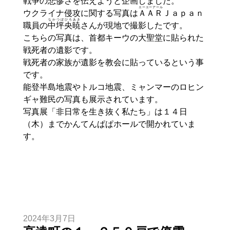
戦争の悲惨さを伝えようと企画しました。
エーエーアール
ウクライナ侵攻に関する写真は
ＡＡＲ
Ｊａｐａｎ
なかつぼ
ひろ
あき
職員の
中坪
央
暁
さんが現地で撮影したです。
こちらの写真は、首都キーウの大聖堂に貼られた
戦死者の遺影です。
戦死者の家族が遺影を教会に貼っているという事
です。
能登半島地震やトルコ地震、ミャンマーのロヒン
ギャ難民の写真も展示されています。
写真展「非日常を生き抜く私たち」は１４日
（木）までかんてんぱぱホールで開かれていま
す。
2024年3月7日