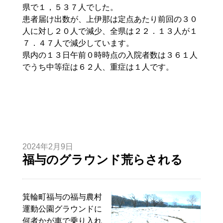
県で１，５３７人でした。
患者届け出数が、上伊那は定点あたり前回の３０
人に対し２０人で減少、全県は２２．１３人が１
７．４７人で減少しています。
県内の１３日午前０時時点の入院者数は３６１人
でうち中等症は６２人、重症は１人です。
2024年2月9日
福与のグラウンド荒らされる
箕輪町福与の福与農村
運動公園グラウンドに
何者かが車で乗り入れ