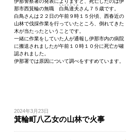
伊那警察署の発表によりますと、死亡したのは伊
しらとり
たつお
那市西箕輪の無職
白鳥
達夫
さん７５歳です。
白鳥さんは２２日の午前９時１５分頃、西春近の
山林で伐採作業を行っていたところ、倒れてきた
木が当たったということです。
一緒に作業をしていた人が通報し伊那市内の病院
に搬送されましたが午前１０時１０分に死亡が確
認されました。
伊那署では原因について調べをすすめています。
2024年3月23日
箕輪町八乙女の山林で火事