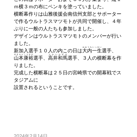
ｍ横３ｍの布にペンキを塗っていました。
横断幕作りは山雅後援会南信州支部とサポーター
で作るウルトラスマツモトが共同で開催し、４年
ぶりに一般の人たちも参加しました。
デザインはウルトラスマツモトのメンバーが行い
ました。
おおうち
いっせい
新加入選手１０人の内この日は
大内
一生
選手、
やまもと
こう
すけ
たかい
かずま
山本
康
裕
選手、
高井
和馬
選手、３人の横断幕を作
りました。
完成した横断幕は２５日の宮崎県での開幕戦でス
タジアムに
設置されるということです。
2024年2月14日