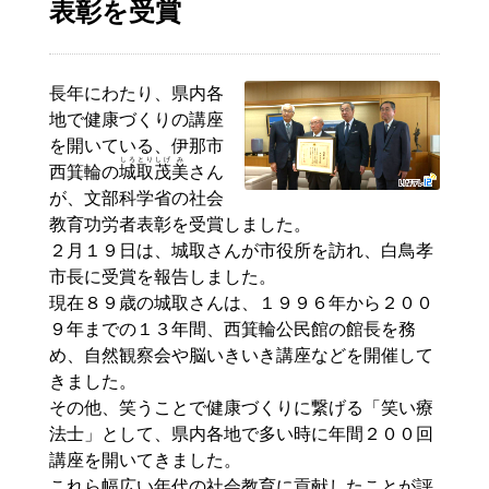
表彰を受賞
長年にわたり、県内各
地で健康づくりの講座
を開いている、伊那市
しろ
とり
しげ
み
西箕輪の
城
取
茂
美
さん
が、文部科学省の社会
教育功労者表彰を受賞しました。
２月１９日は、城取さんが市役所を訪れ、白鳥孝
市長に受賞を報告しました。
現在８９歳の城取さんは、１９９６年から２００
９年までの１３年間、西箕輪公民館の館長を務
め、自然観察会や脳いきいき講座などを開催して
きました。
その他、笑うことで健康づくりに繋げる「笑い療
法士」として、県内各地で多い時に年間２００回
講座を開いてきました。
これら幅広い年代の社会教育に貢献したことが評