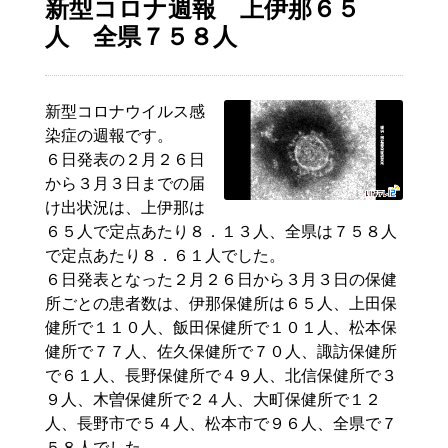
新型コロナ週報 上伊那６５
人 全県７５８人
新型コロナウイルス感
染症の週報です。
６日発表の２月２６日
から３月３日までの届
け出状況は、上伊那は
６５人で定点あたり８．１３人、全県は７５８人
で定点あたり８．６１人でした。
６日発表となった２月２６日から３月３日の保健
所ごとの患者数は、伊那保健所は６５人、上田保
健所で１１０人、飯田保健所で１０１人、松本保
健所で７７人、佐久保健所で７０人、諏訪保健所
で６１人、長野保健所で４９人、北信保健所で３
９人、木曽保健所で２４人、大町保健所で１２
人、長野市で５４人、松本市で９６人、全県で７
５８人でした。