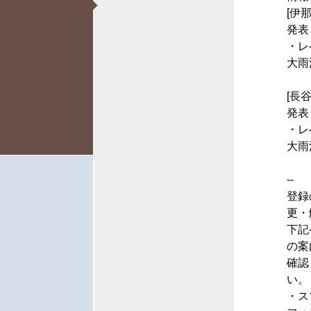
[伊那
発表
・レ
大雨
[長谷
発表
・レ
大雨
--
登録
更・
下記
の案
確認
い。
・ス