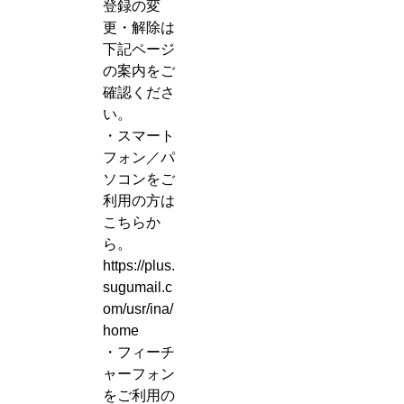
登録の変
更・解除は
下記ページ
の案内をご
確認くださ
い。
・スマート
フォン／パ
ソコンをご
利用の方は
こちらか
ら。
https://plus.
sugumail.c
om/usr/ina/
home
・フィーチ
ャーフォン
をご利用の