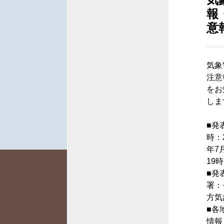
報
意
気象
注意
をお
しま
■発
時：2
年7
19時
■発
署：
方気
■各
情報