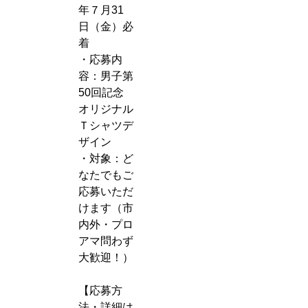
年７月31
日（金）必
着
・応募内
容：男子第
50回記念
オリジナル
Ｔシャツデ
ザイン
・対象：ど
なたでもご
応募いただ
けます（市
内外・プロ
アマ問わず
大歓迎！）
【応募方
法・詳細は