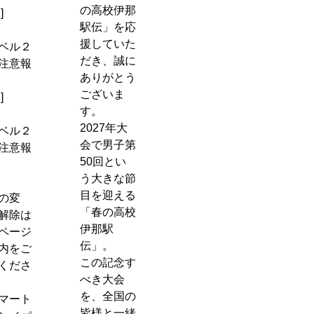
の高校伊那
]
駅伝」を応
援していた
ベル２
だき、誠に
注意報
ありがとう
ございま
]
す。
2027年大
ベル２
会で男子第
注意報
50回とい
う大きな節
目を迎える
の変
「春の高校
解除は
伊那駅
ページ
伝」。
内をご
この記念す
くださ
べき大会
を、全国の
マート
皆様と一緒