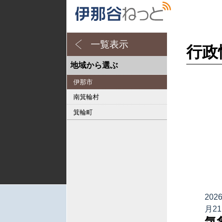
一覧表示
行政
地域から選ぶ
伊那市
南箕輪村
箕輪町
202
月2
気