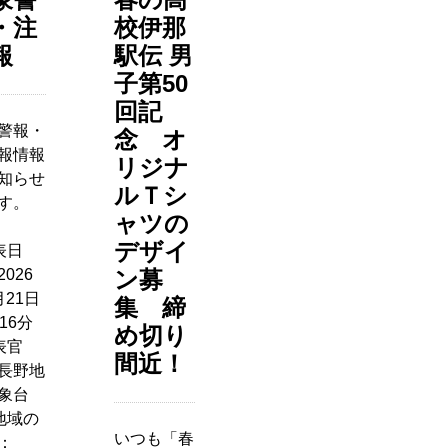
・注
校伊那
報
駅伝 男
子第50
回記
警報・
念 オ
報情報
リジナ
知らせ
ルＴシ
す。
ャツの
デザイ
表日
026
ン募
月21日
集 締
16分
め切り
表官
間近！
長野地
象台
地域の
いつも「春
：