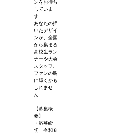
ンをお待ち
していま
す！
あなたの描
いたデザイ
ンが、全国
から集まる
高校生ラン
ナーや大会
スタッフ、
ファンの胸
に輝くかも
しれませ
ん！
【募集概
要】
・応募締
切：令和８