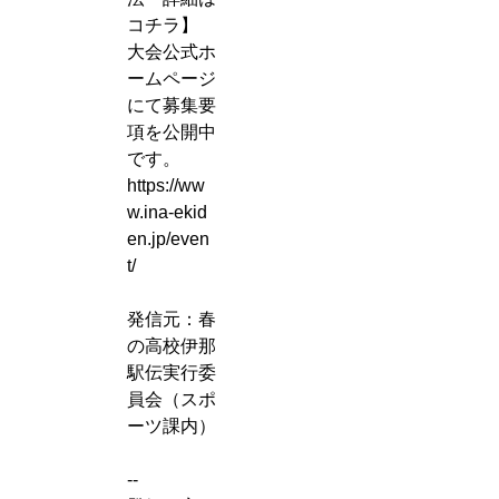
コチラ】
大会公式ホ
ームページ
にて募集要
項を公開中
です。
https://ww
w.ina-ekid
en.jp/even
t/
発信元：春
の高校伊那
駅伝実行委
員会（スポ
ーツ課内）
--