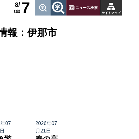
7
8/
ニュース検索
(金)
サイトマップ
情報：伊那市
6年07
2026年07
1日
月21日
象警
春の高