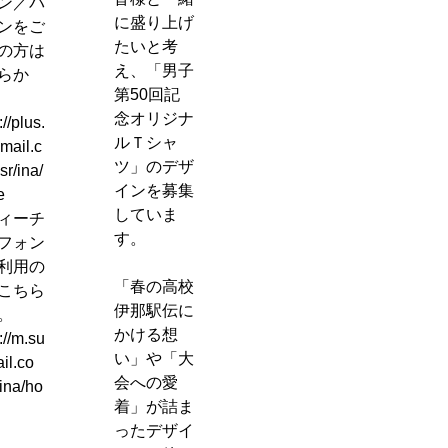
ン／パ
に盛り上げ
ンをご
たいと考
の方は
え、「男子
らか
第50回記
念オリジナ
://plus.
ルＴシャ
mail.c
ツ」のデザ
sr/ina/
インを募集
e
していま
ィーチ
す。
フォン
利用の
「春の高校
こちら
伊那駅伝に
。
かける想
://m.su
い」や「大
il.co
会への愛
ina/ho
着」が詰ま
ったデザイ