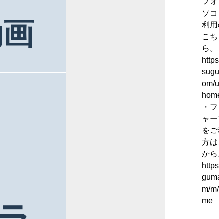
フォ
ソコ
動画
利用
こち
ら。
https
sugu
om/u
hom
・フ
ャー
をご
方は
から
https
guma
m/m/
me