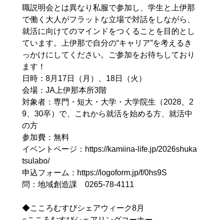
職説明会とは異なり私服で参加し、学生と上伊那
で働く大人がフラットな立場で対話をしながら、
就活に向けてのマインドをつくることを目的とし
ています。上伊那で自分の“キャリア”を考えるき
っかけにしてください。ご参加をお待ちしており
ます！
日時：8月17日（月）、18日（火）
会場：JA上伊那本所3階
対象者：専門・短大・大学・大学院生（2028、2
9、30卒）で、これから就活を始める方、就活中
の方
参加費：無料
イベントページ：https://kamiina-life.jp/2026shuka
tsulabo/
申込フォーム：https://logoform.jp/f/0hs9S
問：地域創造課 0265-78-4111
◆こころむすびシェアウィーク8月
○こころむすびシェアリングコーナー