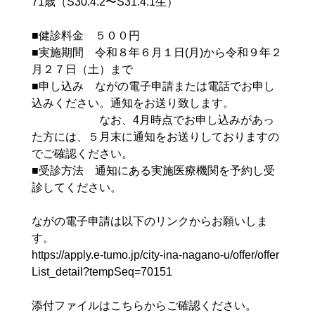
71歳（S30.4.2〜S31.4.1生）
■健診料金 ５００円
■実施期間 令和８年６月１日(月)から令和９年２
月２７日（土）まで
■申し込み ながの電子申請または電話でお申し
込みください。通知をお送り致します。
なお、4月時点でお申し込みがあっ
た方には、５月末に通知をお送りしておりますの
でご確認ください。
■受診方法 通知にある実施医療機関を予約し受
診してください。
ながの電子申請は以下のリンクからお願いしま
す。
https://apply.e-tumo.jp/city-ina-nagano-u/offer/offer
List_detail?tempSeq=70151
添付ファイルはこちらからご確認ください。