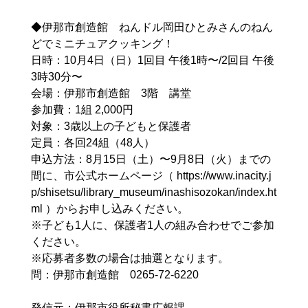
◆伊那市創造館 ねんドル岡田ひとみさんのねん
どでミニチュアクッキング！
日時：10月4日（日）1回目 午後1時〜/2回目 午後
3時30分〜
会場：伊那市創造館 3階 講堂
参加費：1組 2,000円
対象：3歳以上の子どもと保護者
定員：各回24組（48人）
申込方法：8月15日（土）〜9月8日（火）までの
間に、市公式ホームページ（ https://www.inacity.j
p/shisetsu/library_museum/inashisozokan/index.ht
ml ）からお申し込みください。
※子ども1人に、保護者1人の組み合わせでご参加
ください。
※応募者多数の場合は抽選となります。
問：伊那市創造館 0265-72-6220
発信元：伊那市役所秘書広報課