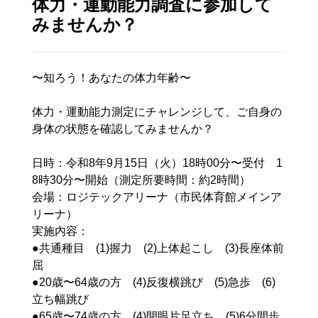
体力・運動能力調査に参加して
みませんか？
〜知ろう！あなたの体力年齢〜
体力・運動能力測定にチャレンジして、ご自身の
身体の状態を確認してみませんか？
日時：令和8年9月15日（火）18時00分〜受付 1
8時30分〜開始（測定所要時間：約2時間）
会場：ロジテックアリーナ（市民体育館メインア
リーナ）
実施内容：
●共通種目 (1)握力 (2)上体起こし (3)長座体前
屈
●20歳〜64歳の方 (4)反復横跳び (5)急歩 (6)
立ち幅跳び
●65歳〜74歳の方 (4)開眼片足立ち (5)6分間歩