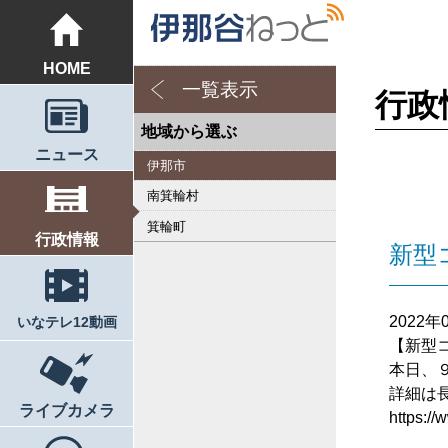
HOME
一覧表示
行政
地域から選ぶ
ニュース
伊那市
南箕輪村
箕輪町
行政情報
新型
2022年
いなテレ12動画
【新型
本日、
詳細は
ライブカメラ
https:/