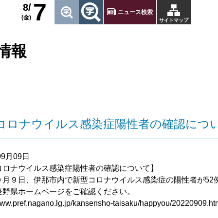
7
8/
ニュース検索
(金)
サイトマップ
情報
コロナウイルス感染症陽性者の確認につ
09月09日
コロナウイルス感染症陽性者の確認について】
９月９日、伊那市内で新型コロナウイルス感染症の陽性者が52
長野県ホームページをご確認ください。
/www.pref.nagano.lg.jp/kansensho-taisaku/happyou/20220909.ht