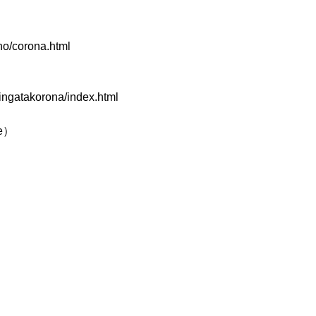
ho/corona.html
hingatakorona/index.html
re）