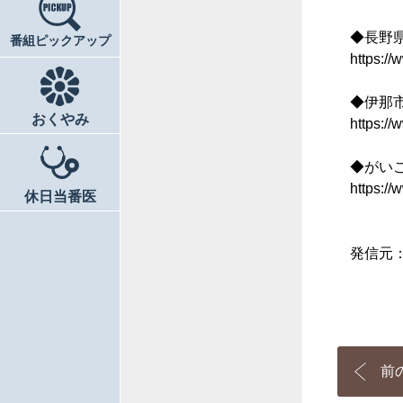
◆長野
番組ピックアップ
https:/
◆伊那
おくやみ
https://
◆がいこくじ
https://
休日当番医
発信元
前