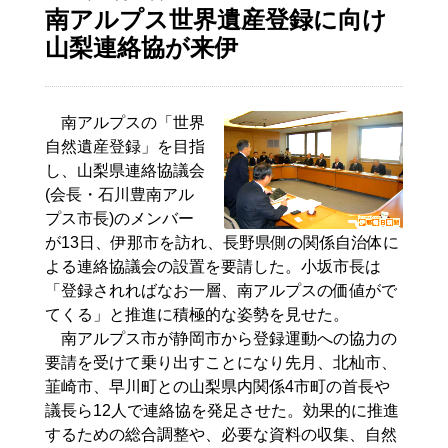
南アルプス世界遺産登録に向け
山梨連絡協が来伊
南アルプスの「世界
自然遺産登録」を目指
し、山梨県連絡協議会
(会長・石川豊南アル
プス市長)のメンバー
が13日、伊那市を訪れ、長野県側の関係自治体に
よる連絡協議会の設置を要請した。小坂市長は
「登録されればなお一層、南アルプスの価値がで
てくる」と推進に積極的な姿勢を見せた。
南アルプス市が静岡市から登録運動への協力の
要請を受けて乗り出すことになり先月、北杣市、
韮崎市、早川町との山梨県内関係4市町の首長や
議長ら12人で連絡協を発足させた。効果的に推進
するための総合調整や、必要な資料の収集、自然