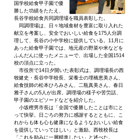
国学校給食甲子園で優
勝した功績をたたえ、
長谷学校給食共同調理場を職員表彰した。
同調理場は、日々地域食材を豊富に取り入れた
献立を考案し、安全でおいしい給食を175人分調
理して、長谷の小中学校に提供している。11月に
あった給食甲子園では、地元産の野菜や米などを
ふんだんに使ったメニューで、出場した全国1514
校の頂点に立った。
市役所で14日夕開いた表彰式は、調理場長の西
牧健史・長谷中学校長、栄養士の埋橋恵美さん、
給食技師の松本ひろみさん、二瓶真美さん、春日
雅子さんの5人が出席。調理場の様子や苦労話、
甲子園のエピソードなどを紹介した。
小坂樫男市長は「全国で優勝したことは市にと
って快挙。日ごろの努力に感謝するとともに、こ
れからも体も心も健康になるようなおいしい給食
を提供していってほしい」と激励。西牧校長は
「これを励みに一層精進したい」と述べた。