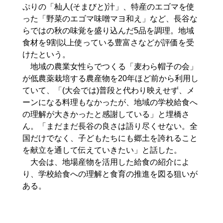
ぷりの「杣人(そまびと)汁」、特産のエゴマを使
った「野菜のエゴマ味噌マヨ和え」など、長谷な
らではの秋の味覚を盛り込んだ5品を調理。地域
食材を9割以上使っている豊富さなどが評価を受
けたという。
地域の農業女性らでつくる「麦わら帽子の会」
が低農薬栽培する農産物を20年ほど前から利用し
ていて、「(大会では)普段と代わり映えせず、メ
ーンになる料理もなかったが、地域の学校給食へ
の理解が大きかったと感謝している」と埋橋さ
ん。「まだまだ長谷の良さは語り尽くせない。全
国だけでなく、子どもたちにも郷土を誇れること
を献立を通して伝えていきたい」と話した。
大会は、地場産物を活用した給食の紹介によ
り、学校給食への理解と食育の推進を図る狙いが
ある。