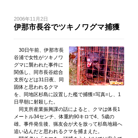
2006年11月2日
伊那市長谷でツキノワグマ捕獲
30日午前、伊那市長
谷浦で女性がツキノワ
グマに襲われた事件に
関係し、同市長谷総合
支所などは31日夜、同
固体と思われるクマ
を、同地区杉島に設置した檻で捕獲=写真=し、1
日早朝に射殺した。
同支所産業振興課の話によると、クマは体長1
メートル34センチ、体重約90キロで4、5歳の
雄。事件発生後、猟友会が犬を放って杉島地籍へ
追い込んだと思われるクマを捕まえた。