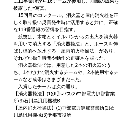
に11事業所から16チームが参加し、訓練の成果を
披露した=写真。
15回目のコンクール。消火器と屋内消火栓を正
しく取り扱い災害発生時に活用すると共に、正確
な119番通報の習得を目指す。
競技は、木箱とオイルパンからの出火を消火器
を用いて消火する「消火器操法」と、ホースを伸
ばし標的へ放水する「屋内消火栓操法」があり、
それぞれ操作時間や動作の正確さを競った。
消火器操法では、用意した2本の消火器のう
ち、1本だけで消火するチームや、2本使用するチ
ームなど成果はさまざまだった。
入賞したチームは次の通り。
【消火器操法】(1)伊那バス(2)中部電力伊那営業
所(3)石川島汎用機械B
【屋内消火栓操法】(1)中部電力伊那営業所(2)石
川島汎用機械(3)伊那市役所