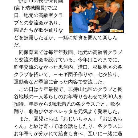
伊那市の長谷保育園
(宮下瑞穂園長)で12
日、地元の高齢者クラ
ブとの交流会があり、
園児たちが歌や踊りな
どを披露したほか、一緒に給食を囲んで楽しん
だ。
同保育園では毎年年数回、地元の高齢者クラブ
と交流の機会を設けている。今年はこれまでに、
昨年交流のなかった黒河内、溝口、杉島地区の各
クラブを招いて、ヨモギ団子作りや、七夕飾り、
運動会など季節に合った内容で交流した。
この日は今年最後で、非持山地区のクラブと長
谷地域の一人暮らしのお年寄り合わせて約30人を
招待。年長から3歳未満児の各クラスごと、歌や
踊り、劇遊びやオペレッタを元気よく発表した。
また、園児たちは「おじいちゃん」「おばあち
ゃん」と駆け寄っては会話をしたり、各クラスに
お年寄りが分かれて給食も食べ、互いに一緒に過