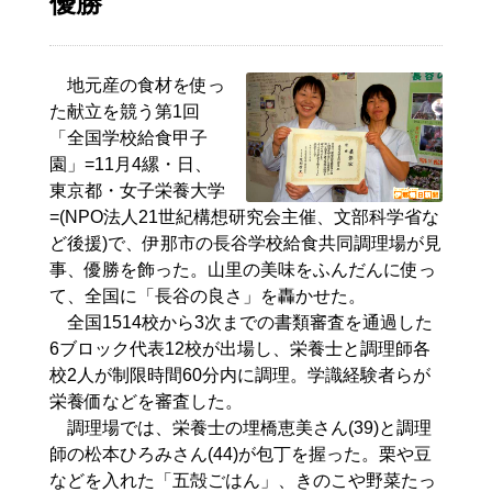
優勝
地元産の食材を使っ
た献立を競う第1回
「全国学校給食甲子
園」=11月4縲・日、
東京都・女子栄養大学
=(NPO法人21世紀構想研究会主催、文部科学省な
ど後援)で、伊那市の長谷学校給食共同調理場が見
事、優勝を飾った。山里の美味をふんだんに使っ
て、全国に「長谷の良さ」を轟かせた。
全国1514校から3次までの書類審査を通過した
6ブロック代表12校が出場し、栄養士と調理師各
校2人が制限時間60分内に調理。学識経験者らが
栄養価などを審査した。
調理場では、栄養士の埋橋恵美さん(39)と調理
師の松本ひろみさん(44)が包丁を握った。栗や豆
などを入れた「五殻ごはん」、きのこや野菜たっ