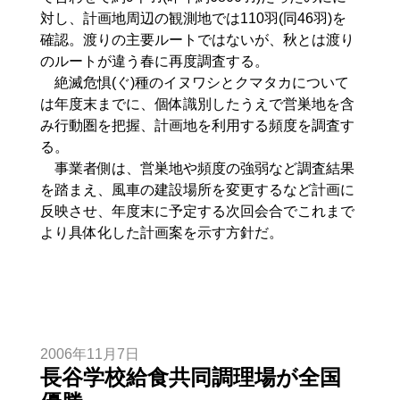
対し、計画地周辺の観測地では110羽(同46羽)を
確認。渡りの主要ルートではないが、秋とは渡り
のルートが違う春に再度調査する。
絶滅危惧(ぐ)種のイヌワシとクマタカについて
は年度末までに、個体識別したうえで営巣地を含
み行動圏を把握、計画地を利用する頻度を調査す
る。
事業者側は、営巣地や頻度の強弱など調査結果
を踏まえ、風車の建設場所を変更するなど計画に
反映させ、年度末に予定する次回会合でこれまで
より具体化した計画案を示す方針だ。
2006年11月7日
長谷学校給食共同調理場が全国