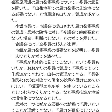
嶺高原周辺の風力発電事業について、委員の意見
を聞いた。「山岳地帯での風力発電の先進地にな
る必要はない」と慎重論も出たが、賛成が多かっ
た。
小坂市長は、市議会に提出された風力発電事業
の賛成・反対の陳情に対し「今議会で継続審査と
なった場合、判断はしない」との考えを示した。
協議会には、全委員の15人が出席。
市側が風力発電事業の概要などを説明し、委員
一人ひとりが考えを述べた。
「事業が具体的に見えてこない」という委員も
いたが、おおかたの委員は賛成で「事業によって
作業道ができれば、山林の管理ができる」「長谷
住民4分の3に相当する署名の総意を受け止めてい
ほしい」「循環型エネルギーを使っているところ
としてむらづくりができる」など事業推進が地域
の活性化につながるとした。
反対の一つに挙がる景観への影響は「悪いとい
うことが理解できない」「風力を観光にしている