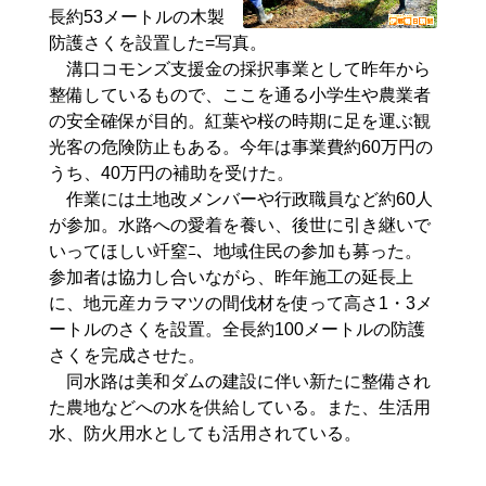
長約53メートルの木製
防護さくを設置した=写真。
溝口コモンズ支援金の採択事業として昨年から
整備しているもので、ここを通る小学生や農業者
の安全確保が目的。紅葉や桜の時期に足を運ぶ観
光客の危険防止もある。今年は事業費約60万円の
うち、40万円の補助を受けた。
作業には土地改メンバーや行政職員など約60人
が参加。水路への愛着を養い、後世に引き継いで
いってほしい竏窒ﾆ、地域住民の参加も募った。
参加者は協力し合いながら、昨年施工の延長上
に、地元産カラマツの間伐材を使って高さ1・3メ
ートルのさくを設置。全長約100メートルの防護
さくを完成させた。
同水路は美和ダムの建設に伴い新たに整備され
た農地などへの水を供給している。また、生活用
水、防火用水としても活用されている。