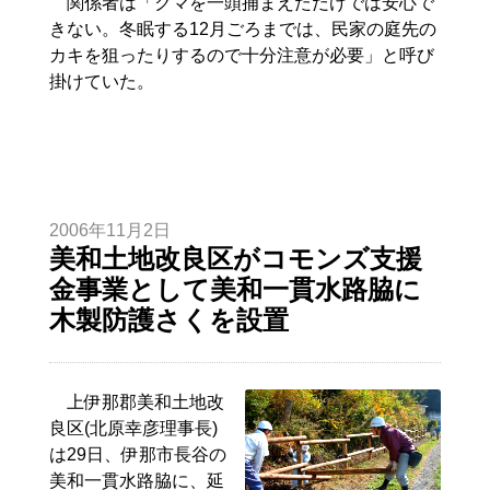
関係者は「クマを一頭捕まえただけでは安心で
きない。冬眠する12月ごろまでは、民家の庭先の
カキを狙ったりするので十分注意が必要」と呼び
掛けていた。
2006年11月2日
美和土地改良区がコモンズ支援
金事業として美和一貫水路脇に
木製防護さくを設置
上伊那郡美和土地改
良区(北原幸彦理事長)
は29日、伊那市長谷の
美和一貫水路脇に、延