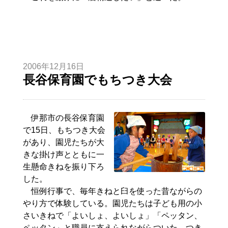
2006年12月16日
長谷保育園でもちつき大会
伊那市の長谷保育園
で15日、もちつき大会
があり、園児たちが大
きな掛け声とともに一
生懸命きねを振り下ろ
した。
恒例行事で、毎年きねと臼を使った昔ながらの
やり方で体験している。園児たちは子ども用の小
さいきねで「よいしょ、よいしょ」「ペッタン、
ペッタン」と職員に支えられながらついた。つき