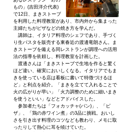
もの」(吉田洋介代表)
で12日、まきストーブ
を利用した料理教室があり、市内外から集まった
主婦たちがピザなどの焼き方を学んだ。
講師は、イタリア料理のシェフであり、手づく
り生パスタを販売する東春近の渡邊竜朗さん。ま
きストーブを備える同レストランが調理への活用
法の指導を依頼し、料理教室を計画した。
渡邊さんは「まきストーブで生地を作ると驚く
ほど違い、確実においしくなる。イタリアでもま
きを使っている店は看板に書いて特徴づけるほ
ど」と利点を紹介。「まきを立てて入れることで
火の広がりが早い」「火力調整のために細いまき
を使うといい」などとアドバイスした。
参加者たちは「フォカッチャ(パン)」、「ピ
ザ」、「鶏の赤ワイン煮」の3品に挑戦。おいし
さを引き出す料理のコツなども教わり、メモに取
ったりして熱心に耳を傾けていた。