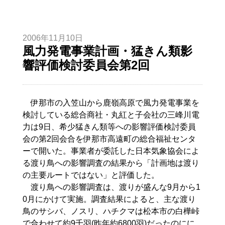
2006年11月10日
風力発電事業計画・猛きん類影
響評価検討委員会第2回
伊那市の入笠山から鹿嶺高原で風力発電事業を
検討している総合商社・丸紅と子会社の三峰川電
力は9日、希少猛きん類等への影響評価検討委員
会の第2回会合を伊那市高遠町の総合福祉センタ
ーで開いた。事業者が委託した日本気象協会によ
る渡り鳥への影響調査の結果から「計画地は渡り
の主要ルートではない」と評価した。
渡り鳥への影響調査は、渡りが盛んな9月から1
0月にかけて実施。調査結果によると、主な渡り
鳥のサシバ、ノスリ、ハチクマは松本市の白樺峠
で合わせて約9千羽(昨年約6800羽)だったのにに