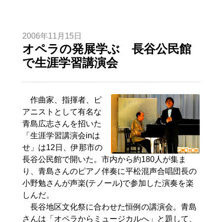
2006年11月15日
オペラの発展学ぶ 長谷公民館
で生涯学習講演会
作曲家、指揮者、ピ
アニストとして有名な
青島広志さんを招いた
「生涯学習講演会inは
せ」は12日、伊那市の
長谷公民館で開いた。市内から約180人が集ま
り、青島さんのピアノ伴奏に平松混声合唱団長の
小野勉さんが声楽(テノール)で参加した演奏を楽
しんだ。
長谷地区文化祭に合わせた恒例の講演会。青島
さんは「オペラからミュージカルへ」と題して、