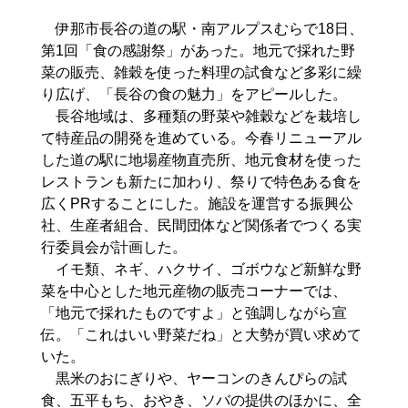
伊那市長谷の道の駅・南アルプスむらで18日、
第1回「食の感謝祭」があった。地元で採れた野
菜の販売、雑穀を使った料理の試食など多彩に繰
り広げ、「長谷の食の魅力」をアピールした。
長谷地域は、多種類の野菜や雑穀などを栽培し
て特産品の開発を進めている。今春リニューアル
した道の駅に地場産物直売所、地元食材を使った
レストランも新たに加わり、祭りで特色ある食を
広くPRすることにした。施設を運営する振興公
社、生産者組合、民間団体など関係者でつくる実
行委員会が計画した。
イモ類、ネギ、ハクサイ、ゴボウなど新鮮な野
菜を中心とした地元産物の販売コーナーでは、
「地元で採れたものですよ」と強調しながら宣
伝。「これはいい野菜だね」と大勢が買い求めて
いた。
黒米のおにぎりや、ヤーコンのきんぴらの試
食、五平もち、おやき、ソバの提供のほかに、全