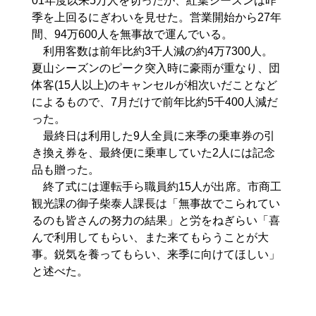
01年度以来5万人を切ったが、紅葉シーズンは昨
季を上回るにぎわいを見せた。営業開始から27年
間、94万600人を無事故で運んでいる。
利用客数は前年比約3千人減の約4万7300人。
夏山シーズンのピーク突入時に豪雨が重なり、団
体客(15人以上)のキャンセルが相次いだことなど
によるもので、7月だけで前年比約5千400人減だ
った。
最終日は利用した9人全員に来季の乗車券の引
き換え券を、最終便に乗車していた2人には記念
品も贈った。
終了式には運転手ら職員約15人が出席。市商工
観光課の御子柴泰人課長は「無事故でこられてい
るのも皆さんの努力の結果」と労をねぎらい「喜
んで利用してもらい、また来てもらうことが大
事。鋭気を養ってもらい、来季に向けてほしい」
と述べた。