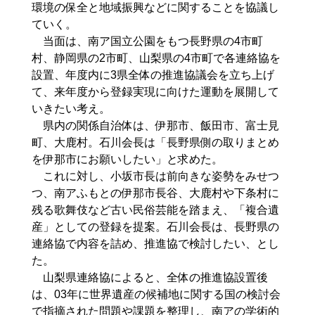
環境の保全と地域振興などに関することを協議し
ていく。
当面は、南ア国立公園をもつ長野県の4市町
村、静岡県の2市町、山梨県の4市町で各連絡協を
設置、年度内に3県全体の推進協議会を立ち上げ
て、来年度から登録実現に向けた運動を展開して
いきたい考え。
県内の関係自治体は、伊那市、飯田市、富士見
町、大鹿村。石川会長は「長野県側の取りまとめ
を伊那市にお願いしたい」と求めた。
これに対し、小坂市長は前向きな姿勢をみせつ
つ、南アふもとの伊那市長谷、大鹿村や下条村に
残る歌舞伎など古い民俗芸能を踏まえ、「複合遺
産」としての登録を提案。石川会長は、長野県の
連絡協で内容を詰め、推進協で検討したい、とし
た。
山梨県連絡協によると、全体の推進協設置後
は、03年に世界遺産の候補地に関する国の検討会
で指摘された問題や課題を整理し、南アの学術的