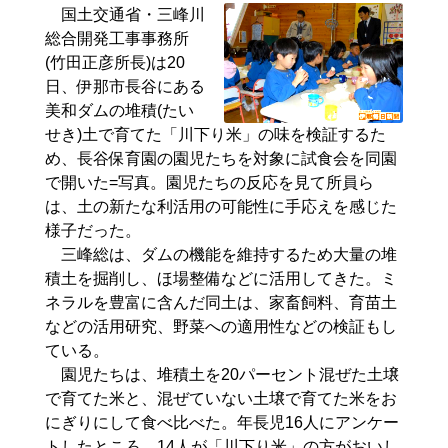
国土交通省・三峰川
総合開発工事事務所
(竹田正彦所長)は20
日、伊那市長谷にある
美和ダムの堆積(たい
せき)土で育てた「川下り米」の味を検証するた
め、長谷保育園の園児たちを対象に試食会を同園
で開いた=写真。園児たちの反応を見て所員ら
は、土の新たな利活用の可能性に手応えを感じた
様子だった。
三峰総は、ダムの機能を維持するため大量の堆
積土を掘削し、ほ場整備などに活用してきた。ミ
ネラルを豊富に含んだ同土は、家畜飼料、育苗土
などの活用研究、野菜への適用性などの検証もし
ている。
園児たちは、堆積土を20パーセント混ぜた土壌
で育てた米と、混ぜていない土壌で育てた米をお
にぎりにして食べ比べた。年長児16人にアンケー
トしたところ、14人が「川下り米」の方がおいし