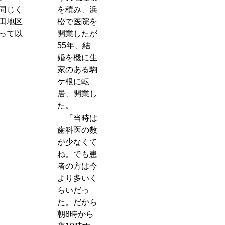
同じく
を積み、浜
田地区
松で医院を
って以
開業したが
55年、結
婚を機に生
家のある駒
ケ根に転
居、開業し
た。
「当時は
歯科医の数
が少なくて
ね。でも患
者の方は今
より多いく
らいだっ
た。だから
朝8時から