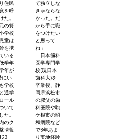
り住民
て独立しな
意を呼
きゃならな
けた。
かった。だ
元の箕
から手に職
小学校
をつけたい
児童は
と思って
鈴を携
ね」
ている
日本歯科
低学年
医学専門学
学年が
校(現日本
階にい
歯科大)を
も学校
卒業後、静
と通学
岡県浜松市
ロール
の叔父の歯
ついて
科医院や駒
した。
ケ根市の昭
内のク
和病院など
撃情報
で3年あま
月23
り実地経験