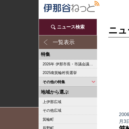
ニュース検索
ニュ
一覧表示
特集
2026年 伊那市長・市議会議員選挙
2025南箕輪村長選挙
その他の特集
2023県議会議員選挙
2022箕輪町長選挙
2019県議会議員選挙
2018伊那市長選・市議選
桜シリーズ2018
桜シリーズ2017
2015県議会議員選挙
2014箕輪町長選挙
2014伊那市長選・市議選
桜シリーズ2014
カメラリポート
上伊那 医師不足問題
新ごみ中間処理施設
伊那市長・市議選
朝の学舎
記者室
伊那谷1年365人
輝く経営者～その後
花ロマン
伝承 上伊那の50年
駒ヶ根市長選挙
2007年 県議会議員選挙
権兵衛トンネル開通1周年
豪雨被害
新伊那市誕生へ
伊那谷 耐震強度偽装問題
2005年衆院選
その他
東日本大震災から４年 ３．１１の今
南アルプス国立公園指定５０周年記念特集
東日本大震災から３年 ３．１１の今
伝承 上伊那経済の牽引者たち
シリーズ 上伊那経済時事対談
2023箕輪町議選・南箕輪村議選
2022伊那市長選挙・伊那市議会議員選挙
2021南箕輪村長選・村議補欠選挙
2019箕輪町議選・南箕輪村議選
南大東島―伊那 1000キロを越える交流
人・森・農… 新しい地域社会をめざして
地域から選ぶ
上伊那広域
その他広域
200
箕輪町
月3
箕
辰野町