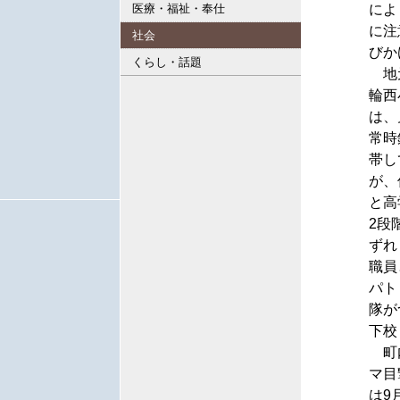
医療・福祉・奉仕
によ
に注
社会
びか
くらし・話題
地
輪西
は、
常時
帯し
が、
と高
2段
ずれ
職員
パト
隊が
下校
町
マ目
は9