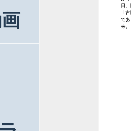
日、
上古
動画
であ
来。