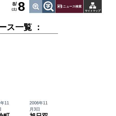
8
8/
ニュース検索
(土)
サイトマップ
ース一覧 ：
6年11
2006年11
日
月3日
輪町
旭日双