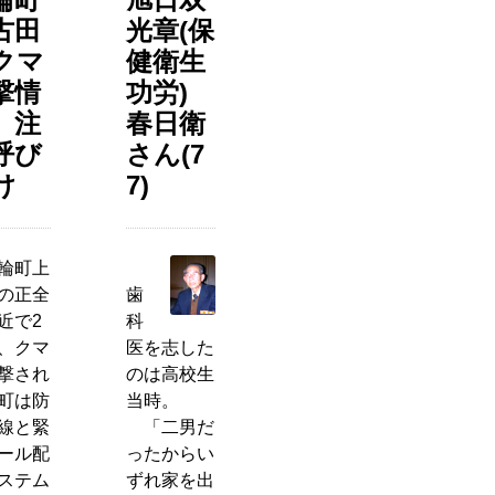
古田
光章(保
クマ
健衛生
撃情
功労)
 注
春日衛
呼び
さん(7
け
7)
輪町上
の正全
歯
近で2
科
、クマ
医を志した
撃され
のは高校生
町は防
当時。
線と緊
「二男だ
ール配
ったからい
ステム
ずれ家を出