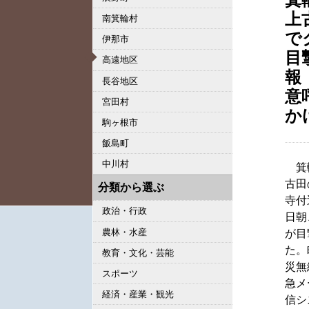
上
南箕輪村
で
伊那市
目
高遠地区
報
長谷地区
意
宮田村
か
駒ヶ根市
飯島町
中川村
箕
古田
分類から選ぶ
寺付
政治・行政
日朝
農林・水産
が目
た。
教育・文化・芸能
災無
スポーツ
急メ
経済・産業・観光
信シ