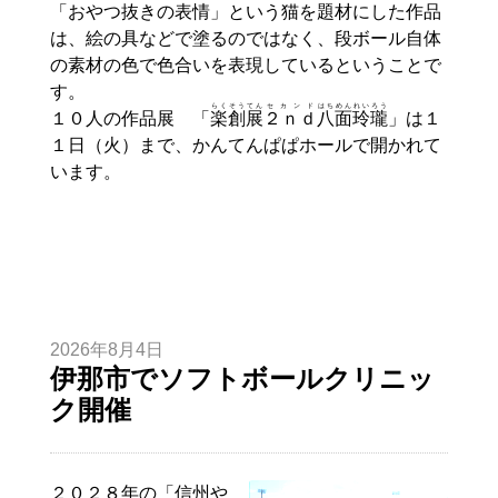
「おやつ抜きの表情」という猫を題材にした作品
は、絵の具などで塗るのではなく、段ボール自体
の素材の色で色合いを表現しているということで
す。
らく
そうてん
セカンド
はちめんれいろう
１０人の作品展 「
楽
創展
２ｎｄ
八面玲瓏
」は１
１日（火）まで、かんてんぱぱホールで開かれて
います。
2026年8月4日
伊那市でソフトボールクリニッ
ク開催
２０２８年の「信州や