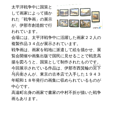
太平洋戦争中に国策と
して画家によって描か
れた「戦争画」の展示
が、伊那市創造館で行
われています。
会場には、太平洋戦争中に活躍した画家２２人の
複製作品３４点が展示されています。
戦争画は、画家を戦地に派遣して絵を描かせ、展
覧会開催や画集出版で国民に見せることで戦意高
揚を図ろうと、国策として制作されたものです。
みやした
今回展示されている作品は、伊那市西箕輪の
宮下
よ
へい
与
兵衛
さんが、東京の古本店で入手した１９４３
年昭和１８年発行の画集に収められているものが
中心です。
高遠町出身の画家で書家の中村不折が描いた戦争
画もあります。