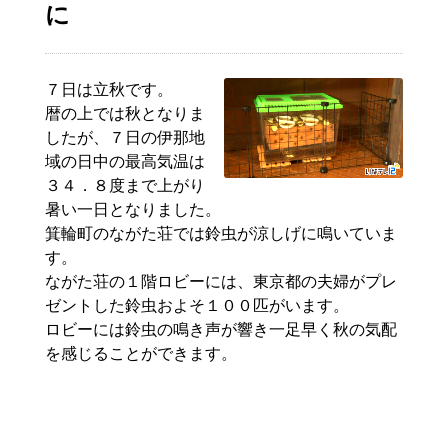
に
７日は立秋です。
暦の上では秋となりま
したが、７日の伊那地
域の日中の最高気温は
３４．８度まで上がり
暑い一日となりました。
箕輪町のながた荘では鈴虫が涼しげに鳴いていま
す。
ながた荘の１階ロビーには、東京都の夫婦がプレ
ゼントした鈴虫およそ１００匹がいます。
ロビーには鈴虫の鳴き声が響き一足早く秋の気配
を感じることができます。