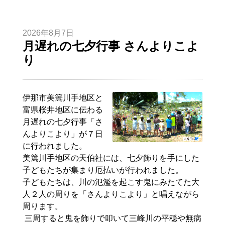
2026年8月7日
月遅れの七夕行事 さんよりこよ
り
伊那市美篶川手地区と
富県桜井地区に伝わる
月遅れの七夕行事「さ
んよりこより」が７日
に行われました。
美篶川手地区の天伯社には、七夕飾りを手にした
子どもたちが集まり厄払いが行われました。
子どもたちは、川の氾濫を起こす鬼にみたてた大
人２人の周りを「さんよりこより」と唱えながら
周ります。
三周すると鬼を飾りで叩いて三峰川の平穏や無病