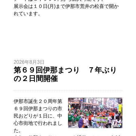
展示会は１０日(月)まで伊那市荒井の松喜で開か
れています。
2026年8月3日
第６９回伊那まつり ７年ぶり
の２日間開催
伊那市誕生２０周年第
６９回伊那まつりの市
民おどりが１日に、中
心市街地で行われまし
た。