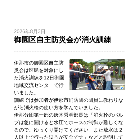
2026年8月3日
御園区自主防災会が消火訓練
伊那市の御園区自主防
災会は区民を対象にし
た消火訓練を12日御園
地域交流センターで行
いました。
訓練では参加者が伊那市消防団の団員に教わりな
がら消火栓の使い方を学んでいました。
伊那分団第一部の
唐木
秀明
部長は「消火栓のバル
ブは急に開けると水圧でホースの制御が難しくな
るので、ゆっくり開けてください。また放水は２
人以上で行ったほうが安全です」などと説明して