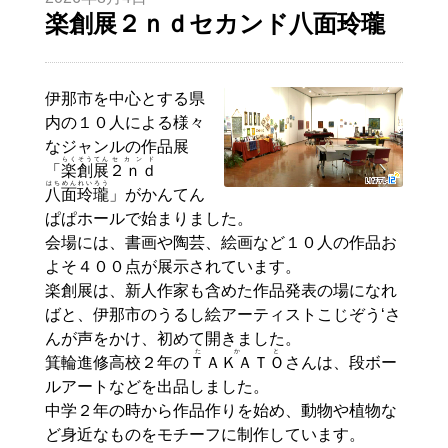
楽創展２ｎｄセカンド八面玲瓏
伊那市を中心とする県
内の１０人による様々
なジャンルの作品展
らく
そうてん
セカンド
「
楽
創展
２ｎｄ
はちめんれいろう
八面玲瓏
」がかんてん
ぱぱホールで始まりました。
会場には、書画や陶芸、絵画など１０人の作品お
よそ４００点が展示されています。
楽創展は、新人作家も含めた作品発表の場になれ
ばと、伊那市のうるし絵アーティストこじぞう‘さ
んが声をかけ、初めて開きました。
たかと
箕輪進修高校２年の
ＴＡＫＡＴＯ
さんは、段ボー
ルアートなどを出品しました。
中学２年の時から作品作りを始め、動物や植物な
ど身近なものをモチーフに制作しています。