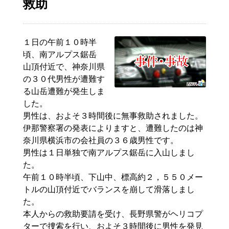
救助
１日の午前１０時半
頃、南アルプス
鋸
岳
山頂
付近で、神奈川県
の３０代男性が遭難す
る山岳遭難が発生しま
した。
男性は、およそ３時間後に無事救助されました。
伊那警察署の発表によりますと、遭難したのは神
奈川県横浜市の会社員の３６歳男性です。
男性は１日単独で南アルプス
鋸
岳
に入山しまし
た。
午前１０時半頃、下山中、標高約２，５５０メー
トルの山頂付近でバランスを崩して滑落しまし
た。
本人からの救助要請を受け、長野県警がヘリコプ
ターで捜索を行い、およそ３時間後に男性を発見