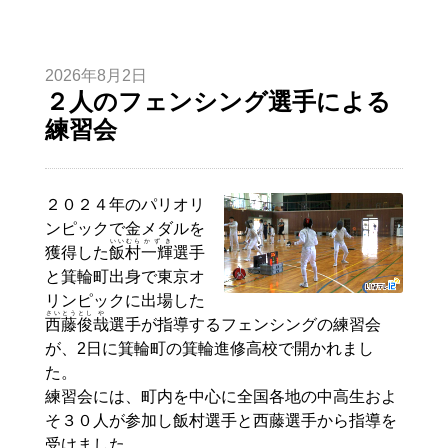
2026年8月2日
２人のフェンシング選手による
練習会
２０２４年のパリオリ
ンピックで金メダルを
いいむら
かずき
獲得した
飯村
一輝
選手
と箕輪町出身で東京オ
リンピックに出場した
さいとう
とし
や
西藤
俊
哉
選手が指導するフェンシングの練習会
が、2日に箕輪町の箕輪進修高校で開かれまし
た。
練習会には、町内を中心に全国各地の中高生およ
そ３０人が参加し飯村選手と西藤選手から指導を
受けました。