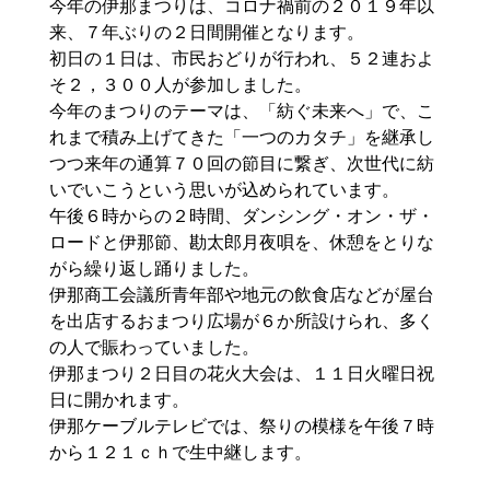
今年の伊那まつりは、コロナ禍前の２０１９年以
来、７年ぶりの２日間開催となります。
初日の１日は、市民おどりが行われ、５２連およ
そ２，３００人が参加しました。
今年のまつりのテーマは、「紡ぐ未来へ」で、こ
れまで積み上げてきた「一つのカタチ」を継承し
つつ来年の通算７０回の節目に繋ぎ、次世代に紡
いでいこうという思いが込められています。
午後６時からの２時間、ダンシング・オン・ザ・
ロードと伊那節、勘太郎月夜唄を、休憩をとりな
がら繰り返し踊りました。
伊那商工会議所青年部や地元の飲食店などが屋台
を出店するおまつり広場が６か所設けられ、多く
の人で賑わっていました。
伊那まつり２日目の花火大会は、１１日火曜日祝
日に開かれます。
伊那ケーブルテレビでは、祭りの模様を午後７時
から１２１ｃｈで生中継します。