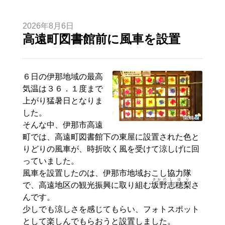
2026年8月6日
高遠町図書館前に風車を設置
６日の伊那地域の最高
気温は３６．１度まで
上がり猛暑日となりま
した。
そんな中、伊那市高遠
町では、高遠町図書館下の東屋に設置された色と
りどりの風車が、時折吹く風を受けて涼しげに回
っていました。
風車を設置したのは、伊那市地域おこし協力隊
さかの
しほ
り
で、高遠地区の観光振興に取り組む
坂野
志穂
梨
さ
んです。
少しでも涼しさを感じてもらい、フォトスポット
として楽しんでもらおうと設置しました。