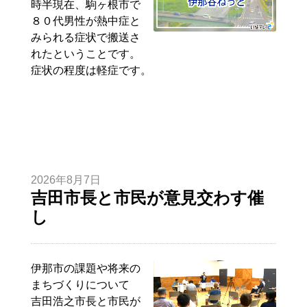
時半現在、駒ヶ根市で
８０代男性が熱中症と
みられる症状で搬送さ
れたということです。
症状の程度は軽症です。
2026年8月7日
吉田市長と市民が意見交わす催
し
伊那市の課題や将来の
まちづくりについて
吉田
浩之
市長と市民が