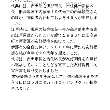
よしだ
ひろゆき
よしずみ
けんいち
式典には、
吉田
浩之
伊那市長、
吉住
健一
新宿区
ないとうより
かつ
長、旧高遠藩主内藤家１９代当主の
内藤頼
克
さん
のほか、関係者合わせておよそ４５人が出席しま
した。
江戸時代、現在の
新宿
御苑
一帯が高遠藩主内藤家
の江戸屋敷だったことが縁で１９８６年に旧高遠
町と新宿区が友好提携を結びました。
伊那市の合併に伴い、２００６年に新たな友好提
携を結び今年で２０周年を迎えました。
式では、
吉田
市長と
吉住
区長が友好関係を次世代
へ継承していくことなどを宣言した友好提携共同
宣言書を取り交わしました。
友好提携２０周年を記念して、信州高遠美術館の
入り口には５月にタカトオコヒガンザクラが植樹
されました。