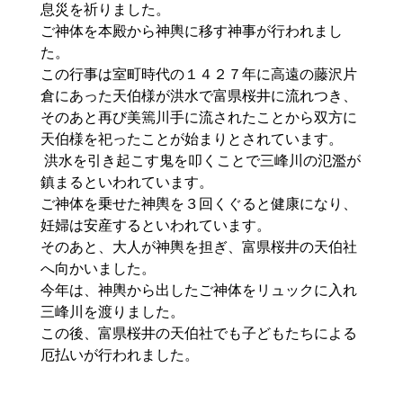
息災を祈りました。
ご神体を本殿から神輿に移す神事が行われまし
た。
この行事は室町時代の１４２７年に高遠の藤沢片
倉にあった天伯様が洪水で富県桜井に流れつき、
そのあと再び美篶川手に流されたことから双方に
天伯様を祀ったことが始まりとされています。
洪水を引き起こす鬼を叩くことで三峰川の氾濫が
鎮まるといわれています。
ご神体を乗せた神輿を３回くぐると健康になり、
妊婦は安産するといわれています。
そのあと、大人が神輿を担ぎ、富県桜井の天伯社
へ向かいました。
今年は、神輿から出したご神体をリュックに入れ
三峰川を渡りました。
この後、富県桜井の天伯社でも子どもたちによる
厄払いが行われました。