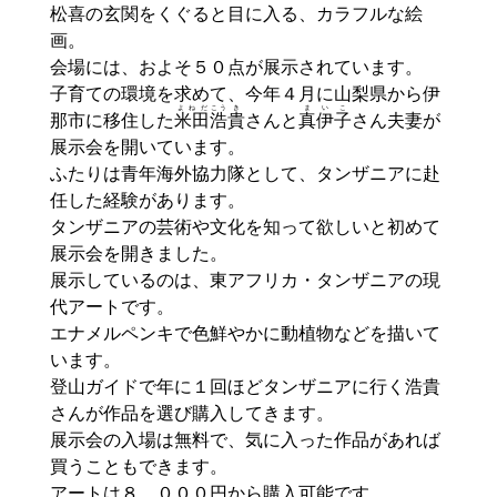
松喜の玄関をくぐると目に入る、カラフルな絵
画。
会場には、およそ５０点が展示されています。
子育ての環境を求めて、今年４月に山梨県から伊
よねだ
こう
き
まい
こ
那市に移住した
米田
浩
貴
さんと
真伊
子
さん夫妻が
展示会を開いています。
ふたりは青年海外協力隊として、タンザニアに赴
任した経験があります。
タンザニアの芸術や文化を知って欲しいと初めて
展示会を開きました。
展示しているのは、東アフリカ・タンザニアの現
代アートです。
エナメルペンキで色鮮やかに動植物などを描いて
います。
登山ガイドで年に１回ほどタンザニアに行く浩貴
さんが作品を選び購入してきます。
展示会の入場は無料で、気に入った作品があれば
買うこともできます。
アートは８，０００円から購入可能です。