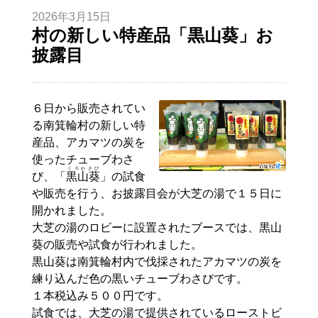
2026年3月15日
村の新しい特産品「黒山葵」お
披露目
６日から販売されてい
る南箕輪村の新しい特
産品、アカマツの炭を
使ったチューブわさ
くろわさび
び、「
黒山葵
」の試食
や販売を行う、お披露目会が大芝の湯で１５日に
開かれました。
大芝の湯のロビーに設置されたブースでは、黒山
葵の販売や試食が行われました。
黒山葵は南箕輪村内で伐採されたアカマツの炭を
練り込んだ色の黒いチューブわさびです。
１本税込み５００円です。
試食では、大芝の湯で提供されているローストビ