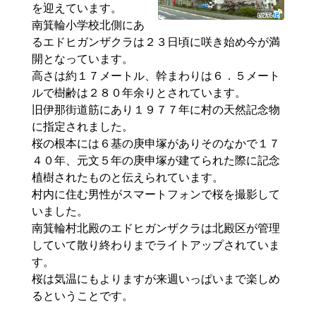
を迎えています。
南箕輪小学校北側にあ
るエドヒガンザクラは２３日頃に咲き始め今が満
開となっています。
高さは約１７メートル、幹まわりは６．５メート
ルで樹齢は２８０年余りとされています。
旧伊那街道筋にあり１９７７年に村の天然記念物
に指定されました。
桜の根本には６基の庚申塚がありそのなかで１７
４０年、元文５年の庚申塚が建てられた際に記念
植樹されたものと伝えられています。
村内に住む男性がスマートフォンで桜を撮影して
いました。
南箕輪村北殿のエドヒガンザクラは北殿区が管理
していて散り終わりまでライトアップされていま
す。
桜は気温にもよりますが来週いっぱいまで楽しめ
るということです。