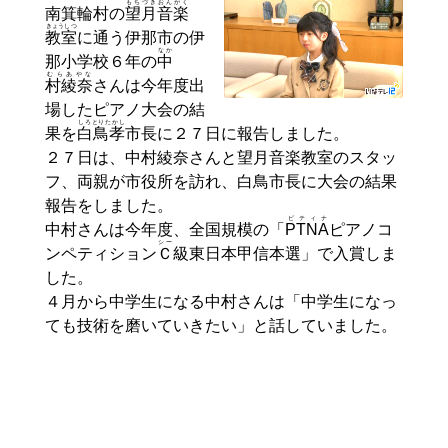
もちづき
おんがく
南箕輪村の
望月
音楽
きょうしつ
教室
に通う伊那市の伊
なか
那小学校６年の
中
むらあやな
村綾奈
さんは今年度出
場したピアノ大会の結
しろとりたかし
果を
白鳥孝
市長に２７日に報告しました。
２７日は、中村綾奈さんと望月音楽教室のスタッ
フ、両親が市役所を訪れ、白鳥市長に大会の結果
報告をしました。
ピティナ
中村さんは今年度、全国規模の「
PTNA
ピアノコ
シー
ンペティション
Ｃ
級東日本甲信本選」で入賞しま
した。
４月から中学生になる中村さんは「中学生になっ
ても技術を磨いていきたい」と話していました。