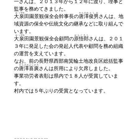
一
さんは、２０１３年から１２年に渡り、理事と
監事を務めてきました。
お
いずみ
からさわ
としお
大
泉
田園景観保全会幹事長の
唐澤
俊男
さんは、地
域資源の保全や伝統文化の継承などに取り組んで
います。
お
いずみ
はらごろう
大
泉
田園景観保全会顧問の
原悟郎
さんは、２０１
３年に発足した会の発起人代表や顧問を務め組織
の運営を支えています。
なお、前の長野県西部南箕輪土地改良区総括監事
からさわよし
ひろ
の
唐澤喜
廣
さんは所用により欠席しました。
事業功労者表彰は県内で１８人が受賞していま
す。
村内では５年ぶりの受賞となっています。