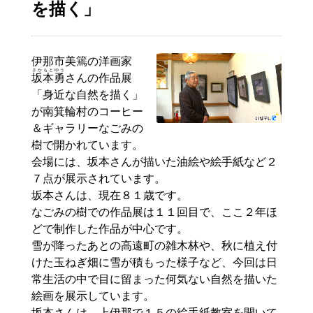
を描く」
伊那市美篶の洋画家
さかもと
ゆう
坂本
勇
さんの作品展
「身近な自然を描く」
が南箕輪村のコーヒー
＆ギャラリーなごみの
樹で開かれています。
会場には、坂本さんが描いた油絵や絵手紙など２
７点が展示されています。
坂本さんは、現在８１歳です。
なごみの樹での作品展は１１回目で、ここ２年ほ
どで制作した作品が中心です。
雪が降ったあとの高遠町の雑木林や、秋に植え付
けた玉ねぎ畑に雪が積もった様子など、今回は日
常生活の中で目に留まった何気ない自然を描いた
絵画を展示しています。
坂本さんは、上伊那で１５の絵手紙教室を開いて