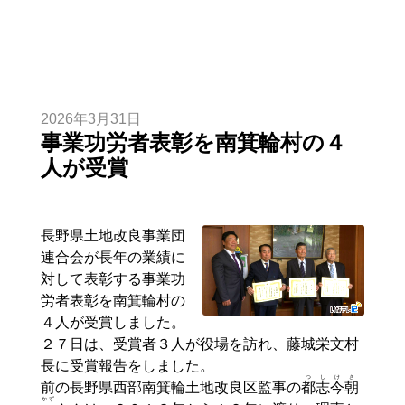
2026年3月31日
事業功労者表彰を南箕輪村の４
人が受賞
長野県土地改良事業団
連合会が長年の業績に
対して表彰する事業功
労者表彰を南箕輪村の
４人が受賞しました。
２７日は、受賞者３人が役場を訪れ、藤城栄文村
長に受賞報告をしました。
つ
し
けさ
前の長野県西部南箕輪土地改良区監事の
都
志
今朝
かず