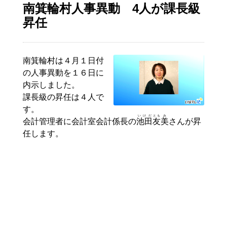
南箕輪村人事異動 4人が課長級
昇任
南箕輪村は４月１日付
の人事異動を１６日に
内示しました。
課長級の昇任は４人で
す。
いけだ
とも
み
会計管理者に会計室会計係長の
池田
友
美
さんが昇
任します。