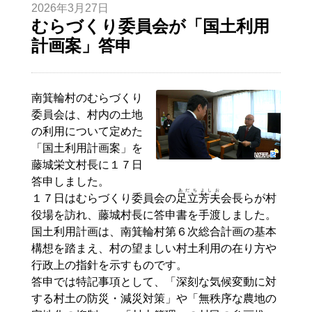
2026年3月27日
むらづくり委員会が「国土利用
計画案」答申
南箕輪村のむらづくり
委員会は、村内の土地
の利用について定めた
「国土利用計画案」を
藤城栄文村長に１７日
答申しました。
あだち
よしお
１７日はむらづくり委員会の
足立
芳夫
会長らが村
役場を訪れ、藤城村長に答申書を手渡しました。
国土利用計画は、南箕輪村第６次総合計画の基本
構想を踏まえ、村の望ましい村土利用の在り方や
行政上の指針を示すものです。
答申では特記事項として、「深刻な気候変動に対
する村土の防災・減災対策」や「無秩序な農地の