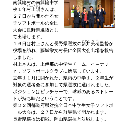
南箕輪村の南箕輪中学
むら
かみはる
校１年
村
上陽
さんは、
２７日から開かれる女
子ソフトボールの全国
大会に長野県選抜とし
て出場します。
あらい
みほ
１６日は村上さんと長野県選抜の
新井
美穂
監督が
役場を訪れ、藤城栄文村長に全国大会出場を報告
しました。
村上さんは、上伊那の中学生チーム、イ～ナＪ
ｒ．ソフトボールクラブに所属しています。
去年１１月に開かれた、県内の中学１、２年生が
対象の選考会に参加して県選抜に選ばれました。
ポジションはピッチャーで、球威のあるストレー
トが持ち味だということです。
第２２回都道府県対抗全日本中学生女子ソフトボ
ール大会は、２７日から群馬県で開かれます。
長野県選抜は初戦、岡山県選抜と対戦します。