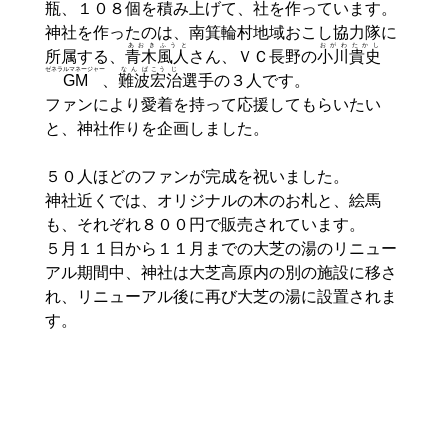
瓶、１０８個を積み上げて、
社
を作っています。
神社を作ったのは、南箕輪村地域おこし協力隊に
あおきふうと
おがわ
たかし
所属する、
青木風人
さん、ＶＣ長野の
小川
貴史
ゼネラルマネージャー
なんば
こう
じ
GM
、
難波
宏
治
選手の３人です。
ファンにより愛着を持って応援してもらいたい
と、神社作りを企画しました。
５０人ほどのファンが完成を祝いました。
神社近くでは、オリジナルの木のお札と、絵馬
も、それぞれ８００円で販売されています。
５月１１日から１１月までの大芝の湯のリニュー
アル期間中、神社は大芝高原内の別の施設に移さ
れ、リニューアル後に再び大芝の湯に設置されま
す。