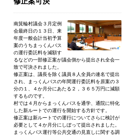
修正案可決
南箕輪村議会３月定例
会最終日の１３日、来
年度一般会計当初予算
案のうちまっくんバス
の運行委託料を減額す
るなどの一部修正案が議会側から提出され全会一
致で可決されました。
修正案は、議長を除く議員８人全員の連名で提出
され、まっくんバスの年間運行委託料を原案の３
分の１、４か月分にあたる２，３６５万円に減額
するものです。
村では４月からまっくんバスを通学、通院に特化
した新ルートでの運行を開始する方針です。
修正案は新ルートでの運行についてさらに検討が
必要として４か月分にしぼって提出されました。
まっくんバス運行等公共交通の見直しに関する調