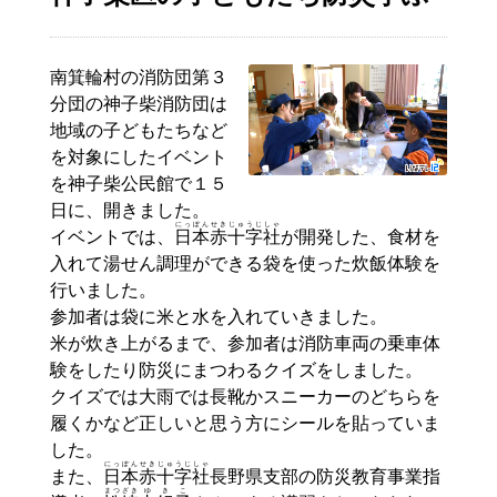
南箕輪村の消防団第３
分団の神子柴消防団は
地域の子どもたちなど
を対象にしたイベント
を神子柴公民館で１５
日に、開きました。
にっぽん
せきじゅうじしゃ
イベントでは、
日本
赤十字社
が開発した、食材を
入れて湯せん調理ができる袋を使った炊飯体験を
行いました。
参加者は袋に米と水を入れていきました。
米が炊き上がるまで、参加者は消防車両の乗車体
験をしたり防災にまつわるクイズをしました。
クイズでは大雨では長靴かスニーカーのどちらを
履くかなど正しいと思う方にシールを貼っていま
した。
にっぽん
せきじゅうじ
しゃ
また、
日本
赤十字
社
長野県支部の防災教育事業指
まつざき
ゆきこ