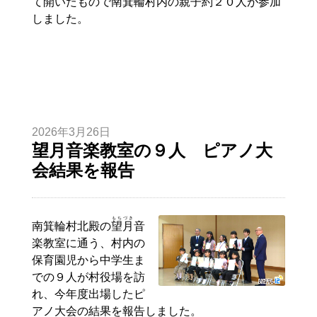
て開いたもので南箕輪村内の親子約２０人が参加
しました。
2026年3月26日
望月音楽教室の９人 ピアノ大
会結果を報告
もちづき
南箕輪村北殿の
望月
音
楽教室に通う、村内の
保育園児から中学生ま
での９人が村役場を訪
れ、今年度出場したピ
アノ大会の結果を報告しました。