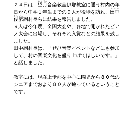
もちづき
２４日は、
望月
音楽教室伊那教室に通う村内の年
たなか
長から中学１年生までの９人が役場を訪れ、
田中
としひこ
俊彦
副村長らに結果を報告しました。
９人は今年度、全国大会や、各地で開かれたピア
ノ大会に出場し、それぞれ入賞などの結果を残し
ました。
田中副村長は、「ぜひ音楽イベントなどにも参加
して、村の音楽文化を盛り上げてほしいです。」
と話しました。
教室には、現在上伊那を中心に園児から８０代の
シニアまでおよそ８０人が通っているということ
です。