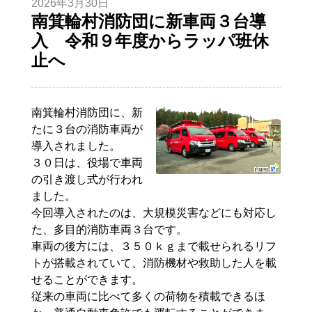
2026年3月30日
南箕輪村消防団に新車両３台導
入 令和９年度からラッパ班休
止へ
南箕輪村消防団に、新
たに３台の消防車両が
導入されました。
３０日は、役場で車両
の引き渡し式が行われ
ました。
今回導入されたのは、大規模災害などにも対応し
た、多目的消防車両３台です。
車両の後方には、３５０ｋｇまで載せられるリフ
トが搭載されていて、消防機材や救助した人を載
せることができます。
従来の車両に比べて多くの荷物を積載できるほ