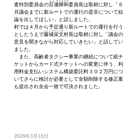
ももせ
てるかず
査特別委員会の
百瀬
輝和
委員長は取材に対し「６
月議会までに新ルートでの運行の是非について結
論を出してほしい」と話しました。
村では４月から予定通り新ルートでの運行を行う
ふじしろ
えい
ぶみ
としたうえで
藤城
栄
文
村長は取材に対し「議会の
意見を聞きながら対応していきたい」と話してい
ました。
また、高齢者タクシー事業の継続について紙チ
ケットからカード式チケットへの変更に伴う、利
用料金支払いシステム構築委託料３０２万円につ
いてさらに検討が必要として全額削除する修正案
も提出され全会一致で可決されました。
2026年3月16日