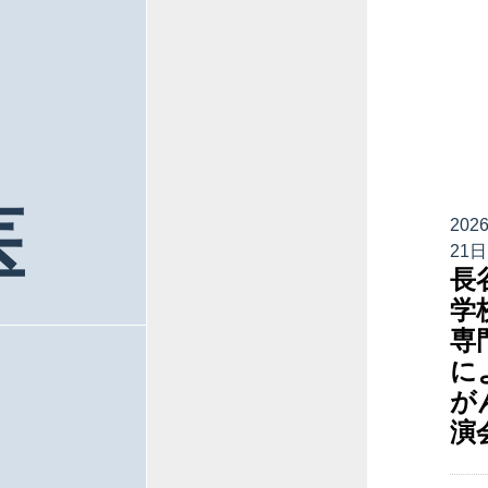
医
202
21日
長
学
専
に
が
演