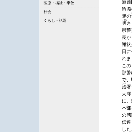
遭難
医療・福祉・奉仕
策協
社会
隊の
くらし・話題
いさむ
勇
さ
県警
長か
謝状
日に
れま
この
那警
で、
はる
治
署
大澤
に、
本部
の感
伝達
した