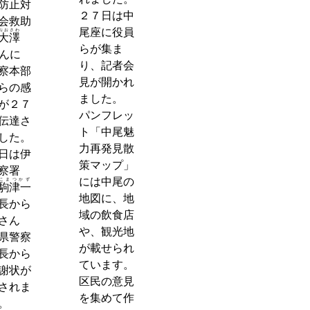
防止対
２７日は中
会救助
尾座に役員
おおさわ
大澤
らが集ま
んに
り、記者会
察本部
見が開かれ
らの感
ました。
が２７
パンフレッ
伝達さ
ト「中尾魅
した。
力再発見散
日は伊
策マップ」
察署
には中尾の
こまつかず
駒津一
地図に、地
長から
域の飲食店
さん
や、観光地
県警察
が載せられ
長から
ています。
謝状が
区民の意見
されま
を集めて作
。