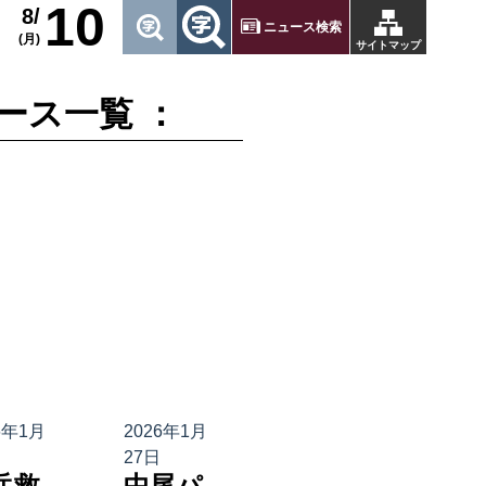
10
8/
ニュース検索
(月)
サイトマップ
ース一覧 ：
6年1月
2026年1月
27日
岳救
中尾パ