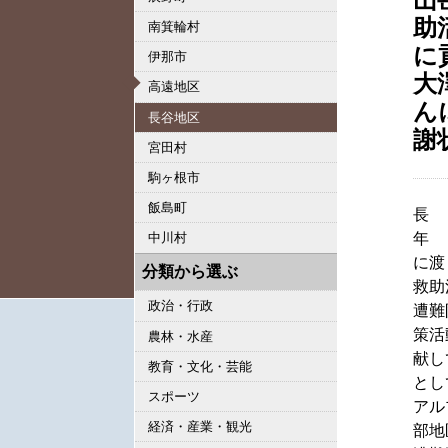
助
南箕輪村
に
伊那市
大
高遠地区
ん
長谷地区
謝
宮田村
駒ヶ根市
飯島町
長
年
中川村
に渡
分類から選ぶ
救助
政治・行政
遭難
策活
農林・水産
献し
教育・文化・芸能
とし
スポーツ
アル
経済・産業・観光
部地