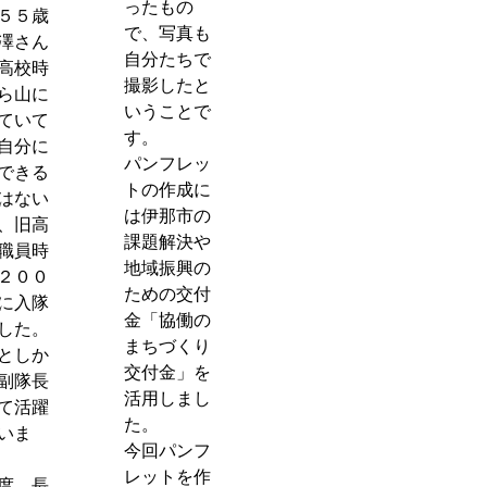
ったもの
５５歳
で、写真も
澤さん
自分たちで
高校時
撮影したと
ら山に
いうことで
ていて
す。
自分に
パンフレッ
できる
トの作成に
はない
は伊那市の
、旧高
課題解決や
職員時
地域振興の
２００
ための交付
に入隊
金「協働の
した。
まちづくり
としか
交付金」を
副隊長
活用しまし
て活躍
た。
いま
今回パンフ
レットを作
度、長