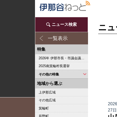
ニュース検索
ニュ
一覧表示
特集
2026年 伊那市長・市議会議員選挙
2025南箕輪村長選挙
その他の特集
2023県議会議員選挙
2022箕輪町長選挙
2019県議会議員選挙
2018伊那市長選・市議選
桜シリーズ2018
桜シリーズ2017
2015県議会議員選挙
2014箕輪町長選挙
2014伊那市長選・市議選
桜シリーズ2014
カメラリポート
上伊那 医師不足問題
新ごみ中間処理施設
伊那市長・市議選
朝の学舎
記者室
伊那谷1年365人
輝く経営者～その後
花ロマン
伝承 上伊那の50年
駒ヶ根市長選挙
2007年 県議会議員選挙
権兵衛トンネル開通1周年
豪雨被害
新伊那市誕生へ
伊那谷 耐震強度偽装問題
2005年衆院選
その他
東日本大震災から４年 ３．１１の今
南アルプス国立公園指定５０周年記念特集
東日本大震災から３年 ３．１１の今
伝承 上伊那経済の牽引者たち
シリーズ 上伊那経済時事対談
2023箕輪町議選・南箕輪村議選
2022伊那市長選挙・伊那市議会議員選挙
2021南箕輪村長選・村議補欠選挙
2019箕輪町議選・南箕輪村議選
南大東島―伊那 1000キロを越える交流
人・森・農… 新しい地域社会をめざして
地域から選ぶ
上伊那広域
その他広域
202
箕輪町
27日
山
辰野町