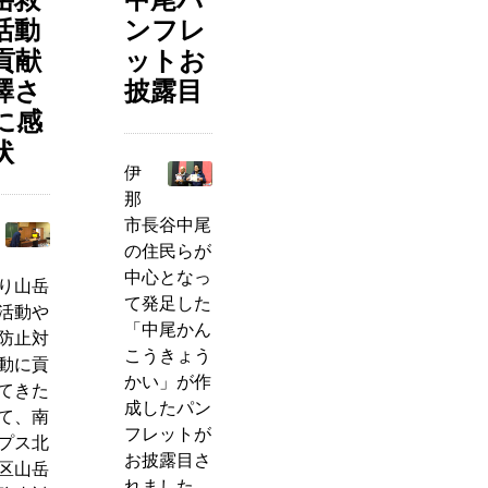
活動
ンフレ
貢献
ットお
澤さ
披露目
に感
状
伊
那
市長谷中尾
の住民らが
中心となっ
り山岳
て発足した
活動や
「中尾かん
防止対
こうきょう
動に貢
かい」が作
てきた
成したパン
て、南
フレットが
プス北
お披露目さ
区山岳
れました。