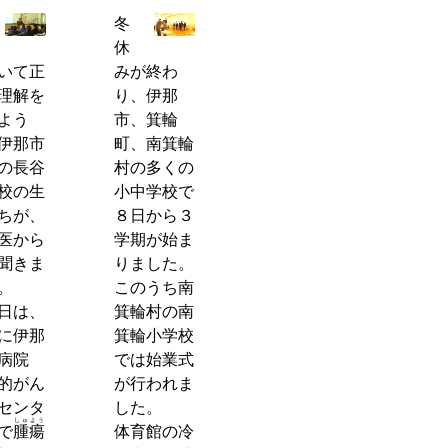
冬
休
いて正
みが終わ
理解を
り、伊那
よう
市、箕輪
伊那市
町、南箕輪
の長谷
村の多くの
校の生
小中学校で
ちが、
８日から３
医から
学期が始ま
聞きま
りました。
。
このうち南
日は、
箕輪村の南
に伊那
箕輪小学校
央病院
では始業式
的がん
が行われま
センタ
した。
しゅよう
で
腫瘍
体育館の冷