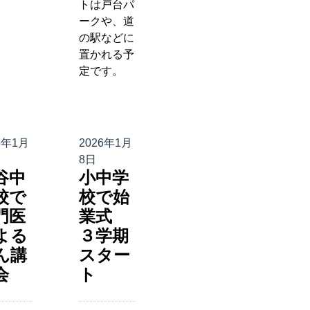
トは戸台パ
ークや、道
の駅などに
置かれる予
定です。
6年1月
2026年1月
8日
谷中
小中学
校で
校で始
門医
業式
よる
３学期
ん講
スター
会
ト