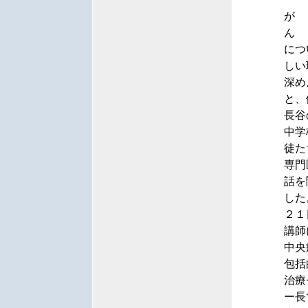
が
ん
につ
しい
深め
と、
長谷
中学
徒た
専門
話を
した
２１
講師
中
包括
治療
ー長