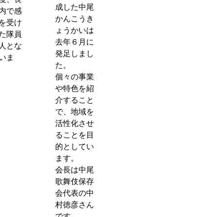
成した中尾
内で感
かんこうき
を受け
ょうかいは
た隊員
去年６月に
人とな
発足しまし
いま
た。
個々の事業
や特色を紹
介すること
で、地域を
活性化させ
ることを目
的としてい
ます。
会長は中尾
歌舞伎保存
会代表の中
村
徳彦
さん
です。