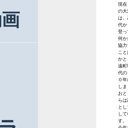
現在
の大
動画
は、
代か
登っ
何か
協力
こと
かと
遠町
代の
０年
しま
おと
らは
とし
して
す。
今年