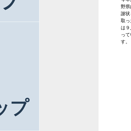
ラ
野県
謝状
取っ
は９
って
す。
ップ