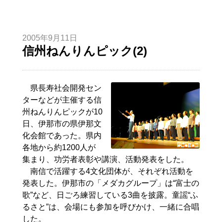
2005年9月11日
信州ねんりんピック(2)
県長寿社会開発セン
ターなどが主催する信
州ねんりんピックが10
日、伊那市の県伊那文
化会館であった。県内
各地から約1200人が
集まり、功労者表彰や講演、活動発表をした。
南信で活躍する4文化団体が、それぞれ活動を
発表した。伊那市の「メダカグループ」は“富士の
歌”など、日ごろ練習している3曲を披露。童謡“ふ
るさと”は、会場にも参加を呼びかけ、一緒に合唱
した。