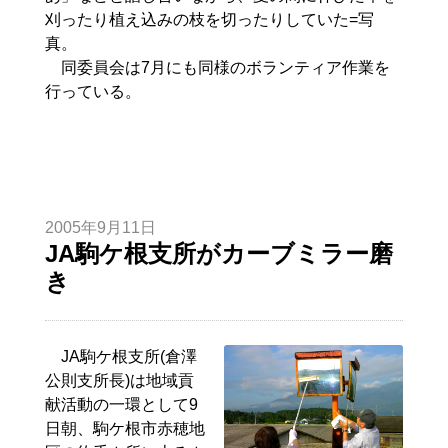
刈ったり植え込みの枝を切ったりしていた=写
真。
同委員会は7月にも同様のボランティア作業を
行っている。
2005年9月11日
JA駒ケ根支所がカーブミラー磨
き
JA駒ケ根支所(倉澤
公則支所長)は地域貢
献活動の一環として9
日朝、駒ケ根市赤穂地