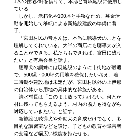
1区の住宅2軒を借りて、本部と育成施設に使用し
ている。
しかし、老朽化や100坪と手狭なため、募金活
動を開始して移転による新施設建設の準備に着
手。
「宮田村民の皆さんは、本当に聴導犬のことを
理解してくれている。大半の商店にも聴導犬が入
ることができる。私たちもできれば、宮田に残り
たい」と有馬会長と話す。
聴導犬の訓練には現施設のように市街地が最適
で、500縲・000坪の用地を確保したい考え。着
工時期や建設地は未定だが、宮田村以外の上伊那
の自治体から用地の具体的な斡旋がある。
清水村長は「このまま放っておけない。何とか
村に残ってもらえるよう、村内の協力も得ながら
対応していきたい」と話す。
新施設は聴導犬や介助犬の育成だけでなく、多
目的な講習室などを設け、子どもの教育や障害者
の交流など幅広い機能を持たせる。