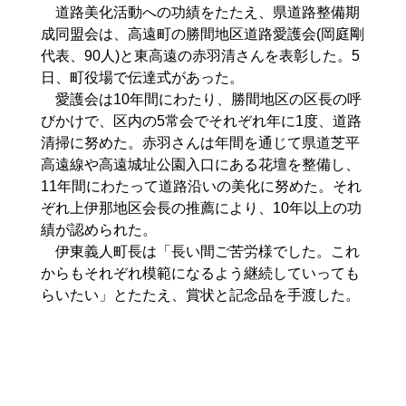
道路美化活動への功績をたたえ、県道路整備期
成同盟会は、高遠町の勝間地区道路愛護会(岡庭剛
代表、90人)と東高遠の赤羽清さんを表彰した。5
日、町役場で伝達式があった。
愛護会は10年間にわたり、勝間地区の区長の呼
びかけで、区内の5常会でそれぞれ年に1度、道路
清掃に努めた。赤羽さんは年間を通じて県道芝平
高遠線や高遠城址公園入口にある花壇を整備し、
11年間にわたって道路沿いの美化に努めた。それ
ぞれ上伊那地区会長の推薦により、10年以上の功
績が認められた。
伊東義人町長は「長い間ご苦労様でした。これ
からもそれぞれ模範になるよう継続していっても
らいたい」とたたえ、賞状と記念品を手渡した。