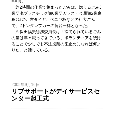
=写真。
約2時間の作業で集まったごみは、燃えるごみ3
袋▽廃プラスチック類6袋▽ガラス・金属類2袋窶
狽ﾌほか、古タイヤ、ベニヤ板などの粗大ごみ
で、2トンダンプカーの荷台一杯となった。
久保田福美総務委員長は「捨てられているごみ
の量は年々減ってきている。ボランティアを続け
ることで少しでも不法投棄の歯止めになれば何よ
りだ」と話している。
2005年9月16日
リブサポートがデイサービスセ
ンター起工式