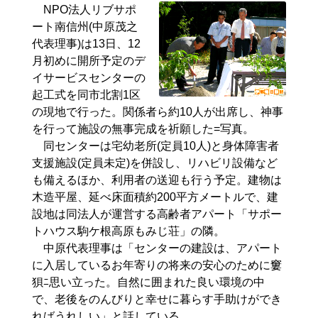
NPO法人リブサポ
ート南信州(中原茂之
代表理事)は13日、12
月初めに開所予定のデ
イサービスセンターの
起工式を同市北割1区
の現地で行った。関係者ら約10人が出席し、神事
を行って施設の無事完成を祈願した=写真。
同センターは宅幼老所(定員10人)と身体障害者
支援施設(定員未定)を併設し、リハビリ設備など
も備えるほか、利用者の送迎も行う予定。建物は
木造平屋、延べ床面積約200平方メートルで、建
設地は同法人が運営する高齢者アパート「サポー
トハウス駒ケ根高原もみじ荘」の隣。
中原代表理事は「センターの建設は、アパート
に入居しているお年寄りの将来の安心のために窶
狽ﾆ思い立った。自然に囲まれた良い環境の中
で、老後をのんびりと幸せに暮らす手助けができ
ればうれしい」と話している。