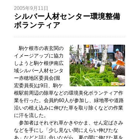
2005年9月11日
シルバー人材センター環境整備
ボランティア
駒ケ根市の表玄関の
イメージアップに協力
しようと駒ケ根伊南広
域シルバー人材センタ
ー赤穂地区委員会(堀
宏委員長)は9日、駒ケ
根駅前周辺の除草などの環境美化ボランティア作
業を行った。会員約60人が参加し、緑地帯や道路
沿いの植え込みに伸びた草を取り除くなどの作業
に汗を流した。
参加者はそれぞれ草かきやかま、せん定ばさみ
などを手にし「少し見ない間にえらい伸びたな
あ」などと話し合いながら、夏の間に伸びた草を