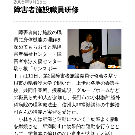
2005年9月15日
障害者施設職員研修
障害者向け施設の職
員に身体機能の理解を
深めてもらおうと県障
害者福祉センター・障
害者水泳支援センター
駒ケ根「サンスポー
ト」は11日、第2回障害者施設職員研修会を駒ケ
根市の県看護大学で開いた。上伊那各地の養護学
校、共同作業所、授産施設、グループホームなど
の職員ら約40人が参加し、長野市の小林脳神経外
科病院の理学療法士、信州大非常勤講師の牛越浩
司さんの講義と実習を受けた。
小林さんは肥満と運動について「効率よく脂肪
を燃焼させ、肥満防止に効果的な運動を行うとと
もに、栄養素の偏りのない食事が大切」と話し、