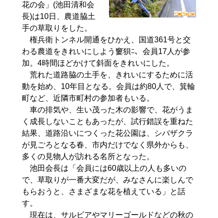
花の会」(池田清和会
長)は10日、農道脇土
手の草取りをした。
権兵衛トンネル開通をひかえ、国道361号と交
わる農道をきれいにしよう窶狽ﾆ、会員17人が参
加。4時間ほどかけて斜面をきれいにした。
荒れた道路脇の土手を、きれいにするために活
動を始め、10年目となる。会員は約80人で、箕輪
町など、近隣市町村の参加者もいる。
車の排気や、生い茂った木の影響で、花がうま
く成長しないこともあったが、試行錯誤を重ねた
結果、道路沿いにつくった花公園は、シバザクラ
が見ごろとなる春、市内だけでなく県外からも、
多くの見物人が訪れる名所となった。
池田会長は「会員には60歳以上の人も多いの
で、草取りが一番大変だが、みなさんに楽しんで
もらおうと、さまざまな花を植えている」と話
す。
現在は、サルビアやマリーゴールドなどの秋の