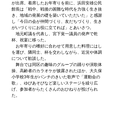
が出席。着席したお年寄りを前に、浜田安雄公民
館長は「戦中、戦後の困難な時代を力強く生き抜
き、地域の発展の礎を築いていただいた」と感謝
し「今日の会が仲間づくり、友だちづくり、生き
がいづくりにお役に立てれば」とあいさつ。
地元町議を代表し、宮下覚一議員の発声で乾
杯、祝宴に移った。
お年寄りの嗜好に合わせて用意した料理にはし
を運び、隣同士、杯を交わしながら、近況や体調
について歓談した。
舞台では同区の趣味のグループの踊りや演歌体
操、高齢者のカラオケが披露されたほか、大久保
小学校3年生がパンチのきいた歌声で「運動会の
歌」、ゆびあそびなど楽しいステージを繰り広
げ、参加者からたくさんのおひねりが投げられ
た。