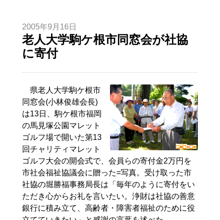
2005年9月16日
老人大学駒ケ根市同窓会が社協
に寄付
県老人大学駒ケ根市
同窓会(小林俊雄会長)
は13日、駒ケ根市福岡
の馬見塚公園マレット
ゴルフ場で開いた第13
回チャリティマレット
ゴルフ大会の開会式で、会員らの寄付金2万円を
市社会福祉協議会に贈った=写真。受け取った市
社協の堀勝福事務局長は「毎年のように寄付をい
ただき心からお礼を言いたい。浄財は社協の善意
銀行に積み立て、高齢者・障害者福祉のために役
立てていきたい」と感謝の言葉を述べた。