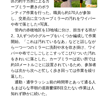
区の約千カ所に上るカ
ーブミラー磨きのボラ
ンティア作業を行った。職員ら約170人が参加
し、交差点に立つカーブミラーの汚れをワイパー
や布で落とした=写真。
管内の赤穂地区を13地域に分け、担当する班が
2、3人ずつの小グループをいくつか編成して作業
開始。「これは汚れているなあ」などと話しなが
ら一つ一つのミラーに洗剤や水を吹き掛け、ワイ
パーや布でごしごしとこすってこびりついた汚れ
をきれいに落とした。カーブミラーは近い所では
約10メートルごとに設置されているため、参加者
らは次から次へと忙しく歩き回っては作業を繰り
返した。
通勤・通学ラッシュ前の時間帯とあって通る人
もまばらな早朝の道路窶煤B目立たない作業は人
知れず静かに続いた。