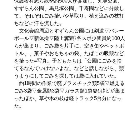
保護者有志ら総勢約500人が参加し、丸塚公園、
すずらん公園、馬見塚公園、千寿園などに分散し
て、それぞれごみ拾いや草取り、植え込みの枝打
ちなどに汗を流した。
文化会館周辺とすずらん公園には剣道▽バレー
ボール▽新体操▽陸上窶狽ﾌ各スポ少団員約100人
らが集まり、ごみ袋を片手に、空き缶やペットボ
トル、、菓子やおもちゃの袋、たばこの吸殻など
を拾った=写真。子どもたちは「公園にごみを捨
てるなんていけないよな」などと話しながら、競
うようにしてごみを探しては袋に入れていた。
約1時間の作業で廃プラスチック類5袋▽燃える
ごみ3袋▽金属類3袋▽ガラス類1袋窶狽ﾈどが集ま
ったほか、草や木の枝は軽トラック5台分になっ
た。