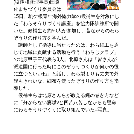
(塩澤和彦理事長)国際
化まちづくり委員会は
15日、駒ケ根青年海外協力隊の候補生を対象にし
た「わらぞうりづくり講座」を協力隊訓練所で開
いた。候補生ら約50人が参加し、昔ながらのわら
ぞうりの作り方を学んだ。
講師として指導に当たったのは、わら細工を通
じて地域に貢献する活動を行う「わらじクラブ」
の北原甲子三代表ら3人。北原さんは「皆さんが
派遣国に行った時にこのぞうりづくりが何かの役
に立つといいね」と話し、わら製よりも丈夫で外
観もきれいな、細布を使ったぞうりの作り方を指
導した。
候補生らは北原さんらが教える縄の巻き方など
に「分からない窶煤vと四苦八苦しながらも懸命
にわらぞうりづくりに取り組んでいた=写真。