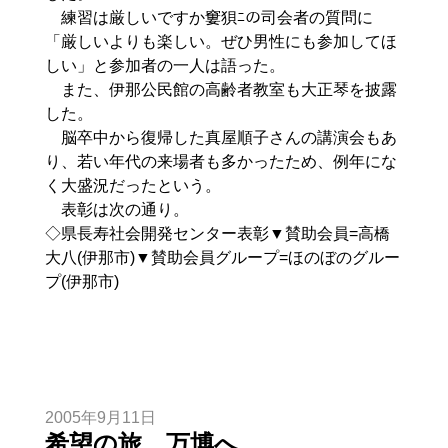
練習は厳しいですか窶狽ﾆの司会者の質問に
「厳しいよりも楽しい。ぜひ男性にも参加してほ
しい」と参加者の一人は語った。
また、伊那公民館の高齢者教室も大正琴を披露
した。
脳卒中から復帰した真屋順子さんの講演会もあ
り、若い年代の来場者も多かったため、例年にな
く大盛況だったという。
表彰は次の通り。
◇県長寿社会開発センター表彰▼賛助会員=高橋
大八(伊那市)▼賛助会員グループ=ほのぼのグルー
プ(伊那市)
2005年9月11日
希望の旅、万博へ