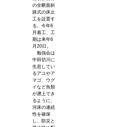
の全断面斜
路式の床止
工を設置す
る。今年6
月着工、工
期は来年6
月20日。
勉強会は
中田切川に
生息してい
るアユやア
マゴ、ウグ
イなど魚類
が遡上でき
るように、
河床の連続
性を確保
し、防災と