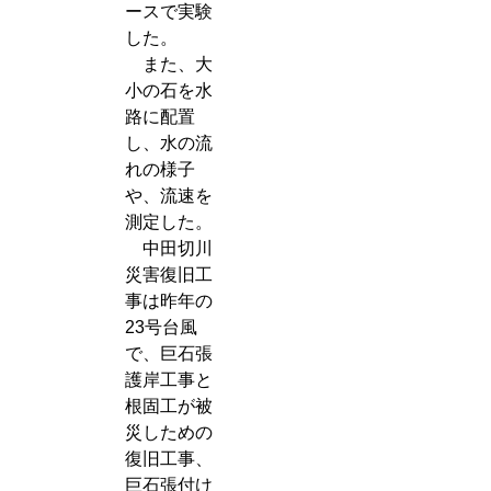
ースで実験
した。
また、大
小の石を水
路に配置
し、水の流
れの様子
や、流速を
測定した。
中田切川
災害復旧工
事は昨年の
23号台風
で、巨石張
護岸工事と
根固工が被
災しための
復旧工事、
巨石張付け