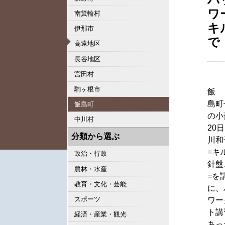
ワ
南箕輪村
キ
伊那市
で
高遠地区
長谷地区
宮田村
駒ヶ根市
飯
島町
飯島町
の小
中川村
20
分類から選ぶ
川和
=キ
政治・行政
針盤
農林・水産
=を
教育・文化・芸能
に、
スポーツ
ワー
ト講
経済・産業・観光
あっ