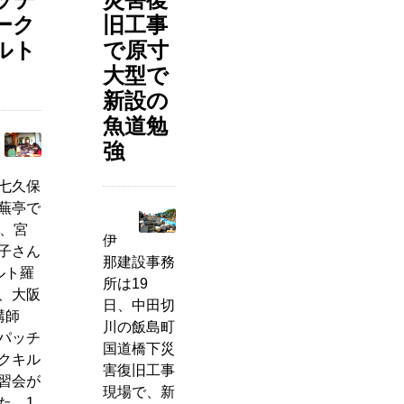
ーク
旧工事
ルト
で原寸
大型で
新設の
魚道勉
強
七久保
蕪亭で
日、宮
伊
子さん
那建設事務
ルト羅
所は19
、大阪
日、中田切
講師
川の飯島町
パッチ
国道橋下災
クキル
害復旧工事
習会が
現場で、新
た。1