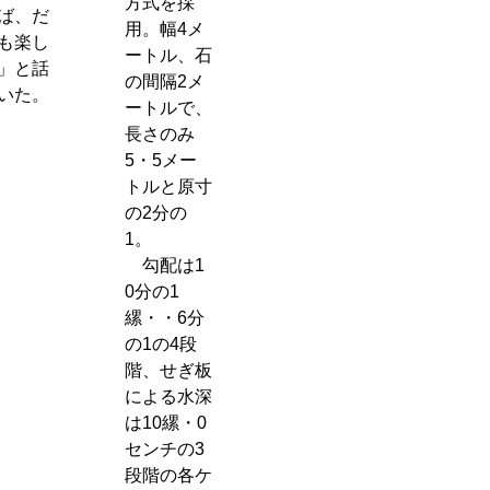
方式を採
ば、だ
用。幅4メ
も楽し
ートル、石
」と話
の間隔2メ
いた。
ートルで、
長さのみ
5・5メー
トルと原寸
の2分の
1。
勾配は1
0分の1
縲・・6分
の1の4段
階、せぎ板
による水深
は10縲・0
センチの3
段階の各ケ