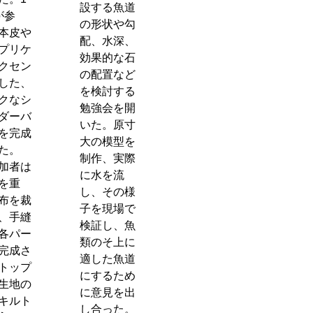
設する魚道
が参
の形状や勾
本皮や
配、水深、
プリケ
効果的な石
クセン
の配置など
した、
を検討する
クなシ
勉強会を開
ダーバ
いた。原寸
を完成
大の模型を
た。
制作、実際
加者は
に水を流
を重
し、その様
布を裁
子を現場で
、手縫
検証し、魚
各パー
類のそ上に
完成さ
適した魚道
トップ
にするため
生地の
に意見を出
キルト
し合った。