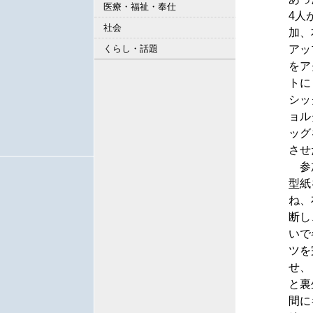
医療・福祉・奉仕
4人
社会
加、
アッ
くらし・話題
をア
トに
シッ
ョル
ッグ
させ
参
型紙
ね、
断し
いで
ツを
せ、
と裏
間に