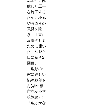
親水性に配
慮した工事
を施工する
ために地元
や有識者の
意見を聞
き、工事に
反映させる
ために開い
た。8月30
日に続き2
回目。
魚類の生
態に詳しい
桃沢敏郎さ
ん(駒ケ根
市赤穂小学
校教諭)は
「魚はかな