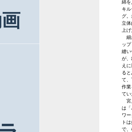
綿を
キル
動画
グ。
立体
上げ
細
ップ
縫い
が、
えに
ると
て、
作業
てい
宮
は「
ワー
トは
で、