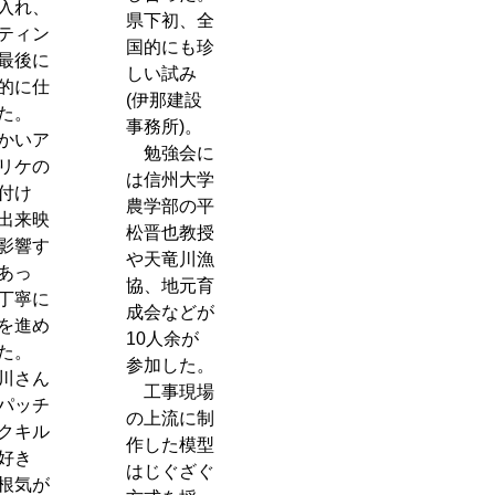
入れ、
県下初、全
ティン
国的にも珍
最後に
しい試み
的に仕
(伊那建設
た。
事務所)。
かいア
勉強会に
リケの
は信州大学
付け
農学部の平
出来映
松晋也教授
影響す
や天竜川漁
あっ
協、地元育
丁寧に
成会などが
を進め
10人余が
た。
参加した。
川さん
工事現場
パッチ
の上流に制
クキル
作した模型
好き
はじぐざぐ
根気が