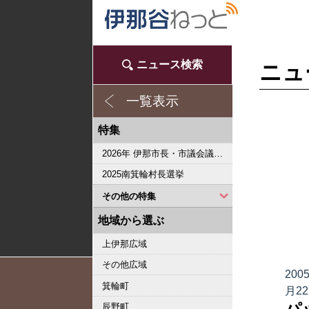
ニュース検索
ニュ
一覧表示
特集
2026年 伊那市長・市議会議員選挙
2025南箕輪村長選挙
その他の特集
2023県議会議員選挙
2022箕輪町長選挙
2019県議会議員選挙
2018伊那市長選・市議選
桜シリーズ2018
桜シリーズ2017
2015県議会議員選挙
2014箕輪町長選挙
2014伊那市長選・市議選
桜シリーズ2014
カメラリポート
上伊那 医師不足問題
新ごみ中間処理施設
伊那市長・市議選
朝の学舎
記者室
伊那谷1年365人
輝く経営者～その後
花ロマン
伝承 上伊那の50年
駒ヶ根市長選挙
2007年 県議会議員選挙
権兵衛トンネル開通1周年
豪雨被害
新伊那市誕生へ
伊那谷 耐震強度偽装問題
2005年衆院選
その他
東日本大震災から４年 ３．１１の今
南アルプス国立公園指定５０周年記念特集
東日本大震災から３年 ３．１１の今
伝承 上伊那経済の牽引者たち
シリーズ 上伊那経済時事対談
2023箕輪町議選・南箕輪村議選
2022伊那市長選挙・伊那市議会議員選挙
2021南箕輪村長選・村議補欠選挙
2019箕輪町議選・南箕輪村議選
南大東島―伊那 1000キロを越える交流
人・森・農… 新しい地域社会をめざして
地域から選ぶ
上伊那広域
その他広域
200
箕輪町
月2
パ
辰野町