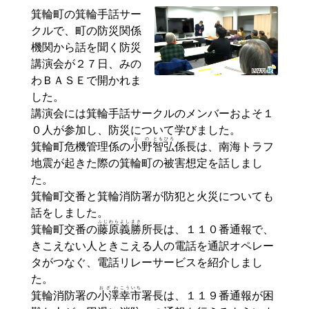
箕輪町の箕輪手話サー
クルで、町の防災関係
機関から話を聞く防災
講演会が２７日、みの
わＢＡＳＥで開かれま
した。
講演会には箕輪手話サークルのメンバーおよそ１
０人が参加し、防災について学びました。
おの
とも
ひろ
箕輪町危機管理係の
小野
智
弘
係長は、南海トラフ
地震が起きた際の箕輪町の被害想定を話しまし
た。
箕輪町交番と箕輪消防署が防犯と火災についても
話をしました。
ふじ
わらよし
まさ
箕輪町交番の
藤
原義
勝
所長は、１１０番通報で、
きこえない人ときこえる人の電話を通訳オペレー
タがつなぐ、電話リレーサービスを紹介しまし
た。
おざわ
こういち
箕輪消防署の
小澤
幸市
署長は、１１９番通報が困