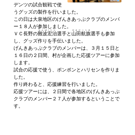
デンツの試合観戦で使
うグッズの製作を行いました。
この日は大泉地区のげんきあっぷクラブのメンバ
ー１８人が参加しました。
なんば
こう
じ
やまだ
こうき
ＶＣ長野の
難波
宏
治
選手と
山田
航旗
選手も参加
し、グッズ作りを手伝いました。
げんきあっぷクラブのメンバーは、３月１５日と
１６日の２日間、村が企画した応援ツアーに参加
します。
試合の応援で使う、ポンポンとハリセンを作りま
した。
作り終わると、応援練習を行いました。
応援ツアーには、２日間で各地区のげんきあっぷ
クラブのメンバー２７人が参加するということで
す。