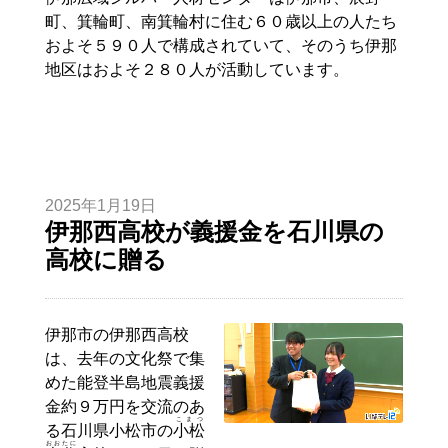
町、箕輪町、南箕輪村に住む６０歳以上の人たち
およそ５９０人で構成されていて、そのうち伊那
地区はおよそ２８０人が活動しています。
2025年1月19日
伊那西高校が義援金を石川県の
高校に贈る
伊那市の伊那西高校
は、去年の文化祭で集
めた能登半島地震義援
金約９万円を交流のあ
こまつ
る石川県小松市の
小松
おおたに