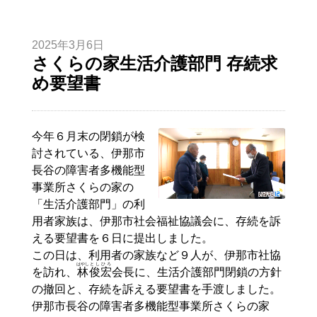
2025年3月6日
さくらの家生活介護部門 存続求
め要望書
今年６月末の閉鎖が検
討されている、伊那市
長谷の障害者多機能型
事業所さくらの家の
「生活介護部門」の利
用者家族は、伊那市社会福祉協議会に、存続を訴
える要望書を６日に提出しました。
この日は、利用者の家族など９人が、伊那市社協
はやし
とし
ひろ
を訪れ、
林
俊
宏
会長に、生活介護部門閉鎖の方針
の撤回と、存続を訴える要望書を手渡しました。
伊那市長谷の障害者多機能型事業所さくらの家