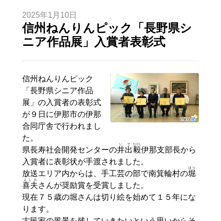
2025年1月10日
信州ねんりんピック「長野県シ
ニア作品展」入賞者表彰式
信州ねんりんピック
「長野県シニア作品
展」の入賞者の表彰式
が９日に伊那市の伊那
合同庁舎で行われまし
た。
いで
たけし
県長寿社会開発センターの
井出
毅
伊那支部長から
入賞者に表彰状が手渡されました。
ほり
放送エリア内からは、手工芸の部で南箕輪村の
堀
よしお
喜夫
さんが奨励賞を受賞しました。
現在７５歳の堀さんは切り絵を始めて１５年にな
ります。
古民家の風景を残していきたいという思いからそ