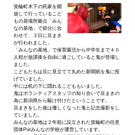
箕輪町木下の民家を開
放して行っているこど
もの居場所拠点「みん
なの基地」で節分に合
わせて、３日に豆まき
が行われました。
「みんなの基地」で保育園児から中学生まで４０
人程が放課後を自由に過ごしていると鬼が登場し
ました。
こどもたちは豆に見立てて丸めた新聞紙を鬼に投
げていました。
中には机の下に隠れるこどももいました。
鬼はボランティアスタッフの知り合いで豆まきの
為に新潟県から駆け付けたということです。
豆まきをした後は優しくなった鬼と記念撮影をし
ていました。
みんなの基地は２年前に設立された箕輪町の任意
団体
Pur
みんなの学校が運営しています。