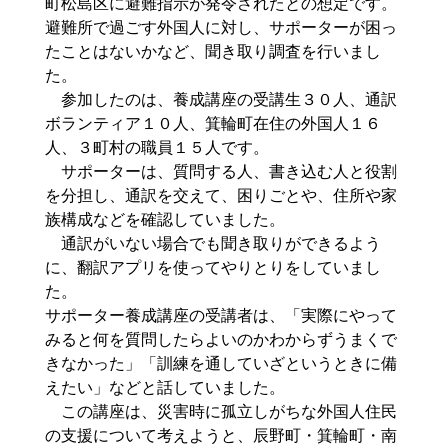
町松島区に避難指示が発令されたとの想定です。
避難所で過ごす外国人に対し、サポーターが困っ
たことはないかなど、聞き取り調査を行いまし
た。
参加したのは、養成講座の受講生３０人、通訳
ボランティア１０人、箕輪町在住の外国人１６
人、３町村の職員１５人です。
サポーターは、質問する人、書き込む人と役割
を分担し、通訳を交えて、困りごとや、住所や家
族構成などを確認していました。
通訳がいない場合でも聞き取りができるよう
に、翻訳アプリを使ってやりとりをしていまし
た。
サポーター養成講座の受講者は、「実際にやって
みると何を質問したらよいのかわからずうまくで
きなかった」「訓練を通していざというときに備
えたい」などと話していました。
この講座は、災害時に孤立しがちな外国人住民
の支援について考えようと、辰野町・箕輪町・南