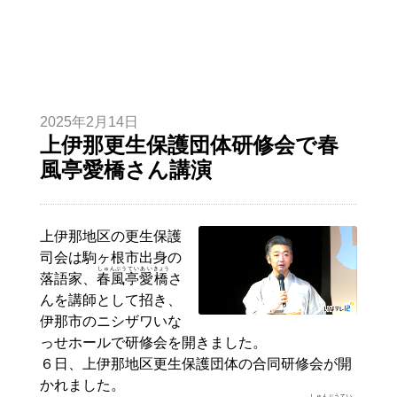
2025年2月14日
上伊那更生保護団体研修会で春
風亭愛橋さん講演
上伊那地区の更生保護
司会は駒ヶ根市出身の
しゅんぷうてい
あい
きょう
落語家、
春風亭
愛
橋
さ
んを講師として招き、
伊那市のニシザワいな
っせホールで研修会を開きました。
６日、上伊那地区更生保護団体の合同研修会が開
かれました。
しゅんぷうてい