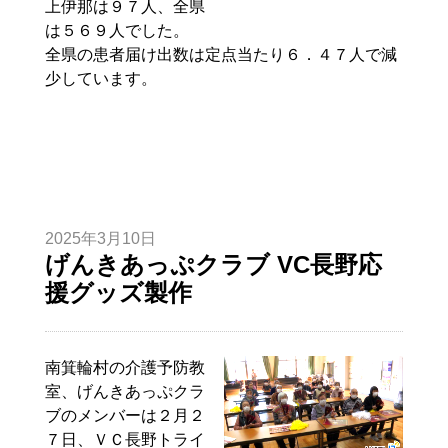
上伊那は９７人、全県
は５６９人でした。
全県の患者届け出数は定点当たり６．４７人で減
少しています。
2025年3月10日
げんきあっぷクラブ VC長野応
援グッズ製作
南箕輪村の介護予防教
室、げんきあっぷクラ
ブのメンバーは２月２
７日、ＶＣ長野トライ