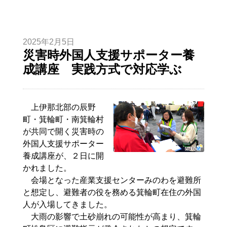
2025年2月5日
災害時外国人支援サポーター養
成講座 実践方式で対応学ぶ
上伊那北部の辰野
町・箕輪町・南箕輪村
が共同で開く災害時の
外国人支援サポーター
養成講座が、２日に開
かれました。
会場となった産業支援センターみのわを避難所
と想定し、避難者の役を務める箕輪町在住の外国
人が入場してきました。
大雨の影響で土砂崩れの可能性が高まり、箕輪