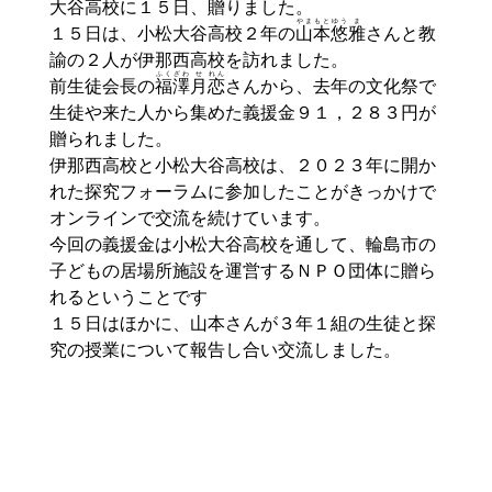
大谷
高校に１５日、贈りました。
やまもと
ゆう
ま
１５日は、小松大谷高校２年の
山本
悠
雅
さんと教
諭の２人が伊那西高校を訪れました。
ふくざわ
せ
れん
前生徒会長の
福澤
月
恋
さんから、去年の文化祭で
生徒や来た人から集めた義援金９１，２８３円が
贈られました。
伊那西高校と小松大谷高校は、２０２３年に開か
れた探究フォーラムに参加したことがきっかけで
オンラインで交流を続けています。
今回の義援金は小松大谷高校を通して、輪島市の
子どもの居場所施設を運営するＮＰＯ団体に贈ら
れるということです
１５日はほかに、山本さんが３年１組の生徒と探
究の授業について報告し合い交流しました。