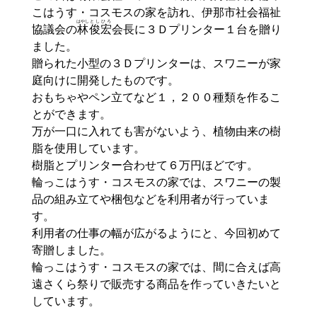
こはうす・コスモスの家を訪れ、伊那市社会福祉
はやし
とし
ひろ
協議会の
林
俊
宏
会長に３Ｄプリンター１台を贈り
ました。
贈られた小型の３Ｄプリンターは、スワニーが家
庭向けに開発したものです。
おもちゃやペン立てなど１，２００種類を作るこ
とができます。
万が一口に入れても害がないよう、植物由来の樹
脂を使用しています。
樹脂とプリンター合わせて６万円ほどです。
輪っこはうす・コスモスの家では、スワニーの製
品の組み立てや梱包などを利用者が行っていま
す。
利用者の仕事の幅が広がるようにと、今回初めて
寄贈しました。
輪っこはうす・コスモスの家では、間に合えば高
遠さくら祭りで販売する商品を作っていきたいと
しています。