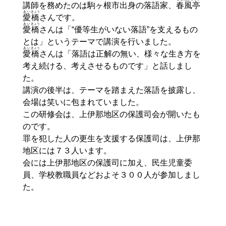
講師を務めたのは駒ヶ根市出身の落語家、
春風亭
あい
きょう
愛
橋
さんです。
あい
きょう
愛
橋
さんは「“優等生がいない落語”を支えるもの
とは」というテーマで講演を行いました。
あい
きょう
愛
橋
さんは「落語は正解の無い、様々な生き方を
考え続ける、考えさせるものです」と話しまし
た。
講演の後半は、テーマを踏まえた落語を披露し、
会場は笑いに包まれていました。
この研修会は、上伊那地区の保護司会が開いたも
のです。
罪を犯した人の更生を支援する保護司は、上伊那
地区には７３人います。
会には上伊那地区の保護司に加え、民生児童委
員、学校教職員などおよそ３００人が参加しまし
た。