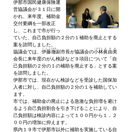
伊那市国民健康保険運
営協議会が３１日に開
かれ、来年度、補助金
交付要綱を一部改正
し、これまで市が行っ
ていた、自己負担額の２分の１補助を廃止とする
案を諮問しました。
いとう
とおる
こばやし
まゆみ
協議会では、
伊藤
徹
副市長が協議会の
小林
眞由美
会長に来年度のがん検診など９項目について「自
己負担額の２分の１の補助を廃止する」とする案
を諮問しました。
伊那市では、現在がん検診などを受診した国保加
入者に対し、自己負担額の２分の１を補助してい
ます。
市では、補助金の廃止による急激な負担増を避け
るよう自己負担割合を引き下げることにより、自
己負担額は検診内容によって１００円から１，２
００円の増加に抑えます。
県内１９市で伊那市以外に補助を実施している自