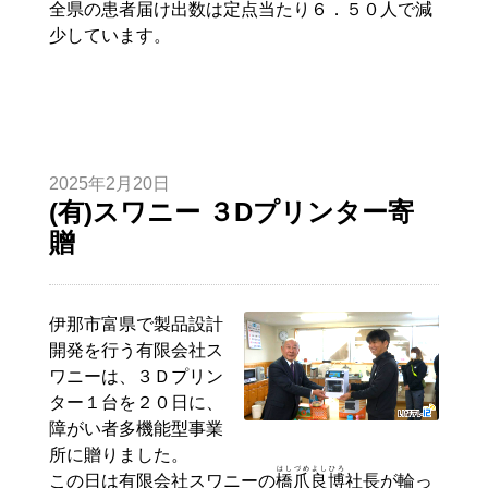
全県の患者届け出数は定点当たり６．５０人で減
少しています。
2025年2月20日
(有)スワニー ３Dプリンター寄
贈
伊那市富県で製品設計
開発を行う有限会社ス
ワニーは、３Ｄプリン
ター１台を２０日に、
障がい者多機能型事業
所に贈りました。
はしづめ
よし
ひろ
この日は有限会社スワニーの
橋爪
良
博
社長が輪っ