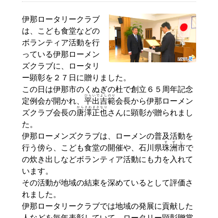
伊那ロータリークラブ
は、こども食堂などの
ボランティア活動を行
っている伊那ローメン
ズクラブに、ロータリ
ー顕彰を２７日に贈りました。
この日は伊那市のくぬぎの杜で創立６５周年記念
ひらいで
よし
のり
定例会が開かれ、
平出
吉
範
会長から伊那ローメン
からさわまさなり
ズクラブ会長の
唐澤正也
さんに顕彰が贈られまし
た。
伊那ローメンズクラブは、ローメンの普及活動を
すずし
行う傍ら、こども食堂の開催や、石川県
珠洲市
で
の炊き出しなどボランティア活動にも力を入れて
います。
その活動が地域の結束を深めているとして評価さ
れました。
伊那ロータリークラブでは地域の発展に貢献した
人などを毎年表彰していて、ロータリー顕彰贈賞