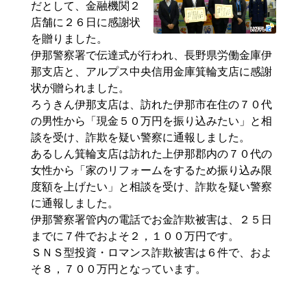
だとして、金融機関２
店舗に２６日に感謝状
を贈りました。
伊那警察署で伝達式が行われ、長野県労働金庫伊
那支店と、アルプス中央信用金庫箕輪支店に感謝
状が贈られました。
ろうきん伊那支店は、訪れた伊那市在住の７０代
の男性から「現金５０万円を振り込みたい」と相
談を受け、詐欺を疑い警察に通報しました。
あるしん箕輪支店は訪れた上伊那郡内の７０代の
女性から「家のリフォームをするため振り込み限
度額を上げたい」と相談を受け、詐欺を疑い警察
に通報しました。
伊那警察署管内の電話でお金詐欺被害は、２５日
までに７件でおよそ２，１００万円です。
ＳＮＳ型投資・ロマンス詐欺被害は６件で、およ
そ８，７００万円となっています。