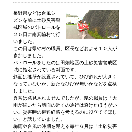
長野県などは台風シー
ズンを前に土砂災害警
戒区域のパトロールを
２５日に南箕輪村で行
いました。
この日は県や村の職員、区長などおよそ１０人が
参加しました。
パトロールをしたのは田畑地区の土砂災害警戒区
域に指定されている斜面です。
斜面は
擁壁
が設置されていて、ひび割れが大きく
なっていないか、新たなひびが無いかなどを点検
しました。
異常は発見されませんでしたが、県の職員は「大
雨が続いたら斜面の近くの通行は避けたほうがい
い。災害時の避難経路を考えるのに役立ててほし
い」と話していました。
梅雨や台風の時期を迎える毎年６月は「土砂災害