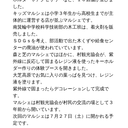
した。
キッズマルシェは小学３年生から高校生までが主
体的に運営する店が並ぶマルシェです。
南箕輪中学校科学技術部の木工班は、着火剤を販
売しました。
ＳＤＧｓを考え、部活動で出た木くずや給食セン
ターの廃油が使われていています。
森と芝のマルシェではほかに、村観光協会が、紫
外線に反応して固まるレジン液を使ったキーホル
ダー作りの体験ブースを開きました。
大芝高原でお気に入りの葉っぱを見つけ、レジン
液を塗ります。
紫外線で固まったらデコレーションして完成で
す。
マルシェは村観光協会が村民の交流の場として３
年前から開いています。
次回のマルシェは７月２７日（土）に開かれる予
定です。