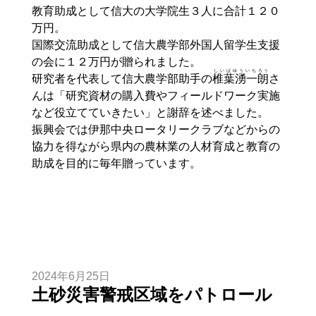
教育助成として信大の大学院生３人に合計１２０
万円。
国際交流助成として信大農学部外国人留学生支援
の会に１２万円が贈られました。
しいばゆういち
ろう
研究者を代表して信大農学部助手の
椎葉湧一
朗
さ
んは「研究資材の購入費やフィールドワーク実施
など役立てていきたい」と謝辞を述べました。
振興会では伊那中央ロータリークラブなどからの
協力を得ながら県内の農林業の人材育成と教育の
助成を目的に毎年贈っています。
2024年6月25日
土砂災害警戒区域をパトロール