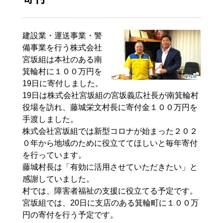
建設業・運送事業・警
備事業を行う株式会社
宮坂組は本社のある南
箕輪村に１００万円を
19日に寄付しました。
19日は株式会社宮坂組の
宮坂
義
広
社長が南箕輪村
役場を訪れ、藤城栄文村長に寄付金１００万円を
手渡しました。
株式会社宮坂組では新型コロナが始まった２０２
０年から地域のために役立ててほしいと毎年寄付
を行っています。
藤城村長は「有効に活用させていただきたい」と
感謝していました。
村では、障害者福祉の支援に役立てる予定です。
宮坂組では、20日に支店のある箕輪町に１００万
円の寄付を行う予定です。