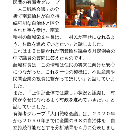
民間の有識者グループ
「人口戦略会議」の分
析で南箕輪村が自立持
続可能な自治体と区分
された事を受け、南箕
輪村の藤城栄文村長は、「村民が幸せになれるよ
う、村政を進めていきたい」と話しました。
これは１２日開かれた南箕輪村議会６月定例会の
中で議員の質問に答えたものです。
藤城村長は「この情報は住民の将来に向けた安心
につながった。これを一つの契機に、不動産業や
民間企業の投資に繋がってほしい」と話していま
した。
また、「上伊那全体では厳しい状況と認識し、村
民が幸せになれるよう村政を進めていきたい」と
話していました。
有識者グループ「人口戦略会議」は、２０２０年
から２０５０年までに全国の６８の自治体を、自
立持続可能だとする分析結果を４月に公表しまし