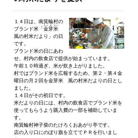
１４日は、南箕輪村の
きん
め
まい
ブランド米「
金
芽
米
風の村米だより」の日
です。
ブランド米の日にあわ
せ、村内の飲食店で提供が始まっています。
午前１０時過ぎ、米が炊き上がりました。
村ではブランド米を広報するため、第２・第４金
曜日の月２回を金芽米 風の村米だよりの日とし
ました。
１４日がその初日です。
米だよりの日には、村内の飲食店でブランド米を
使ってもらうよう購入費の一部を補助していま
す。
南箕輪村神子柴のたけろくおあがり亭です。
店の入り口にのぼり旗を立ててＰＲを行いまし