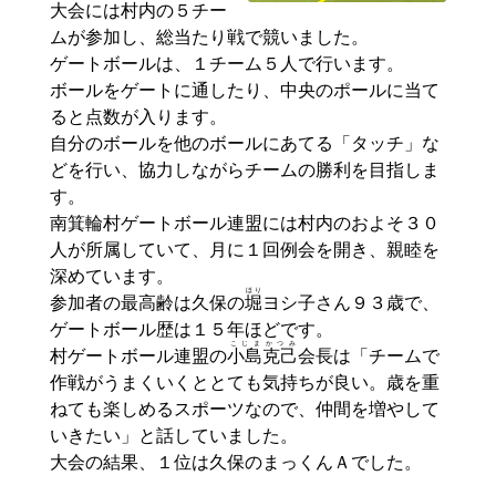
大会には村内の５チー
ムが参加し、総当たり戦で競いました。
ゲートボールは、１チーム５人で行います。
ボールをゲートに通したり、中央のポールに当て
ると点数が入ります。
自分のボールを他のボールにあてる「タッチ」な
どを行い、協力しながらチームの勝利を目指しま
す。
南箕輪村ゲートボール連盟には村内のおよそ３０
人が所属していて、月に１回例会を開き、親睦を
深めています。
ほり
参加者の最高齢は久保の
堀
ヨシ子さん９３歳で、
ゲートボール歴は１５年ほどです。
こじま
かつみ
村ゲートボール連盟の
小島
克己
会長は「チームで
作戦がうまくいくととても気持ちが良い。歳を重
ねても楽しめるスポーツなので、仲間を増やして
いきたい」と話していました。
大会の結果、１位は久保のまっくんＡでした。