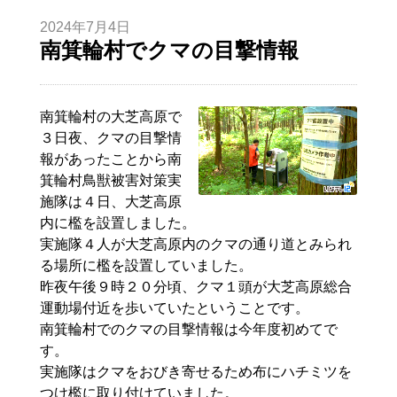
2024年7月4日
南箕輪村でクマの目撃情報
南箕輪村の大芝高原で
３日夜、クマの目撃情
報があったことから南
箕輪村鳥獣被害対策実
施隊は４日、大芝高原
内に檻を設置しました。
実施隊４人が大芝高原内のクマの通り道とみられ
る場所に檻を設置していました。
昨夜午後９時２０分頃、クマ１頭が大芝高原総合
運動場付近を歩いていたということです。
南箕輪村でのクマの目撃情報は今年度初めてで
す。
実施隊はクマをおびき寄せるため布にハチミツを
つけ檻に取り付けていました。