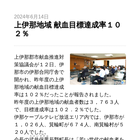
2024年6月14日
上伊那地域 献血目標達成率１０
２％
上伊那郡市献血推進対
策協議会が１２日、伊
那市の伊那合同庁舎で
開かれ、昨年度の上伊
那地域の献血目標達成
率は１０２％だったことが報告されました。
昨年度の上伊那地域の献血者数は３，７６３人
で、目標達成率は１０２．２％でした。
伊那ケーブルテレビ放送エリア内では、伊那市が
１，０２６人、箕輪町が６７４人、南箕輪村が５
２０人でした。
たけい
やすお
会長の
武井
保男
辰野町長は「若い世代の献血者を