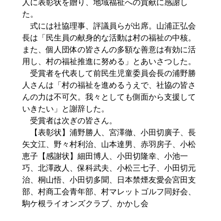
人に表彰状を贈り、地域福祉への貢献に感謝し
た。
式には社協理事、評議員らが出席。山浦正弘会
長は「民生員の献身的な活動は村の福祉の中核。
また、個人団体の皆さんの多額な善意は有効に活
用し、村の福祉推進に努める」とあいさつした。
受賞者を代表して前民生児童委員会長の浦野勝
人さんは「村の福祉を進めるうえで、社協の皆さ
んの力は不可欠。我々としても側面から支援して
いきたい」と謝辞した。
受賞者は次ぎの皆さん。
【表彰状】浦野勝人、宮澤徹、小田切廣子、長
矢文江、野々村利治、山本達男、赤羽房子、小松
恵子【感謝状】細田博人、小田切隆幸、小池一
巧、北澤政人、保科武夫、小松三七子、小田切元
治、桐山悟、小田切多聞、日本禁煙友愛会宮田支
部、村商工会青年部、村マレットゴルフ同好会、
駒ケ根ライオンズクラブ、かかし会