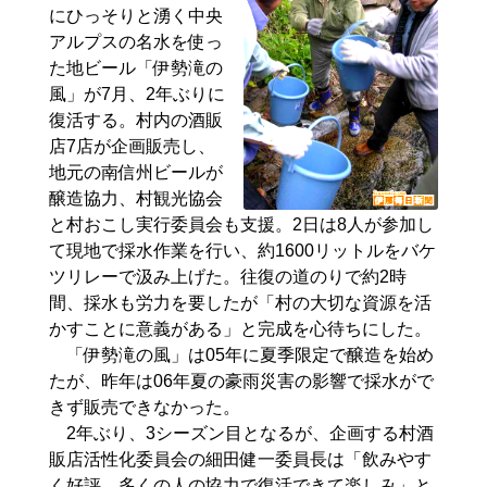
にひっそりと湧く中央
アルプスの名水を使っ
た地ビール「伊勢滝の
風」が7月、2年ぶりに
復活する。村内の酒販
店7店が企画販売し、
地元の南信州ビールが
醸造協力、村観光協会
と村おこし実行委員会も支援。2日は8人が参加し
て現地で採水作業を行い、約1600リットルをバケ
ツリレーで汲み上げた。往復の道のりで約2時
間、採水も労力を要したが「村の大切な資源を活
かすことに意義がある」と完成を心待ちにした。
「伊勢滝の風」は05年に夏季限定で醸造を始め
たが、昨年は06年夏の豪雨災害の影響で採水がで
きず販売できなかった。
2年ぶり、3シーズン目となるが、企画する村酒
販店活性化委員会の細田健一委員長は「飲みやす
く好評。多くの人の協力で復活できて楽しみ」と