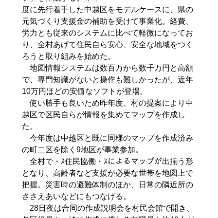
度に先行着手した中越区をモデルケースに、県の
元気づくり支援金の補助を受けて事業化。経費、
労力とも従来のシステムに比べて軽微になってお
り、全村あげて住民自ら安心、安全な地域をつく
ろうと取り組みを始めた。
地図情報システムは数百万から数千万円と高額
で、専門知識がないと操作も難しかったが、近年
10万円ほどの安価なソフトが登場。
使い勝手も良いため昨年度、村の提案により中
越区で区民自らが情報を集めてマップを作成し
た。
今年度は中越区と既に同様のマップを作成済み
の町二区を除く9地区が事業参加。
全村で・ｽ住民協働・ｽによるマップが出揃う形
となり、高齢者など支援が必要な世帯を地図上で
把握。災害時の避難体制のほか、日常の隣近所の
ささえあいなどにもつなげる。
28日夜は合同の作成説明会を村民会館で開き、