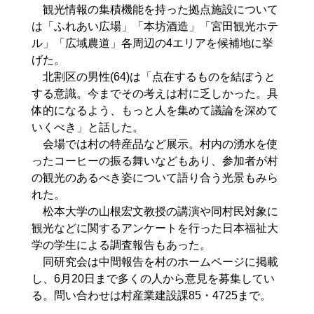
観光情報の集積機能を持った拠点施設について
は「ふれあい広場」「本坊酒造」「宮田観光ホテ
ル」「広域農道」各周辺の4エリアを候補地に挙
げた。
北割区の男性(64)は「点在するものを結ぼうと
する意識。今までその考えは村に乏しかった。具
体的になるよう、もっと人を集めて議論を深めて
いくべき」と話した。
会場では村の特産品など展示。村内の湧水を使
ったコーヒーの振る舞いなどもあり、参加者が村
の観光のあるべき姿について語り合う光景もみら
れた。
松本大学の山根宏文教授の講演や同村民対象に
観光などに関するアンケートを行った日本福祉大
学の学生による調査報告もあった。
同研究会は中間報告を村のホームページに掲載
し、6月20日まで多くの人から意見を募集してい
る。問い合わせは村産業建設課85・4725まで。