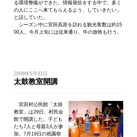
る環境整備ができた。情報発信をする中で、多く
の人にここへ来てもらえるよう、していきたい」
と話していた。
シーズン中に宮田高原を訪れる観光客数は約15
00人。今月上旬には従来通り、牛の放牧も行う。
2008年5月31日
太鼓教室開講
宮田村公民館「太鼓
教室」は29日、村民会
館で開講した。子ども
たち7人と母親3人が参
加。7月19日の祇園祭