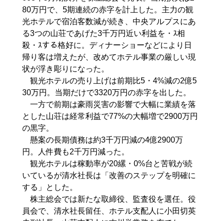
80万円で、5期連続の赤字を計上した。主力の観
光ホテルで宿泊客数減が続き、中央アルプスにあ
る3つの山荘であげた3千万円近い利益を・ｽ相
殺・ｽする格好に。ディナーショーなどにより日
帰り客は増えたが、改めてホテル事業の厳しい現
状が浮き彫りになった。
観光ホテルの売り上げは前期比5・4%減の2億5
30万円。当期だけで3320万円の赤字を出した。
一方で前期は豪雨災害の影響で大幅に業績を落
とした山荘は経常利益で77%の大幅増で2900万円
の黒字。
懸案の長期債務は約3千万円減の4億2900万
円。人件費も2千万円減った。
観光ホテルは稼動率が20縲・0%台と苦戦が続
いているが清水社長は「改善のステップを明確に
する」とした。
株主総会では新たな取締役、監査役を選任。役
員会で、清水社長留任、ホテル支配人に小田切英