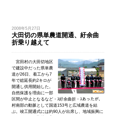
2008年5月27日
大田切の県単農道開通、紆余曲
折乗り越えて
宮田村の大田切地区
で建設中だった県単農
道が26日、着工から7
年で総延長約2キロが
開通し供用開始した。
自然保護を理由に一部
区間が中止となるなど・ｽ紆余曲折・ｽあったが、
村南部の動脈として国道153号と広域農道を結
ぶ。竣工開通式には約90人が出席し、地域振興に