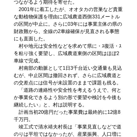
つながるよう期待を寄せた。
2001年に着工したが、オオタカの営巣など貴重
な動植物保護を理由に広域農道西側331メートル
の区間が中止に。さらに03年には事業主体の県の
財政難から、全線の2車線確保が見直される事態
にも直面した。
村や地元は安全性などを求めて県に・ｽ復活・ｽ
を粘り強く要望し、広域農道東側の区間はほぼ2
車線で完成。
村南部の動脈として1日3千台近い交通量も見込
むが、中止区間は撤回されず、さらに広域農道と
の交差点には信号が未設置のままで課題も残る。
「道路の連絡性や安全性を考えるうえで、何と
か事業化できるよう別の形で要望や検討を今後も
継続したい」と、村は説明する。
計画当初20億円だった事業費は最終的に12億8
千万円。
竣工式で清水靖夫村長は「事業見直しなどで道
のりは平坦ではなかったが、産業振興、人口増に