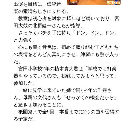
出演を目標に、伝統音
楽の素晴らしさにふれる。
教室は初心者を対象に15年ほど続いており、宮
田太鼓の北原健一さんらが指導。
さっそくバチを手に持ち「ドン、ドン、ドン」
と力強く。
心にも響く音色は、初めて取り組む子どもたち
の表情をどんどん真剣にさせ、練習にも熱が入っ
た。
宮田小学校2年の植木貴大君は「学校でも打楽
器をやっているので、挑戦してみようと思って」
参加した。
一緒に見学に来ていた姉で同小4年の千尋さ
ん、母親の文代さんも「せっかくの機会だから」
と急きょ加わることに。
祇園祭まで全9回。本番までに2つの曲を習得す
る予定だ。