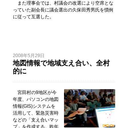
また理事会では、村議会の改選により空席とな
っていた副会長に議会選出の久保田秀男氏を慣例
に従って互選した。
2008年5月29日
地図情報で地域支え合い、全村
的に
宮田村の9地区が今
年度、パソコンの地図
情報(GIS)システムを
活用して、緊急災害時
などの「支え合いマッ
プ」を作成する。昨年