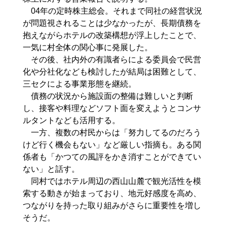
04年の定時株主総会。それまで同社の経営状況
が問題視されることは少なかったが、長期債務を
抱えながらホテルの改築構想が浮上したことで、
一気に村全体の関心事に発展した。
その後、社内外の有識者らによる委員会で民営
化や分社化なども検討したが結局は困難として、
三セクによる事業形態を継続。
債務の状況から施設面の整備は難しいと判断
し、接客や料理などソフト面を変えようとコンサ
ルタントなども活用する。
一方、複数の村民からは「努力してるのだろう
けど行く機会もない」など厳しい指摘も。ある関
係者も「かつての風評をかき消すことができてい
ない」と話す。
同村ではホテル周辺の西山山麓で観光活性を模
索する動きが始まっており、地元好感度を高め、
つながりを持った取り組みがさらに重要性を増し
そうだ。