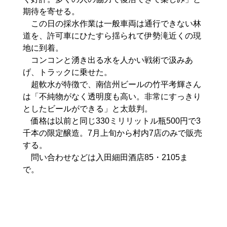
期待を寄せる。
この日の採水作業は一般車両は通行できない林
道を、許可車にひたすら揺られて伊勢滝近くの現
地に到着。
コンコンと湧き出る水を人かい戦術で汲みあ
げ、トラックに乗せた。
超軟水が特徴で、南信州ビールの竹平考輝さん
は「不純物がなく透明度も高い。非常にすっきり
としたビールができる」と太鼓判。
価格は以前と同じ330ミリリットル瓶500円で3
千本の限定醸造。7月上旬から村内7店のみで販売
する。
問い合わせなどは入田細田酒店85・2105ま
で。