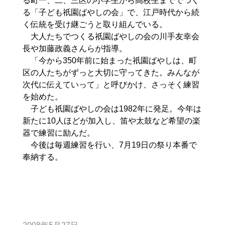
る町一、二、三区の小学生から高校生まででつく
る「子ども祇園ばやしの会」で、江戸時代から続
く伝統を受け継ごうと取り組んでいる。
大人たちでつくる祇園ばやしの会の川手友幸会
長や加藤政義さんらが指導。
「今から350年前に始まった祇園ばやしは、町
区の人たちがずっと大切に守ってきた。みんなが
次代に伝えていって」と呼びかけ、さっそく練習
を始めた。
子ども祇園ばやしの会は1982年に発足。今年は
新たに10人ほどが加入し、笛や太鼓など希望の楽
器で練習に励んだ。
今後は毎週練習を行い、7月19日の祭り本番で
奉納する。