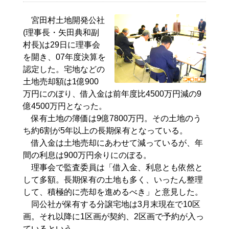
宮田村土地開発公社
(理事長・矢田典和副
村長)は29日に理事会
を開き、07年度決算を
認定した。宅地などの
土地売却額は1億900
万円にのぼり、借入金は前年度比4500万円減の9
億4500万円となった。
保有土地の簿価は9億7800万円。その土地のう
ち約6割が5年以上の長期保有となっている。
借入金は土地売却にあわせて減っているが、年
間の利息は900万円余りにのぼる。
理事会で監査委員は「借入金、利息とも依然と
して多額。長期保有の土地も多く、いったん整理
して、積極的に売却を進めるべき」と意見した。
同公社が保有する分譲宅地は3月末現在で10区
画。それ以降に1区画が契約、2区画で予約が入っ
ているという。