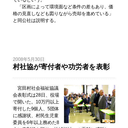
「区画によって環境面など条件の差もあり、価
格の見直しなども図りながら売却を進めている」
と同公社は説明する。
2008年5月30日
村社協が寄付者や功労者を表彰
宮田村社会福祉協議
会表彰式は28日、役場
で開いた。10万円以上
寄付した9個人、5団体
に感謝状、村民生児童
委員を6年以上務めた8