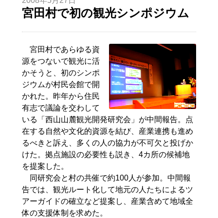
2008年5月27日
宮田村で初の観光シンポジウム
宮田村であらゆる資
源をつないで観光に活
かそうと、初のシンポ
ジウムが村民会館で開
かれた。昨年から住民
有志で議論を交わして
いる「西山山麓観光開発研究会」が中間報告。点
在する自然や文化的資源を結び、産業連携も進め
るべきと訴え、多くの人の協力が不可欠と投げか
けた。拠点施設の必要性も説き、4カ所の候補地
を提案した。
同研究会と村の共催で約100人が参加。中間報
告では、観光ルート化して地元の人たちによるツ
アーガイドの確立など提案し、産業含めて地域全
体の支援体制を求めた。