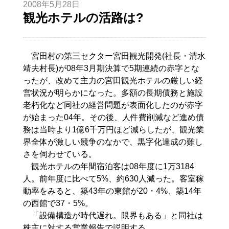
2008年5月28日
観光ホテルの活路は?
宮田村の第三セクター宮田観光開発(社長・清水
靖夫村長)が08年3月期決算で5期連続の赤字とな
ったが、改めて主力の宮田観光ホテルの厳しい経
営状況が明らかになった。多額の長期債務と施設
老朽化など同社の経営問題が表面化したのが赤字
が始まった04年。その後、人件費削減など進め債
務は当時より1億6千万円ほど減らしたが、観光業
界全体が激しい競争のなかで、黒字化達成の難し
さを伺わせている。
観光ホテルの年間宿泊客は08年度に1万3184
人。前年度に比べて5%、約630人減った。客室稼
動率をみると、築43年の東館が20・4%、築14年
の西館で37・5%。
「設備構造が時代遅れ。限界もある」と同社は
株主に対する営業報告で説明する。