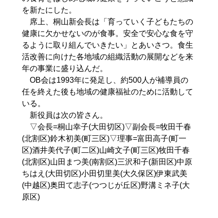
を新たにした。
席上、桐山新会長は「育っていく子どもたちの
健康に欠かせないのが食事。安全で安心な食を守
るように取り組んでいきたい」とあいさつ。食生
活改善に向けた各地域の組織活動の展開などを来
年の事業に盛り込んだ。
OB会は1993年に発足し、約500人が補導員の
任を終えた後も地域の健康福祉のために活動して
いる。
新役員は次の皆さん。
▽会長=桐山幸子(大田切区)▽副会長=牧田千春
(北割区)鈴木初美(町三区)▽理事=富田高子(町一
区)酒井美代子(町二区)山崎文子(町三区)牧田千春
(北割区)山田まつ美(南割区)三沢和子(新田区)中原
ちはえ(大田切区)小田切里美(大久保区)伊東武美
(中越区)奥田て志子(つつじが丘区)野溝ミネ子(大
原区)