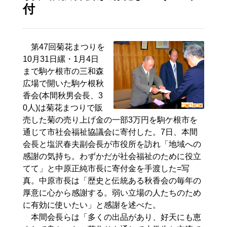
付
第47回菊花まつりを
10月31日縲・1月4日
まで駒ケ根市の三和森
広場で開いた駒ケ根秋
香会(本間秋男会長、3
0人)は菊花まつりで販
売した菊の売り上げ金の一部3万円を駒ケ根市を
通じて市社会福祉協議会に寄付した。7日、本間
会長と塩沢春夫副会長が市役所を訪れ「地域への
感謝の気持ち。わずかだが社会福祉のために役立
てて」と中原正純市長に寄付金を手渡した=写
真。中原市長は「歴史と伝統ある秋香会の毎年の
厚意に心から感謝する。弱い立場の人たちのため
に有効に使いたい」と感謝を述べた。
本間会長らは「多くの出品があり、好天にも恵