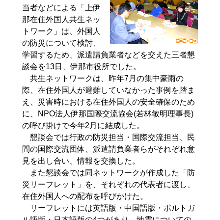
当者などによる「上伊
那在住外国人共生ネッ
トワーク」は、外国人
の防災について検討、
学習するため、派遣請負業者などを交えた三者懇
談会を13日、伊那市役所でした。
共生ネットワークは、昨年7月の集中豪雨の
際、在住外国人が避難していなかった事例を踏ま
え、災害時における在住外国人の安全確保のため
に、NPO法人伊那国際交流協会(若林敏明理事長)
の呼び掛けで今年2月に結成した。
懇談会では行政の防災担当・国際交流担当、民
間の国際交流団体、派遣請負業者らがそれぞれ意
見を出し合い、情報を交換した。
また懇談会では同ネットワークが作成した「防
災リーフレット」を、それぞれの代表者に渡し、
在住外国人への配布を呼びかけた。
リーフレットには英語版・中国語版・ポルトガ
ル語版・日本語版の4つがあり、地震についての