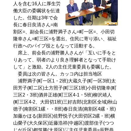
人を含む16人に厚生労
働大臣の委嘱状を伝達
した。任期は3年で会
長に春日良清さん=南
割区=、副会長に浦野満子さん=町一区=、小田切
隆幸さん=町三区=を選出。住民に寄り添い、福祉
行政へのパイプ役ともなって活動する。
席上、前会長の浦野勝人さんが「互いに手をと
りあって、弱者のより良き理解者となって手助け
して」と激励。2人の主任児童委員も委嘱した。
委員は次の皆さん。カッコ内は担当地区
浦野満子(町一区1・2班)大蔵久子(町一区3班)太
田芳子(町二区)土方照子(町三区1班)小田切隆幸(町
三区2・3班)酒井正雄(町三区4‐1・5班)柳沢靖人
(町三区4‐2、大田切1班)三好吉郎(北割区全域)秋山
徳子(南割区1縲・・8班)春日良清(南割区4縲・班)
加藤かほる(新田区)佐野悦子(大田切区2縲・班)横
山榮子(大久保区)近藤浩祥(中越区)渡部佳子(つつ
じが丘区)都筑勝(大原区)▽主任児童委員=辰野恭