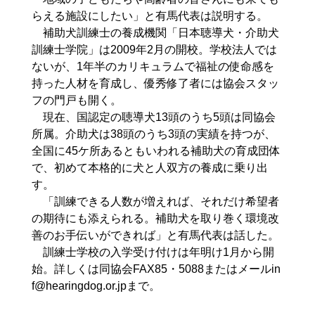
らえる施設にしたい」と有馬代表は説明する。
補助犬訓練士の養成機関「日本聴導犬・介助犬
訓練士学院」は2009年2月の開校。学校法人では
ないが、1年半のカリキュラムで福祉の使命感を
持った人材を育成し、優秀修了者には協会スタッ
フの門戸も開く。
現在、国認定の聴導犬13頭のうち5頭は同協会
所属。介助犬は38頭のうち3頭の実績を持つが、
全国に45ケ所あるともいわれる補助犬の育成団体
で、初めて本格的に犬と人双方の養成に乗り出
す。
「訓練できる人数が増えれば、それだけ希望者
の期待にも添えられる。補助犬を取り巻く環境改
善のお手伝いができれば」と有馬代表は話した。
訓練士学校の入学受け付けは年明け1月から開
始。詳しくは同協会FAX85・5088またはメールin
f@hearingdog.or.jpまで。