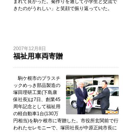
まれて良かった。菊作りを通して小学生と交流で
きたのがうれしい」と笑顔で振り返っていた。
2007年12月8日
福祉用車両寄贈
駒ケ根市のプラスチ
ックめっき部品製造の
塚田理研工業(下島康
保社長)は7日、創業45
周年記念として福祉用
の軽自動車1台(130万
円相当)を駒ケ根市に寄贈した。市役所玄関前で行
われたセレモニーで、塚田社長が中原正純市長に