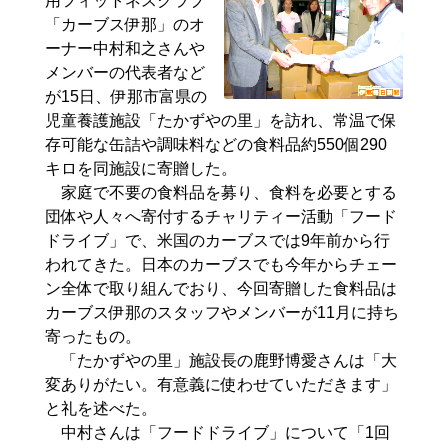
用フィットネスクラブ
「カーブス伊那」のオ
ーナー中村和之さんや
メンバーの代表者など
が15日、伊那市富県の
児童養護施設「たかずやの里」を訪れ、常温で保
存可能な缶詰や調味料などの食料品約550個290
キロを同施設に寄贈した。
家庭で不要の食料品を募り、食料を必要とする
団体や人々へ寄付するチャリティー活動「フード
ドライブ」で、米国のカーブスでは9年前から行
われてきた。日本のカーブスでも今年からチェー
ン全体で取り組んでおり、今回寄贈した食料品は
カーブス伊那のスタッフやメンバーが11月に持ち
寄ったもの。
「たかずやの里」施設長の鹿野博愛さんは「大
変ありがたい。有意義に使わせていただきます」
と礼を述べた。
中村さんは「フードドライブ」について「1回