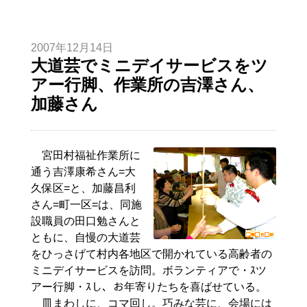
2007年12月14日
大道芸でミニデイサービスをツ
アー行脚、作業所の吉澤さん、
加藤さん
宮田村福祉作業所に
通う吉澤康希さん=大
久保区=と、加藤昌利
さん=町一区=は、同施
設職員の田口勉さんと
ともに、自慢の大道芸
をひっさげて村内各地区で開かれている高齢者の
ミニデイサービスを訪問。ボランティアで・ｽツ
アー行脚・ｽし、お年寄りたちを喜ばせている。
皿まわしに、コマ回し。巧みな芸に、会場には