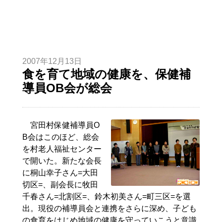
2007年12月13日
食を育て地域の健康を、保健補
導員OB会が総会
宮田村保健補導員O
B会はこのほど、総会
を村老人福祉センター
で開いた。新たな会長
に桐山幸子さん=大田
切区=、副会長に牧田
千春さん=北割区=、鈴木初美さん=町三区=を選
出。現役の補導員会と連携をさらに深め、子ども
の食育をはじめ地域の健康を守っていこうと意識