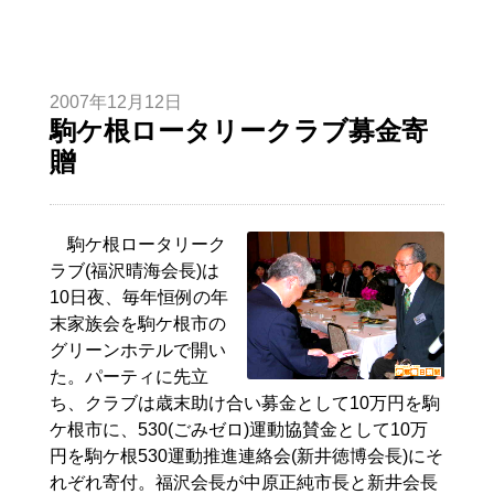
2007年12月12日
駒ケ根ロータリークラブ募金寄
贈
駒ケ根ロータリーク
ラブ(福沢晴海会長)は
10日夜、毎年恒例の年
末家族会を駒ケ根市の
グリーンホテルで開い
た。パーティに先立
ち、クラブは歳末助け合い募金として10万円を駒
ケ根市に、530(ごみゼロ)運動協賛金として10万
円を駒ケ根530運動推進連絡会(新井徳博会長)にそ
れぞれ寄付。福沢会長が中原正純市長と新井会長