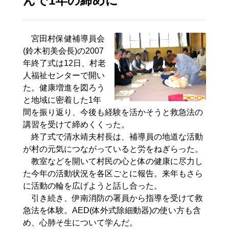
んで1年の締めに
宮田村保健補導員会
(鈴木初美会長)の2007
年終了式は12日、村老
人福祉センターで開い
た。健康増進を図ろう
と地域に密着した1年
間を振り返り、今後も経験を活かそうと救急法の
講習を受けて締めくくった。
終了式で清水靖夫村長は、補導員の地道な活動
が村の元気につながっていると労をねぎらった。
教室などを開いて村民の心と体の健康に尽力し
た今年の活動状況を各区ごとに報告。来年もさら
に活動の輪を広げようと話し合った。
引き続き、伊南消防の署員から指導を受けて救
急法を体験。AED(体外式除細動器)の使い方も含
め、心肺そ生について学んだ。