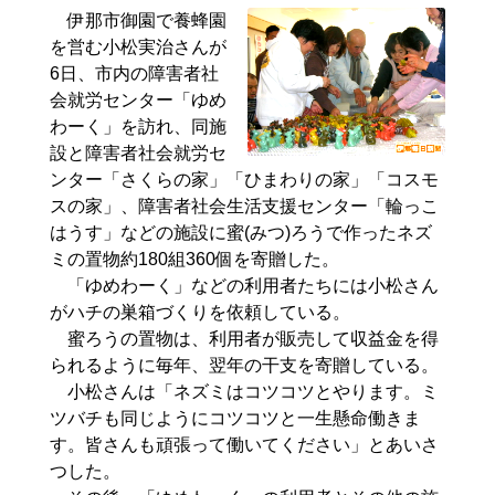
伊那市御園で養蜂園
を営む小松実治さんが
6日、市内の障害者社
会就労センター「ゆめ
わーく」を訪れ、同施
設と障害者社会就労セ
ンター「さくらの家」「ひまわりの家」「コスモ
スの家」、障害者社会生活支援センター「輪っこ
はうす」などの施設に蜜(みつ)ろうで作ったネズ
ミの置物約180組360個を寄贈した。
「ゆめわーく」などの利用者たちには小松さん
がハチの巣箱づくりを依頼している。
蜜ろうの置物は、利用者が販売して収益金を得
られるように毎年、翌年の干支を寄贈している。
小松さんは「ネズミはコツコツとやります。ミ
ツバチも同じようにコツコツと一生懸命働きま
す。皆さんも頑張って働いてください」とあいさ
つした。