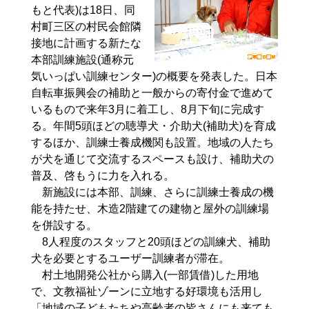
もと代表)は18日、同
村町三区の村民会館隣
接地に計画する新たな
本部訓練施設(通称元
気いっぱい訓練センター)の概要を発表した。日本
自転車振興会の補助と一般からの寄付金で進めて
いるもので来年3月に着工し、8月下旬に完成す
る。年間5頭ほどの聴導犬・介助犬(補助犬)を育成
するほか、訓練士養成機関も設置。地域の人たち
が犬を通じて交流するスペースも設け、補助犬の
普及、啓もうに力を入れる。
新施設には本部、訓練、さらに訓練士養成の機
能を持たせ、木造2階建ての建物と屋外の訓練場
を併設する。
8人程度のスタッフと20頭ほどの訓練犬、補助
犬を必要とするユーザー訓練者が滞在。
村土地開発公社から購入(一部賃借)した用地
で、文教福祉ゾーンに立地する好環境も活用し
「地域の子どもたちや高齢者の皆さんにも来ても