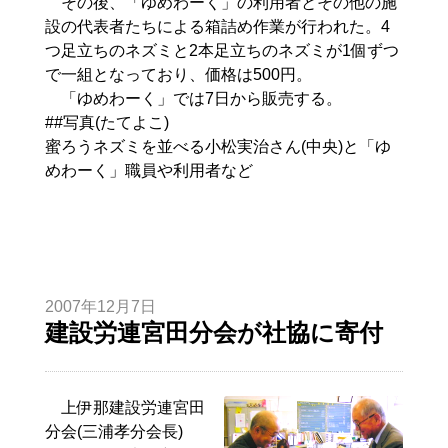
その後、「ゆめわーく」の利用者とその他の施
設の代表者たちによる箱詰め作業が行われた。4
つ足立ちのネズミと2本足立ちのネズミが1個ずつ
で一組となっており、価格は500円。
「ゆめわーく」では7日から販売する。
##写真(たてよこ)
蜜ろうネズミを並べる小松実治さん(中央)と「ゆ
めわーく」職員や利用者など
2007年12月7日
建設労連宮田分会が社協に寄付
上伊那建設労連宮田
分会(三浦孝分会長)