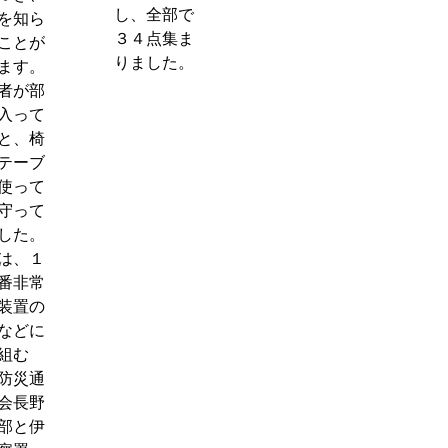
し、全部で
を知ら
３４点集ま
ことが
りました。
ます。
者が部
入って
と、椅
テーブ
使って
守って
した。
は、１
番非常
装置の
などに
組む
防災通
会長野
部と伊