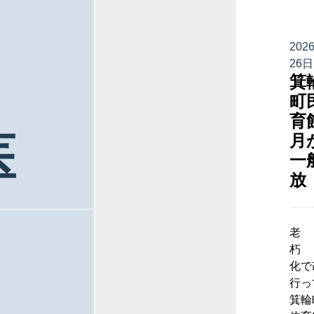
202
26日
箕
町
育
医
月
一
放
老
朽
化で
行っ
箕輪