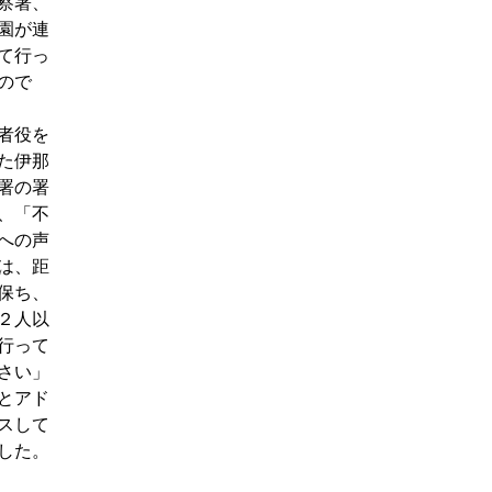
察署、
園が連
て行っ
ので
者役を
た伊那
署の署
、「不
への声
は、距
保ち、
２人以
行って
さい」
とアド
スして
した。