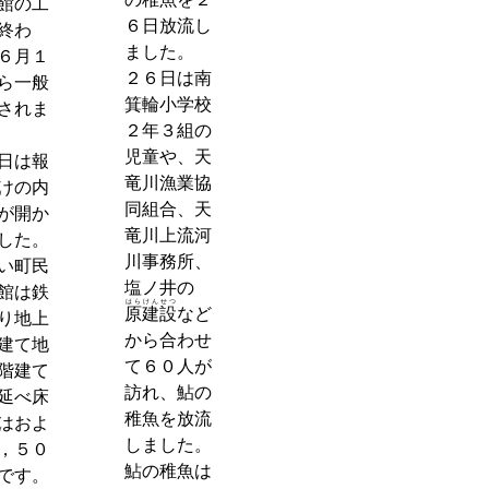
館の工
６日放流し
終わ
ました。
６月１
２６日は南
ら一般
箕輪小学校
されま
２年３組の
児童や、天
日は報
竜川漁業協
けの内
同組合、天
が開か
竜川上流河
した。
川事務所、
い町民
塩ノ井の
館は鉄
はらけんせつ
原建設
など
り地上
から合わせ
建て地
て６０人が
階建て
訪れ、鮎の
延べ床
稚魚を放流
はおよ
しました。
，５０
鮎の稚魚は
です。