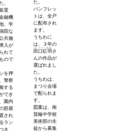
た。
た。
パンフレッ
装置
トは、全戸
金融機
に配布され
他、学
ます。
病院な
うちわに
公共施
は、３年の
導入が
た
ぐちくれは
田
口紅羽
さ
られて
んの作品が
もので
選ばれまし
た。
ンを押
うちわは、
、警察
まつり会場
報する
で配られま
ができ
す。
、園内
図案は、南
の部屋
箕輪中学校
置され
美術部の生
るラン
徒から募集
つき、