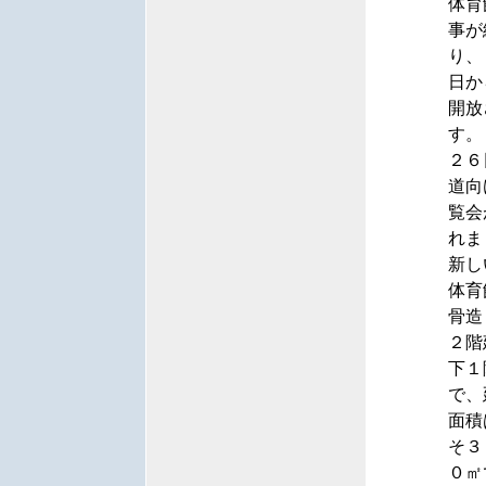
体育
事が
り、
日か
開放
す。
２６
道向
覧会
れま
新し
体育
骨造
２階
下１
で、
面積
そ３
０㎡