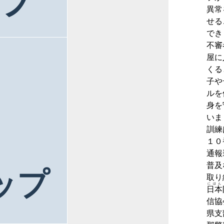
ラ
異常
せる
でき
不審
屋に
くる
子や
ルを
身を
いま
訓練
１０
通報
普及
ップ
取り
にほん
日本
信協
県支