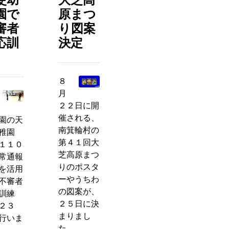
園で
原まつ
審者
り図案
応訓
決定
８
月
２２日に開
催される、
園の天
南箕輪村の
稚園
第４１回大
１１０
芝高原まつ
常通報
りのポスタ
を活用
ーやうちわ
不審者
の図案が、
訓練
２５日に決
２３
まりまし
行いま
た。