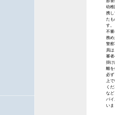
那警
幼稚
携し
たも
す。
不審
務め
警察
員は
審者
掛け
離を
必ず
上で
くだ
など
バイ
いま