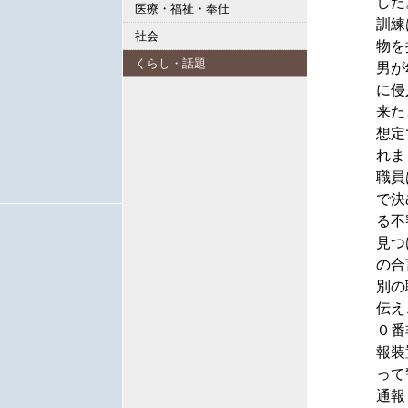
した
医療・福祉・奉仕
訓練
社会
物を
くらし・話題
男が
に侵
来た
想定
れま
職員
で決
る不
見つ
の合
別の
伝え
０番
報装
って
通報