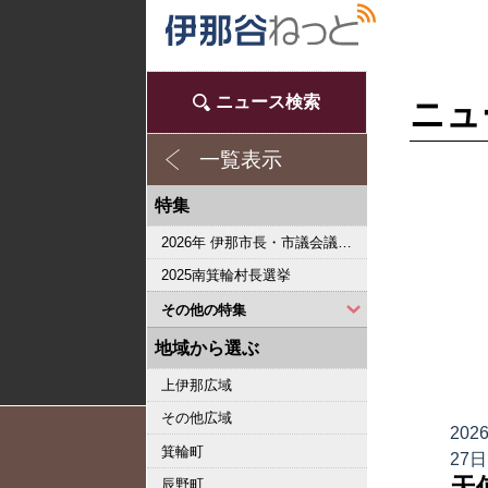
ニュース検索
ニュ
一覧表示
特集
2026年 伊那市長・市議会議員選挙
2025南箕輪村長選挙
その他の特集
2023県議会議員選挙
2022箕輪町長選挙
2019県議会議員選挙
2018伊那市長選・市議選
桜シリーズ2018
桜シリーズ2017
2015県議会議員選挙
2014箕輪町長選挙
2014伊那市長選・市議選
桜シリーズ2014
カメラリポート
上伊那 医師不足問題
新ごみ中間処理施設
伊那市長・市議選
朝の学舎
記者室
伊那谷1年365人
輝く経営者～その後
花ロマン
伝承 上伊那の50年
駒ヶ根市長選挙
2007年 県議会議員選挙
権兵衛トンネル開通1周年
豪雨被害
新伊那市誕生へ
伊那谷 耐震強度偽装問題
2005年衆院選
その他
東日本大震災から４年 ３．１１の今
南アルプス国立公園指定５０周年記念特集
東日本大震災から３年 ３．１１の今
伝承 上伊那経済の牽引者たち
シリーズ 上伊那経済時事対談
2023箕輪町議選・南箕輪村議選
2022伊那市長選挙・伊那市議会議員選挙
2021南箕輪村長選・村議補欠選挙
2019箕輪町議選・南箕輪村議選
南大東島―伊那 1000キロを越える交流
人・森・農… 新しい地域社会をめざして
地域から選ぶ
上伊那広域
その他広域
202
箕輪町
27日
天
辰野町