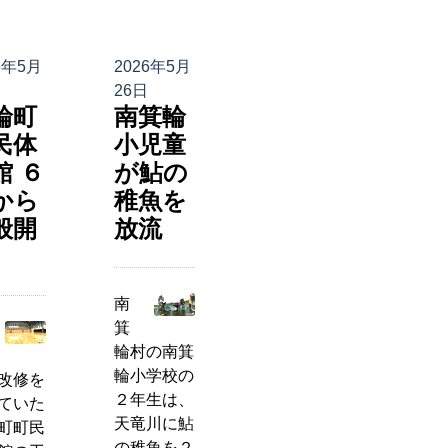
6年5月
2026年5月
26日
輪町
南箕輪
民体
小児童
館 ６
が鮎の
から
稚魚を
般開
放流
南
箕
輪村の南箕
輪小学校の
改修を
２年生は、
ていた
天竜川に鮎
町町民
の稚魚を２