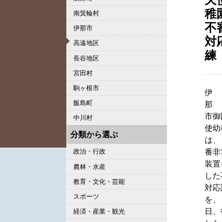
稚
南箕輪村
不
伊那市
対
高遠地区
練
長谷地区
宮田村
駒ヶ根市
伊
飯島町
那
市御
中川村
使幼
分類から選ぶ
は、
番非
政治・行政
装置
農林・水産
した
教育・文化・芸能
対応
スポーツ
を、
日、
経済・産業・観光