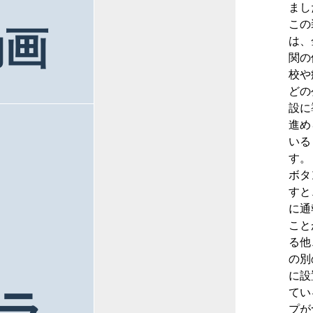
まし
この
動画
は、
関の
校や
どの
設に
進め
いる
す。
ボタ
すと
に通
こと
る他
の別
に設
てい
プが