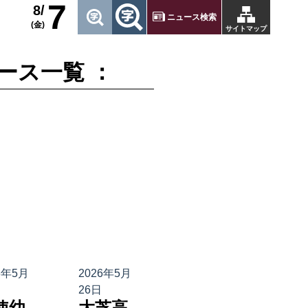
7
8/
ニュース検索
(金)
サイトマップ
ース一覧 ：
6年5月
2026年5月
26日
使幼
大芝高