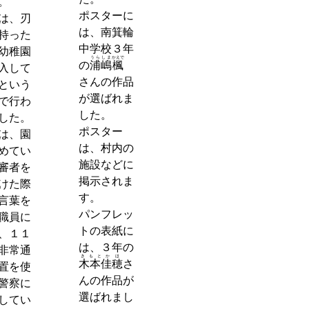
。
ポスターに
は、刃
は、南箕輪
持った
中学校３年
幼稚園
うらしま
かえで
の
浦嶋
楓
入して
さんの作品
という
が選ばれま
で行わ
した。
した。
ポスター
は、園
は、村内の
めてい
施設などに
審者を
掲示されま
けた際
す。
言葉を
パンフレッ
職員に
トの表紙に
、１１
は、３年の
非常通
きもとか
ほ
木本佳
穂
さ
置を使
んの作品が
警察に
選ばれまし
してい