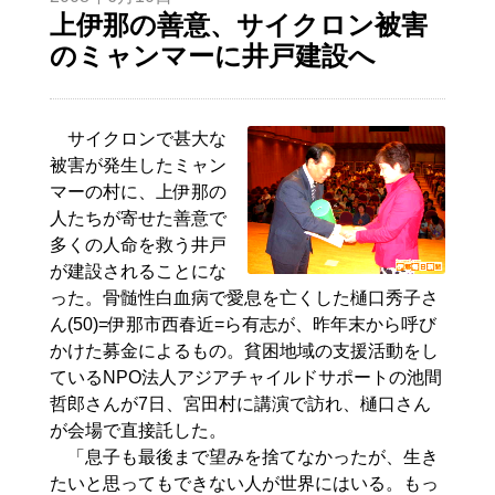
上伊那の善意、サイクロン被害
のミャンマーに井戸建設へ
サイクロンで甚大な
被害が発生したミャン
マーの村に、上伊那の
人たちが寄せた善意で
多くの人命を救う井戸
が建設されることにな
った。骨髄性白血病で愛息を亡くした樋口秀子さ
ん(50)=伊那市西春近=ら有志が、昨年末から呼び
かけた募金によるもの。貧困地域の支援活動をし
ているNPO法人アジアチャイルドサポートの池間
哲郎さんが7日、宮田村に講演で訪れ、樋口さん
が会場で直接託した。
「息子も最後まで望みを捨てなかったが、生き
たいと思ってもできない人が世界にはいる。もっ