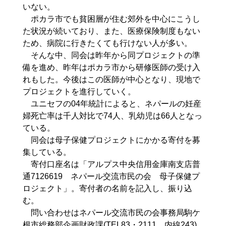
いない。
ポカラ市でも貧困層が住む郊外を中心にこうし
た状況が続いており、また、医療保険制度もない
ため、病院に行きたくても行けない人が多い。
そんな中、同会は昨年から同プロジェクトの準
備を進め、昨年はポカラ市から研修医師の受け入
れもした。今後はこの医師が中心となり、現地で
プロジェクトを進行していく。
ユニセフの04年統計によると、ネパールの妊産
婦死亡率は千人対比で74人、乳幼児は66人となっ
ている。
同会は母子保健プロジェクトにかかる寄付を募
集している。
寄付口座名は「アルプス中央信用金庫南支店普
通7126619 ネパール交流市民の会 母子保健プ
ロジェクト」。寄付者の名前を記入し、振り込
む。
問い合わせはネパール交流市民の会事務局駒ケ
根市総務部企画財政課(TEL83・2111、内線243)