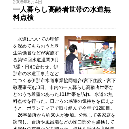
2008年6月4日
一人暮らし高齢者世帯の水道無
料点検
水道についての理解
を深めてもらおうと厚
生労働省などが実施す
る第50回水道週間(6月
1縲・日)に合わせ、伊
那市の水道工事店など
でつくる伊那市水道事業協同組合(宮下住設・宮下
敬理事長)は3日、市内の一人暮らし高齢者世帯な
どのうち希望のあった101世帯を訪れ、水道の無
料点検を行った。日ごろの感謝の気持ちを伝えよ
うと、ボランティアで取り組んで今年で12回目。
26事業所から約30人が参加。分散して各家庭を
訪問し、台所や風呂場などの蛇口部分を点検して
水漏れの有無などを調べた。点検を受けた高齢者