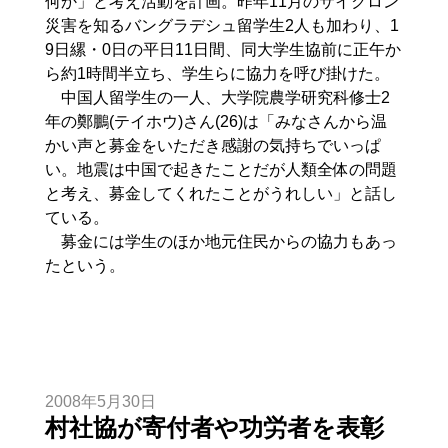
何か」と考え活動を計画。昨年11月のサイクロン
災害を知るバングラデシュ留学生2人も加わり、1
9日縲・0日の平日11日間、同大学生協前に正午か
ら約1時間半立ち、学生らに協力を呼び掛けた。
中国人留学生の一人、大学院農学研究科修士2
年の鄭鵬(テイホウ)さん(26)は「みなさんから温
かい声と募金をいただき感謝の気持ちでいっぱ
い。地震は中国で起きたことだが人類全体の問題
と考え、募金してくれたことがうれしい」と話し
ている。
募金には学生のほか地元住民からの協力もあっ
たという。
2008年5月30日
村社協が寄付者や功労者を表彰