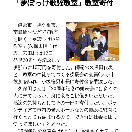
「夢ぽっけ歌謡教室」教室寄付
伊那市、駒ケ根市、
南箕輪村などで7教室
を開く「夢ぽっけ歌謡
教室」(久保田陽子代
表、宮田村)は12日、
発足20周年を記念して
伊那市に10万円を寄付した。師範の久保田代表
と、教室の生徒らでつくる後援会の会員6人が市
役所を訪れ、小坂樫男市長に寄付金を手渡した。
久保田さんは「20周年記念の発表会には多くの
人に来てもらい、身に余るご祝儀をいただいた。
感謝の気持ちとしてその一部を寄付したい。ボラ
ンティアで市内の老人ホームなどの施設に慰問に
行くととても喜ばれるので、できれば社会福祉に
使ってほしい」と述べた。
20周年記念発表会は6月1日に高遠さくホテルで