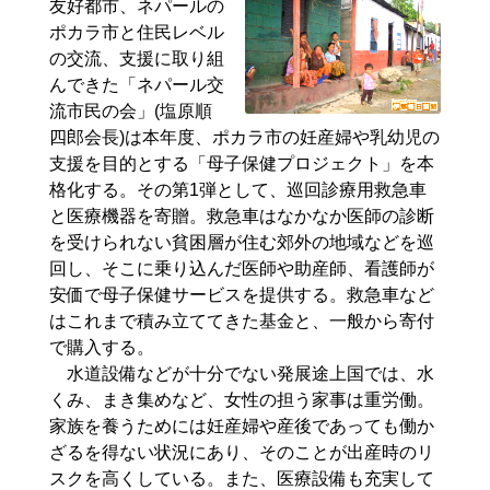
友好都市、ネパールの
ポカラ市と住民レベル
の交流、支援に取り組
んできた「ネパール交
流市民の会」(塩原順
四郎会長)は本年度、ポカラ市の妊産婦や乳幼児の
支援を目的とする「母子保健プロジェクト」を本
格化する。その第1弾として、巡回診療用救急車
と医療機器を寄贈。救急車はなかなか医師の診断
を受けられない貧困層が住む郊外の地域などを巡
回し、そこに乗り込んだ医師や助産師、看護師が
安価で母子保健サービスを提供する。救急車など
はこれまで積み立ててきた基金と、一般から寄付
で購入する。
水道設備などが十分でない発展途上国では、水
くみ、まき集めなど、女性の担う家事は重労働。
家族を養うためには妊産婦や産後であっても働か
ざるを得ない状況にあり、そのことが出産時のリ
スクを高くしている。また、医療設備も充実して