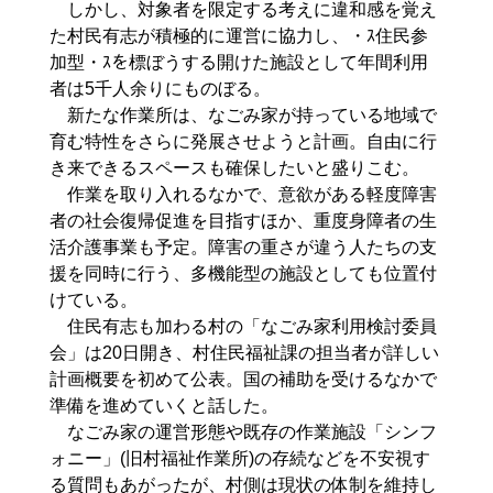
しかし、対象者を限定する考えに違和感を覚え
た村民有志が積極的に運営に協力し、・ｽ住民参
加型・ｽを標ぼうする開けた施設として年間利用
者は5千人余りにものぼる。
新たな作業所は、なごみ家が持っている地域で
育む特性をさらに発展させようと計画。自由に行
き来できるスペースも確保したいと盛りこむ。
作業を取り入れるなかで、意欲がある軽度障害
者の社会復帰促進を目指すほか、重度身障者の生
活介護事業も予定。障害の重さが違う人たちの支
援を同時に行う、多機能型の施設としても位置付
けている。
住民有志も加わる村の「なごみ家利用検討委員
会」は20日開き、村住民福祉課の担当者が詳しい
計画概要を初めて公表。国の補助を受けるなかで
準備を進めていくと話した。
なごみ家の運営形態や既存の作業施設「シンフ
ォニー」(旧村福祉作業所)の存続などを不安視す
る質問もあがったが、村側は現状の体制を維持し