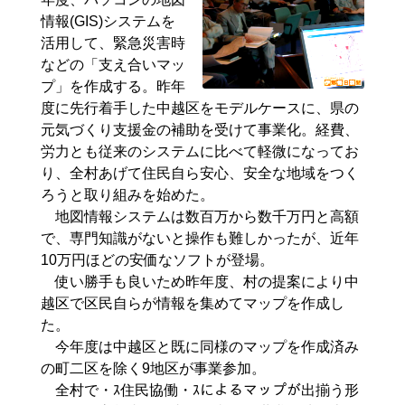
情報(GIS)システムを
活用して、緊急災害時
などの「支え合いマッ
プ」を作成する。昨年
度に先行着手した中越区をモデルケースに、県の
元気づくり支援金の補助を受けて事業化。経費、
労力とも従来のシステムに比べて軽微になってお
り、全村あげて住民自ら安心、安全な地域をつく
ろうと取り組みを始めた。
地図情報システムは数百万から数千万円と高額
で、専門知識がないと操作も難しかったが、近年
10万円ほどの安価なソフトが登場。
使い勝手も良いため昨年度、村の提案により中
越区で区民自らが情報を集めてマップを作成し
た。
今年度は中越区と既に同様のマップを作成済み
の町二区を除く9地区が事業参加。
全村で・ｽ住民協働・ｽによるマップが出揃う形