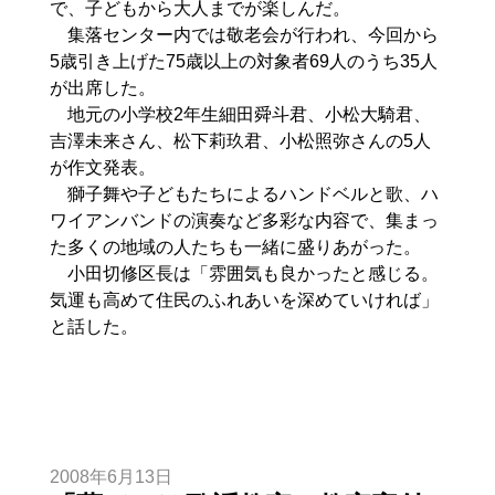
で、子どもから大人までが楽しんだ。
集落センター内では敬老会が行われ、今回から
5歳引き上げた75歳以上の対象者69人のうち35人
が出席した。
地元の小学校2年生細田舜斗君、小松大騎君、
吉澤未来さん、松下莉玖君、小松照弥さんの5人
が作文発表。
獅子舞や子どもたちによるハンドベルと歌、ハ
ワイアンバンドの演奏など多彩な内容で、集まっ
た多くの地域の人たちも一緒に盛りあがった。
小田切修区長は「雰囲気も良かったと感じる。
気運も高めて住民のふれあいを深めていければ」
と話した。
2008年6月13日