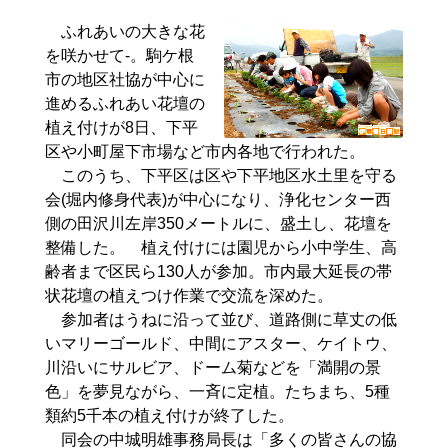
ふれあいの大きな花
を咲かせて-。駒ケ根
市の地区社協が中心に
進めるふれあい花壇の
植え付けが8日、下平
区や小町屋下市場など市内各地で行われた。
このうち、下平区は区や下平地区水土里を守る
会(堀内修身代表)が中心になり、浄化センター西
側の田沢川左岸350メートルに、盛土し、花壇を
整備した。 植え付けには園児から小中学生、高
齢者まで区民ら130人が参加。市内最大延長の帯
状花壇の植えつけ作業で交流を深めた。
参加者はうねに沿って並び、道路側に草丈の低
いマリーゴールド、中間にアスター、ケイトウ、
川沿いにサルビア、ドーム菊などを「満開の景
色」を夢見ながら、一斉に定植。たちまち、5種
類約5千本の植え付けが終了した。
同会の中城明雄事務局長は「多くの皆さんの協