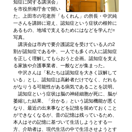
知症に関する講演会」
を市役所南庁舎で開い
た。上田市の宅老所「もくれん」の所長・中沢純
一さんを講師に迎え、認知症という症状の根幹に
あるもの、地域で支えるためにはなどを学んだ=
写真。
講演会は市内で要介護認定を受けている人の2
割が認知症である中、一人でも多くの人に認知症
を正しく理解してもらおうと企画。認知症を支え
る家族や介護事業者、一般などが集まった。
中沢さんは「私たちは認知症を大きく誤解して
いる」とし、認知症は高齢者だけでなく、だれも
がなりうる可能性がある病気であることを説明。
認知症という症状は脳の神経細胞が死に、脳が
萎縮した結果、「分かる」という認知機能が悪く
なり、最近の出来事などを記憶を留めておくこと
ができなくなるが、昔の記憶は残っているため、
本人はその記憶に基づいて生活しようとする一
方、介助者は、現代生活の中で生活させようとす