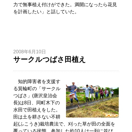
力で無事植え付けができた。満開になったら花見
を計画したい」と話していた。
2008年6月10日
サークルつばさ田植え
知的障害者を支援す
る箕輪町の「サークル
つばさ」(唐沢皇治会
長)は8日、同町木下の
水田で田植えをした。
田は土を耕さない不耕
起(ふこうき)栽培農法で、刈った草が田の全面を
覆っている状態。参加した約10人は一列に並び、