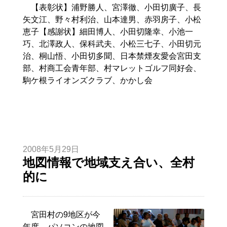
【表彰状】浦野勝人、宮澤徹、小田切廣子、長
矢文江、野々村利治、山本達男、赤羽房子、小松
恵子【感謝状】細田博人、小田切隆幸、小池一
巧、北澤政人、保科武夫、小松三七子、小田切元
治、桐山悟、小田切多聞、日本禁煙友愛会宮田支
部、村商工会青年部、村マレットゴルフ同好会、
駒ケ根ライオンズクラブ、かかし会
2008年5月29日
地図情報で地域支え合い、全村
的に
宮田村の9地区が今
年度、パソコンの地図