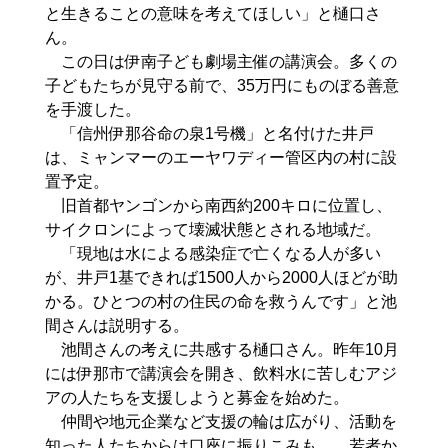
と生きることの意味を考えてほしい」と樋口さ
ん。
この日は伊南子ども劇場主催の講演会。多くの
子どもたちが見守る前で、35万円にものぼる善意
を手渡した。
「信州伊那谷命の泉1号機」と名付けた井戸
は、ミャンマーのエーヤワディー管区内の村に設
置予定。
旧首都ヤンゴンから南西約200キロに位置し、
サイクロンによって壊滅状態とされる地域だ。
「現地は水による感染症で亡くなる人が多い
が、井戸1基できれば1500人から2000人ほどが助
かる。ひとつの村の住民の命を救うんです」と池
間さんは説明する。
池間さんの考えに共感する樋口さん。昨年10月
には伊那市で講演会を開き、飲料水に苦しむアジ
アの人たちを支援しようと募金を始めた。
仲間や地元企業など支援の輪は広がり、活動を
知った人たちからは口座に振りこみも。 若者か