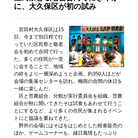
に、大久保区が初の試み
宮田村大久保区は15
日、今まで別日程で行
っていた区民祭と敬老
会を初めて合同で行っ
た。多くの住民が一堂
に会することで、地域
の絆をより一層深めようと企画。約350人ほどが
会場の集落センターを訪れ、梅雨の合間の休日を
一緒に楽しんだ。
区と営農組合、分館が実行委員会を組織。営農
組合が秋に開いてきたそば試食もあわせて行うこ
とにするなど、より多くの住民が集まれるイベン
トにと協議を重ねてきた。
野外の会場にはそばをはじめとした軽食販売の
ほか、ゲームコーナーも。縁日風情もたっぷり