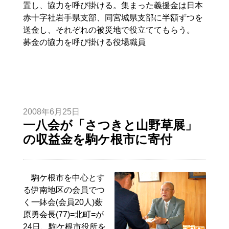
置し、協力を呼び掛ける。集まった義援金は日本
赤十字社岩手県支部、同宮城県支部に半額ずつを
送金し、それぞれの被災地で役立ててもらう。
募金の協力を呼び掛ける役場職員
2008年6月25日
一八会が「さつきと山野草展」
の収益金を駒ケ根市に寄付
駒ケ根市を中心とす
る伊南地区の会員でつ
く一鉢会(会員20人)薮
原勇会長(77)=北町=が
24日、駒ケ根市役所を