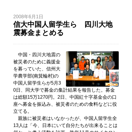
2008年6月1日
信大中国人留学生ら 四川大地
震募金まとめる
中国・四川大地震の
被災者のために義援金
を募っていた、信州大
学農学部(南箕輪村)の
中国人留学生らが5月3
0日、同大学で募金の集計結果を報告した。募金
は総額15万1270円。2日、中国紅十字基金会の口
座へ募金を振込み、被災者のための食料などに役
立てる。
親族に被災者はいなかったが、中国人留学生全
13人は「今、日本にいて自分たちが出来ることは