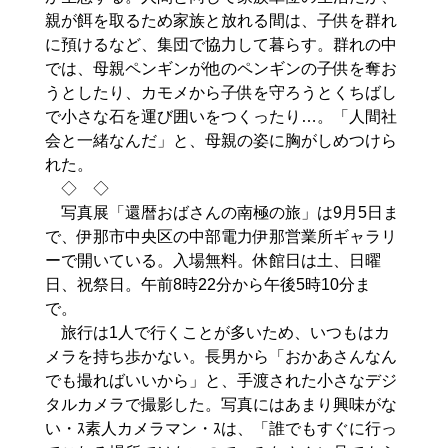
親が餌を取るため家族と放れる間は、子供を群れ
に預けるなど、集団で協力して暮らす。群れの中
では、母親ペンギンが他のペンギンの子供を奪お
うとしたり、カモメから子供を守ろうとくちばし
で小さな石を運び囲いをつくったり…。「人間社
会と一緒なんだ」と、母親の姿に胸がしめつけら
れた。
◇ ◇
写真展「還暦おばさんの南極の旅」は9月5日ま
で、伊那市中央区の中部電力伊那営業所ギャラリ
ーで開いている。入場無料。休館日は土、日曜
日、祝祭日。午前8時22分から午後5時10分ま
で。
旅行は1人で行くことが多いため、いつもはカ
メラを持ち歩かない。長男から「おかあさんなん
でも撮ればいいから」と、手渡された小さなデジ
タルカメラで撮影した。写真にはあまり興味がな
い・ｽ素人カメラマン・ｽは、「誰でもすぐに行っ