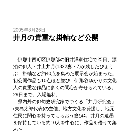
2005年8月26日
井月の貴重な掛軸など公開
伊那市西町区伊那部の旧井澤家住宅で25日、漂
泊の俳人・井上井月(1822窶・7)が残したびょう
ぶ、掛軸など約40点を集めた展示会が始まった。
初公開作品も10点ほど並び、伊那谷ゆかりの文化
人の貴重な作品に多くの関心が寄せられている。
29日まで。入場無料。
県内外の俳句史研究家でつくる「井月研究会」
(矢島太郎代表)の主催。地方文化を発掘し、地元
住民に関心を持ってもらおう窶狽ﾆ、井月の遺墨
を保持している約10人を中心に、作品を借りて集
めた。