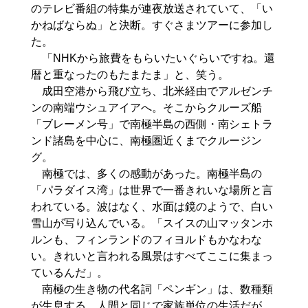
のテレビ番組の特集が連夜放送されていて、「い
かねばならぬ」と決断。すぐさまツアーに参加し
た。
「NHKから旅費をもらいたいぐらいですね。還
暦と重なったのもたまたま」と、笑う。
成田空港から飛び立ち、北米経由でアルゼンチ
ンの南端ウシュアイアへ。そこからクルーズ船
「ブレーメン号」で南極半島の西側・南シェトラ
ンド諸島を中心に、南極圏近くまでクルージン
グ。
南極では、多くの感動があった。南極半島の
「パラダイス湾」は世界で一番きれいな場所と言
われている。波はなく、水面は鏡のようで、白い
雪山が写り込んでいる。「スイスの山マッタンホ
ルンも、フィンランドのフィヨルドもかなわな
い。きれいと言われる風景はすべてここに集まっ
ているんだ」。
南極の生き物の代名詞「ペンギン」は、数種類
が生息する。人間と同じで家族単位の生活だが、