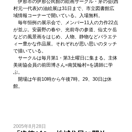
伊那市の伊那公民館の絵画サークル・芽の会(西
村元一代表)の油絵展は31日まで、市立図書館広
域情報コーナーで開いている。入場無料。
毎年恒例の展示会で、メンバー11人の力作22点
が並ぶ。安曇野の春や、光前寺の参道、仙丈ケ岳
などの風景画をはじめ、人物、静物などバラエテ
ィー豊かな作品展。それぞれが思い思いのタッチ
で描いている。
サークルは毎月第1・第3土曜日に集まる。主体
美術協会員の前田博さん=南箕輪村=を講師に学
ぶ。
開場は午前10時から午後7時。29、30日は休
館。
2005年8月28日