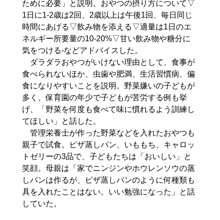
ために必要」と説明。おやつの摂り方について▽
1日に1-2歳は2回、2歳以上は午後1回、毎日同じ
時間にあげる▽飲み物を添える▽適量は1日のエ
ネルギー所要量の10-20%▽甘い飲み物や糖分に
気をつける-などアドバイスした。
ダラダラおやつがいけない理由として、食事が
食べられないほか、虫歯や肥満、生活習慣病、偏
食になりやすいことを説明。野菜嫌いの子どもが
多く、保育園の年少で子どもが苦労する例も挙
げ、「野菜を何度も食べて味に慣れるよう訓練し
てほしい」と話した。
管理栄養士が作った野菜などを入れたおやつも
親子で試食。ピザ蒸しパン、いももち、キャロッ
トゼリーの3品で、子どもたちは「おいしい」と
笑顔。母親は「家でニンジンやホウレンソウの蒸
しパンは作るが、ピザ蒸しパンのように何種類も
具を入れたことはない。いい勉強になった」と話
していた。