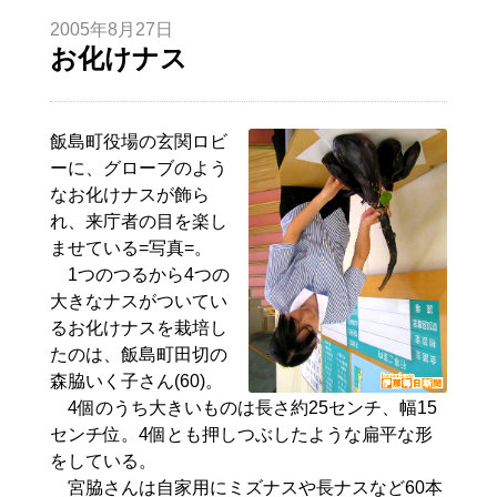
2005年8月27日
お化けナス
飯島町役場の玄関ロビ
ーに、グローブのよう
なお化けナスが飾ら
れ、来庁者の目を楽し
ませている=写真=。
1つのつるから4つの
大きなナスがついてい
るお化けナスを栽培し
たのは、飯島町田切の
森脇いく子さん(60)。
4個のうち大きいものは長さ約25センチ、幅15
センチ位。4個とも押しつぶしたような扁平な形
をしている。
宮脇さんは自家用にミズナスや長ナスなど60本