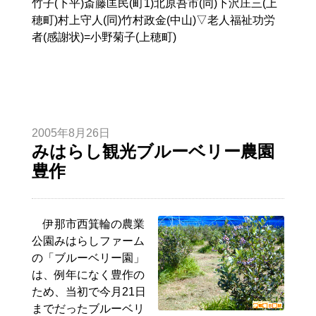
竹子(下平)斎藤匡民(町1)北原吾市(同)下沢庄三(上
穂町)村上守人(同)竹村政金(中山)▽老人福祉功労
者(感謝状)=小野菊子(上穂町)
2005年8月26日
みはらし観光ブルーベリー農園
豊作
伊那市西箕輪の農業
公園みはらしファーム
の「ブルーベリー園」
は、例年になく豊作の
ため、当初で今月21日
までだったブルーベリ