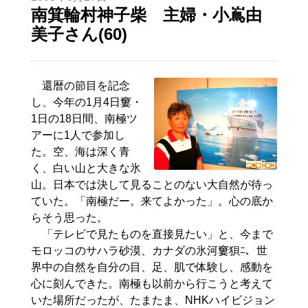
南箕輪村神子柴 主婦・小嶌由
美子さん(60)
還暦の節目を記念
し、今年の1月4日窶・
1日の18日間、南極ツ
アーに1人で参加し
た。空、海は深く青
く、白い山と大きな氷
山。日本では決して見ることのない大自然が待っ
ていた。「南極だー。来てよかった」。心の底か
らそう思った。
「テレビで見たものを直接見たい」と、今まで
モロッコのサハラ砂漠、カナダの氷河窶狽ﾆ、世
界中の自然を自分の目、足、肌で体験し、感動を
心に刻んできた。南極も以前から行こうと考えて
いた場所だったが、たまたま、NHKハイビジョン