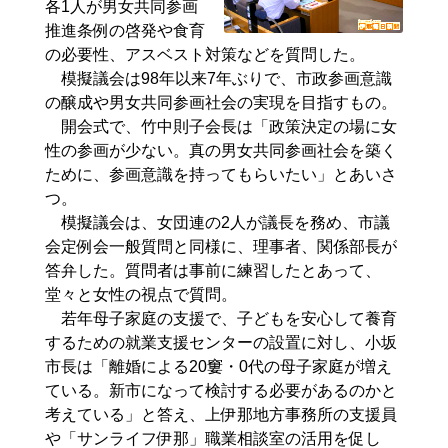
各1人が男女共同参画
推進条例の啓発や食育
の必要性、アスベスト対策などを質問した。
模擬議会は98年以来7年ぶりで、市政参画意識
の醸成や男女共同参画社会の実現を目指すもの。
開会式で、竹中則子会長は「政策決定の場に女
性の参画が少ない。真の男女共同参画社会を築く
ために、参画意識を持ってもらいたい」とあいさ
つ。
模擬議会は、女団連の2人が議長を務め、市議
会定例会一般質問と同様に、理事者、関係部長が
答弁した。質問者は事前に練習したとあって、
堂々と女性の視点で質問。
若年母子家庭の支援で、子どもを安心して養育
するための就業支援センターの設置に対し、小坂
市長は「離婚による20窶・0代の母子家庭が増え
ている。新市になって検討する必要があるのかと
考えている」と答え、上伊那地方事務所の支援員
や「サンライフ伊那」職業相談室の活用を促し