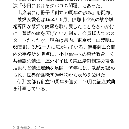
演「今日におけるタバコの問題」もあった。
出席者には冊子「創立50周年の歩み」を配布。
禁煙友愛会は1955年8月、伊那市小沢の故小坂
精尊氏が禁煙で健康を取り戻したことをきっかけ
に、禁煙の輪を広げたいと創立。会員10人でのス
タートだったが、現在は県内、東京都、山梨県に
65支部、3万2千人に広がっている。伊那商工会館
内の事務所を拠点に、小中高生への禁煙教育、公
共施設の禁煙・屋外ポイ捨て禁止条例制定の署名
活動など禁煙運動を展開。99年には、功績が認め
られ、世界保健機関(WHO)から表彰を受けた。
伊那支部も創立50周年を迎え、10月に記念式典
を計画している。
2005年8月27日