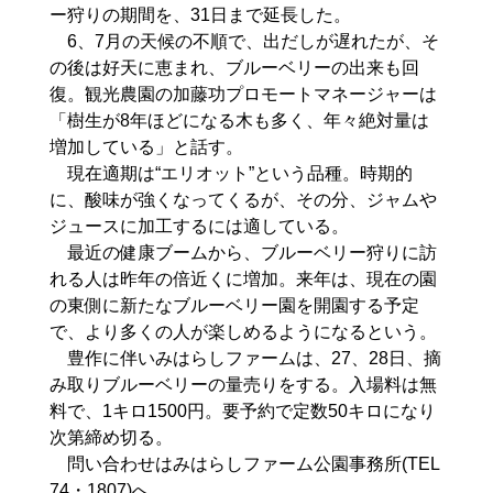
ー狩りの期間を、31日まで延長した。
6、7月の天候の不順で、出だしが遅れたが、そ
の後は好天に恵まれ、ブルーベリーの出来も回
復。観光農園の加藤功プロモートマネージャーは
「樹生が8年ほどになる木も多く、年々絶対量は
増加している」と話す。
現在適期は“エリオット”という品種。時期的
に、酸味が強くなってくるが、その分、ジャムや
ジュースに加工するには適している。
最近の健康ブームから、ブルーベリー狩りに訪
れる人は昨年の倍近くに増加。来年は、現在の園
の東側に新たなブルーベリー園を開園する予定
で、より多くの人が楽しめるようになるという。
豊作に伴いみはらしファームは、27、28日、摘
み取りブルーベリーの量売りをする。入場料は無
料で、1キロ1500円。要予約で定数50キロになり
次第締め切る。
問い合わせはみはらしファーム公園事務所(TEL
74・1807)へ。