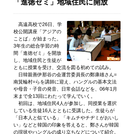
「進徳ゼミ」地域住民に開放
高遠高校で26日、学
校公開講座「アジアの
ことば」が始まった。
3年生の総合学習の時
間「進徳ゼミ」を開放
し、地域住民と生徒が
ともに授業を受け、交流を図る初めての試み。
日韓親善伊那谷の会運営委員長の鄭康雄さん=
南箕輪村=らを講師に迎え、ハングルの基本文法
や母音・子音の発音、日常会話などを、06年1月
末まで全13回にわたって学んでいく。
初回は、地域住民4人が参加し、同授業を選択
している生徒16人とともに受講した。生徒らが
「日本人と似ている」「キムチやチヂミがおいし
い」などと韓国の印象を答えると、鄭さんが韓国
の現状やハングルの成り立ちなどについて紹介。