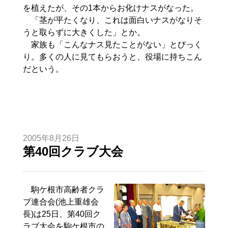
を植えたが、その1本からお化けナスがなった。
「茎が平たくなり、これは面白いナスがなりそ
うと取らずに大きくした」とか。
家族も「こんなナス見たことがない」とびっく
り。多くの人に見てもらおうと、役場に持ちこん
だという。
2005年8月26日
第40回クラブ大会
駒ケ根市高齢者クラ
ブ連合会(池上重雄会
長)は25日、第40回ク
ラブ大会を駒ケ根市の