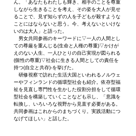
ん。「あなたもわたしも輝き、相手のことを尊重
しながら生きることを考え、その姿を大人が見せ
ることで、見ず知らずの人を子どもが殺すような
ことにはならないと思う。今、考えないといけな
いのは大人」と語った。
男女共同参画のキーワードに▽一人の人間とし
ての尊厳を重んじる(生命と人権の尊重)▽かけが
えのない人生、一人ひとりの自己実現が図られる
(個性の尊重)▽社会に生きる人間としての責任を
持つ(自立と共存)-を挙げた。
研修視察で訪れた生活大国といわれるノルウェ
ーやフィンランドの循環型社会も紹介。依存型福
祉を見直し専門性を生かした役割分担をして循環
型社会を構築していくことなども示し、「意識を
転換し、いろいろな視野から見直す必要がある。
共同参画はこれからのまちづくり。実践活動につ
なげてほしい」と話した。