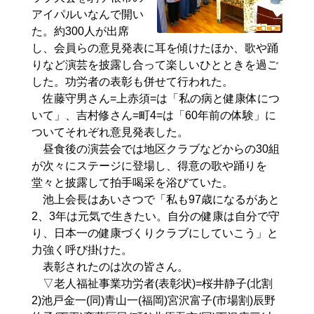
アイパルいなんで開い
た。約300人が出席
し、会員らの意見発表に耳を傾けたほか、歌や踊
りなど演芸を披露し合って楽しいひとときを過ご
した。功労者の表彰も併せて行われた。
佐藤守男さん=上赤須=は「私の病と健康体につ
いて」、吉村修さん=町4=は「60年前の体験」に
ついてそれぞれ意見発表した。
昼食後の演芸会では地区クラブなどからの30組
が次々にステージに登場し、得意の歌や踊りを
堂々と披露して拍手喝采を浴びていた。
池上会長はあいさつで「私も97歳になるがあと
2、3年は元気で生きたい。自分の健康は自分で守
り、日本一の健康づくりクラブにしていこう」と
力強く呼び掛けた。
表彰されたのは次の皆さん。
▽老人福祉事業功労者(表彰状)=桜井静子(北割
2)池戸金一(同)青山一(福岡)宮沢富子(市場割)辰野