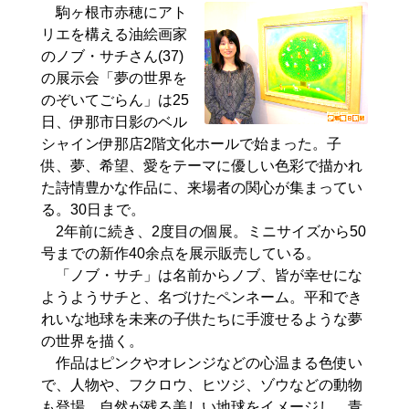
駒ヶ根市赤穂にアト
リエを構える油絵画家
のノブ・サチさん(37)
の展示会「夢の世界を
のぞいてごらん」は25
日、伊那市日影のベル
シャイン伊那店2階文化ホールで始まった。子
供、夢、希望、愛をテーマに優しい色彩で描かれ
た詩情豊かな作品に、来場者の関心が集まってい
る。30日まで。
2年前に続き、2度目の個展。ミニサイズから50
号までの新作40余点を展示販売している。
「ノブ・サチ」は名前からノブ、皆が幸せにな
ようようサチと、名づけたペンネーム。平和でき
れいな地球を未来の子供たちに手渡せるような夢
の世界を描く。
作品はピンクやオレンジなどの心温まる色使い
で、人物や、フクロウ、ヒツジ、ゾウなどの動物
も登場。自然が残る美しい地球をイメージし、青