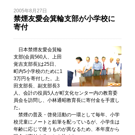
2005年8月27日
禁煙友愛会箕輪支部が小学校に
寄付
日本禁煙友愛会箕輪
支部(会員560人、上田
覚吉支部長)は25日、
町内5小学校のために1
3万円を寄付した。上
田支部長、副支部長3
人、会計の役員5人が町文化センター内の教育委
員会を訪問し、小林通昭教育長に寄付金を手渡し
た。
禁煙の普及・啓発活動の一環として毎年、小学
校児童にノートと鉛筆を配っているが、小学生は
年齢に応じて使うものが異なるため、本年度から