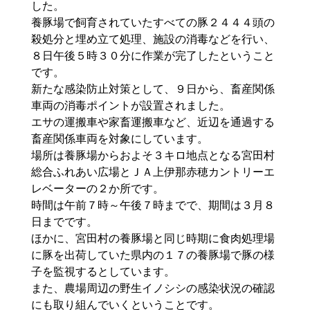
した。
養豚場で飼育されていたすべての豚２４４４頭の
殺処分と埋め立て処理、施設の消毒などを行い、
８日午後５時３０分に作業が完了したということ
です。
新たな感染防止対策として、９日から、畜産関係
車両の消毒ポイントが設置されました。
エサの運搬車や家畜運搬車など、近辺を通過する
畜産関係車両を対象にしています。
場所は養豚場からおよそ３キロ地点となる宮田村
総合ふれあい広場とＪＡ上伊那赤穂カントリーエ
レベーターの２か所です。
時間は午前７時～午後７時までで、期間は３月８
日までです。
ほかに、宮田村の養豚場と同じ時期に食肉処理場
に豚を出荷していた県内の１７の養豚場で豚の様
子を監視するとしています。
また、農場周辺の野生イノシシの感染状況の確認
にも取り組んでいくということです。