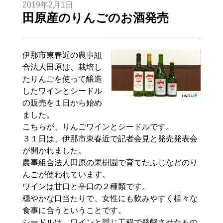
2019年2月1日
田原産のりんごのお酒発売
伊那市東春近の農事組
合法人
田原
は、栽培し
たりんごを使って醸造
したワインとシードル
の販売を１日から始め
ました。
こちらが、りんごワインとシードルです。
３１日は、伊那市東春近で記者会見と発売発表会
が開かれました。
農事組合法人
田原
の果樹園で育てたふじなどのり
んごが使われています。
ワインは甘口と辛口の２種類です。
穏やかな口当たりで、女性にも飲みやすく様々な
食事に合うということです。
シードルは、ワインと同じ工程で発酵させたもの