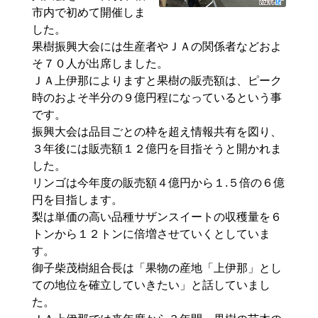
市内で初めて開催しま
した。
果樹振興大会には生産者やＪＡの関係者などおよ
そ７０人が出席しました。
ＪＡ上伊那によりますと果樹の販売額は、ピーク
時のおよそ半分の９億円程になっているという事
です。
振興大会は品目ごとの枠を超え情報共有を図り、
３年後には販売額１２億円を目指そうと開かれま
した。
リンゴは今年度の販売額４億円から１.５倍の６億
円を目指します。
梨は単価の高い品種サザンスイートの収穫量を６
トンから１２トンに倍増させていくとしていま
す。
御子柴茂樹組合長は「果物の産地「上伊那」とし
ての地位を確立していきたい」と話していまし
た。