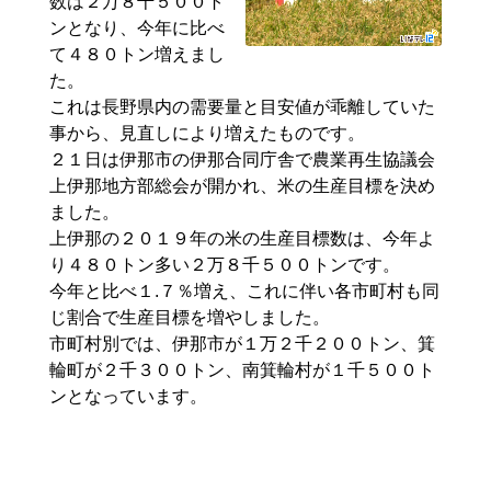
数は２万８千５００ト
ンとなり、今年に比べ
て４８０トン増えまし
た。
これは長野県内の需要量と目安値が乖離していた
事から、見直しにより増えたものです。
２１日は伊那市の伊那合同庁舎で農業再生協議会
上伊那地方部総会が開かれ、米の生産目標を決め
ました。
上伊那の２０１９年の米の生産目標数は、今年よ
り４８０トン多い２万８千５００トンです。
今年と比べ１.７％増え、これに伴い各市町村も同
じ割合で生産目標を増やしました。
市町村別では、伊那市が１万２千２００トン、箕
輪町が２千３００トン、南箕輪村が１千５００ト
ンとなっています。