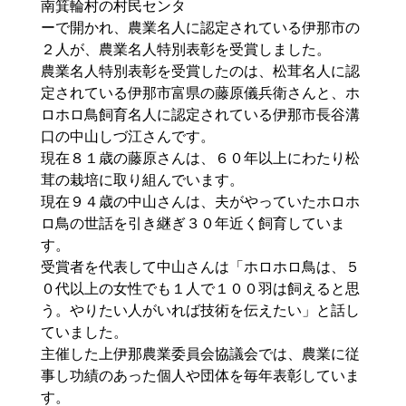
南箕輪村の村民センタ
ーで開かれ、農業名人に認定されている伊那市の
２人が、農業名人特別表彰を受賞しました。
農業名人特別表彰を受賞したのは、松茸名人に認
定されている伊那市富県の
藤原儀兵衛
さんと、ホ
ロホロ鳥飼育名人に認定されている伊那市長谷溝
口の中山しづ江さんです。
現在８１歳の藤原さんは、６０年以上にわたり松
茸の栽培に取り組んでいます。
現在９４歳の中山さんは、夫がやっていたホロホ
ロ鳥の世話を引き継ぎ３０年近く飼育していま
す。
受賞者を代表して中山さんは「ホロホロ鳥は、５
０代以上の女性でも１人で１００羽は飼えると思
う。やりたい人がいれば技術を伝えたい」と話し
ていました。
主催した上伊那農業委員会協議会では、農業に従
事し功績のあった個人や団体を毎年表彰していま
す。