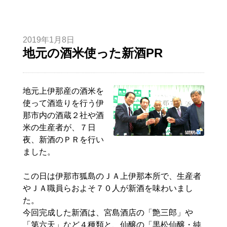
2019年1月8日
地元の酒米使った新酒PR
地元上伊那産の酒米を
使って酒造りを行う伊
那市内の酒蔵２社や酒
米の生産者が、７日
夜、新酒のＰＲを行い
ました。
この日は伊那市狐島のＪＡ上伊那本所で、生産者
やＪＡ職員らおよそ７０人が新酒を味わいまし
た。
今回完成した新酒は、宮島酒店の「
艶
三郎
」や
「
第六天
」など４種類と、仙醸の「黒松仙醸・純