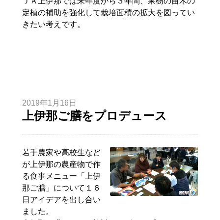
ＪＡ上伊那では来年度から３年間、果樹の苗木の
定植の補助を強化して栽培面積の拡大を図ってい
きたい考えです。
2019年1月16日
上伊那ご膳をプロデュース
若手農家や高校生など
が上伊那の農産物で作
る食事メニュー「上伊
那ご膳」について１６
日アイデアを出し合い
ました。