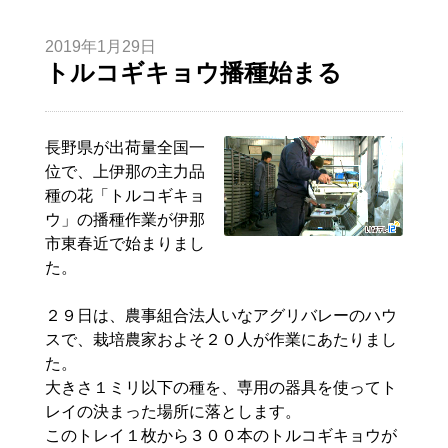
2019年1月29日
トルコギキョウ播種始まる
長野県が出荷量全国一
位で、上伊那の主力品
種の花「トルコギキョ
ウ」の播種作業が伊那
市東春近で始まりまし
た。
２９日は、農事組合法人いなアグリバレーのハウ
スで、栽培農家およそ２０人が作業にあたりまし
た。
大きさ１ミリ以下の種を、専用の器具を使ってト
レイの決まった場所に落とします。
このトレイ１枚から３００本のトルコギキョウが