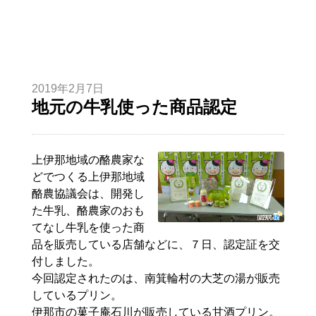
2019年2月7日
地元の牛乳使った商品認定
上伊那地域の酪農家な
どでつくる上伊那地域
酪農協議会は、開発し
た牛乳、酪農家のおも
てなし牛乳を使った商
品を販売している店舗などに、７日、認定証を交
付しました。
今回認定されたのは、南箕輪村の大芝の湯が販売
しているプリン。
伊那市の菓子庵石川が販売している甘酒プリン。