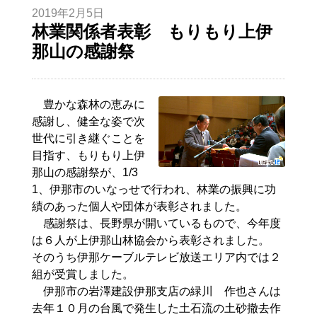
2019年2月5日
林業関係者表彰 もりもり上伊
那山の感謝祭
豊かな森林の恵みに
感謝し、健全な姿で次
世代に引き継ぐことを
目指す、もりもり上伊
那山の感謝祭が、1/3
1、伊那市のいなっせで行われ、林業の振興に功
績のあった個人や団体が表彰されました。
感謝祭は、長野県が開いているもので、今年度
は６人が上伊那山林協会から表彰されました。
そのうち伊那ケーブルテレビ放送エリア内では２
組が受賞しました。
伊那市の
岩澤
建設伊那支店の
緑川
作也
さんは
去年１０月の台風で発生した土石流の土砂撤去作