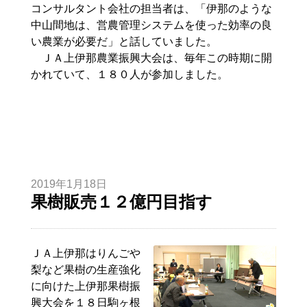
コンサルタント会社の担当者は、「伊那のような
中山間地は、営農管理システムを使った効率の良
い農業が必要だ」と話していました。
ＪＡ上伊那農業振興大会は、毎年この時期に開
かれていて、１８０人が参加しました。
2019年1月18日
果樹販売１２億円目指す
ＪＡ上伊那はりんごや
梨など果樹の生産強化
に向けた上伊那果樹振
興大会を１８日駒ヶ根