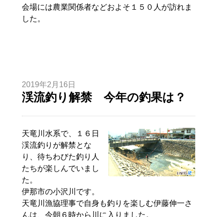
会場には農業関係者などおよそ１５０人が訪れま
した。
2019年2月16日
渓流釣り解禁 今年の釣果は？
天竜川水系で、１６日
渓流釣りが解禁とな
り、待ちわびた釣り人
たちが楽しんでいまし
た。
伊那市の小沢川です。
天竜川漁協理事で自身も釣りを楽しむ
伊藤
伸一
さ
んは、今朝６時から川に入りました。