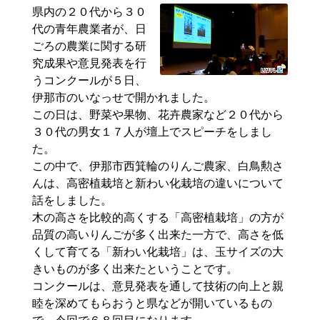
県内の２０代から３０
代の青年農業者が、日
ごろの農業に関する研
究成果や意見発表を行
うコンクールが５日、
伊那市のいなっせで開かれました。
この日は、野菜や果物、花卉農家など２０代から
３０代の男女１７人が壇上でスピーチをしまし
た。
この中で、伊那市西箕輪のりんご農家、
白鳥勲
さ
んは、高密植栽培と新わい化栽培の違いについて
話をしました。
木の高さを比較的高くする「高密植栽培」の方が
品質の高いりんごが多く出来た一方で、高さを低
くして育てる「新わい化栽培」は、玉サイズの大
きいものが多く出来たということです。
コンクールは、意見発表を通して技術の向上と親
睦を深めてもらおうと県などが開いているもの