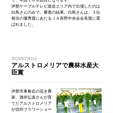
で、今回で６８回目になります。
伊那ケーブルテレビ放送エリア内で出場したのは
白鳥さんのみで、審査の結果、白鳥さんは、３位
相当の優秀賞にあたるＪＡ長野中央会会長賞に選
ばれました。
2019年2月1日
アルストロメリアで農林水産大
臣賞
伊那市東春近の花き農
家、酒井弘道さんが育
てたアルストロメリア
が信州フラワーショー